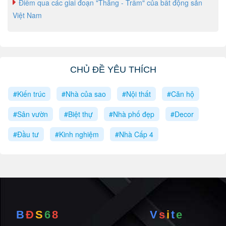
Điểm qua các giai đoạn "Thăng - Trầm" của bất động sản
Việt Nam
CHỦ ĐỀ YÊU THÍCH
#Kiến trúc
#Nhà của sao
#Nội thất
#Căn hộ
#Sân vườn
#Biệt thự
#Nhà phố đẹp
#Decor
#Đầu tư
#Kinh nghiệm
#Nhà Cấp 4
B
Đ
S
6
8
V
s
i
t
e