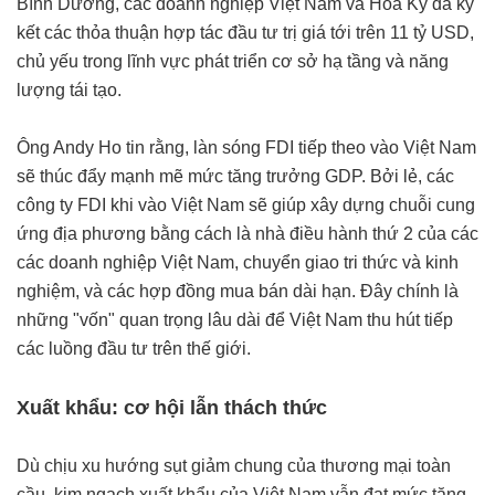
Bình Dương, các doanh nghiệp Việt Nam và Hoa Kỳ đã ký
kết các thỏa thuận hợp tác đầu tư trị giá tới trên 11 tỷ USD,
chủ yếu trong lĩnh vực phát triển cơ sở hạ tầng và năng
lượng tái tạo.
Ông Andy Ho tin rằng, làn sóng FDI tiếp theo vào Việt Nam
sẽ thúc đẩy mạnh mẽ mức tăng trưởng GDP. Bởi lẻ, các
công ty FDI khi vào Việt Nam sẽ giúp xây dựng chuỗi cung
ứng địa phương bằng cách là nhà điều hành thứ 2 của các
các doanh nghiệp Việt Nam, chuyển giao tri thức và kinh
nghiệm, và các hợp đồng mua bán dài hạn. Đây chính là
những "vốn" quan trọng lâu dài để Việt Nam thu hút tiếp
các luồng đầu tư trên thế giới.
Xuất khẩu: cơ hội lẫn thách thức
Dù chịu xu hướng sụt giảm chung của thương mại toàn
cầu, kim ngạch xuất khẩu của Việt Nam vẫn đạt mức tăng