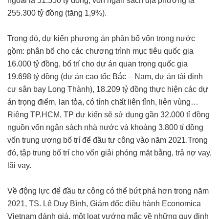
ngoài là 51.550 tỷ đồng, vốn ngân sách địa phương là
255.300 tỷ đồng (tăng 1,9%).
Trong đó, dự kiến phương án phân bổ vốn trong nước
gồm: phân bổ cho các chương trình mục tiêu quốc gia
16.000 tỷ đồng, bố trí cho dự án quan trọng quốc gia
19.698 tỷ đồng (dự án cao tốc Bắc – Nam, dự án tái định
cư sân bay Long Thành), 18.209 tỷ đồng thực hiện các dự
án trọng điểm, lan tỏa, có tính chất liên tỉnh, liên vùng…
Riêng TP.HCM, TP dự kiến sẽ sử dụng gần 32.000 tỉ đồng
nguồn vốn ngân sách nhà nước và khoảng 3.800 tỉ đồng
vốn trung ương bố trí để đầu tư công vào năm 2021.Trong
đó, tập trung bố trí cho vốn giải phóng mặt bằng, trả nợ vay,
lãi vay.
Về động lực để đầu tư công có thể bứt phá hơn trong năm
2021, TS. Lê Duy Bình, Giám đốc điều hành Economica
Vietnam đánh giá, một loạt vướng mắc về những quy định