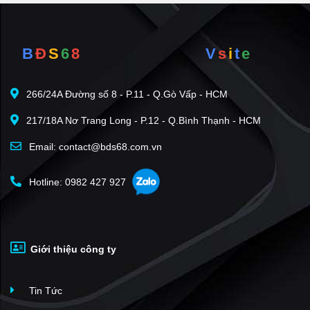
B
Đ
S
6
8
V
s
i
t
e
266/24A Đường số 8 - P.11 - Q.Gò Vấp - HCM
217/18A Nơ Trang Long - P.12 - Q.Bình Thạnh - HCM
Email: contact@bds68.com.vn
Hotline: 0982 427 927
Giới thiệu công ty
Tin Tức