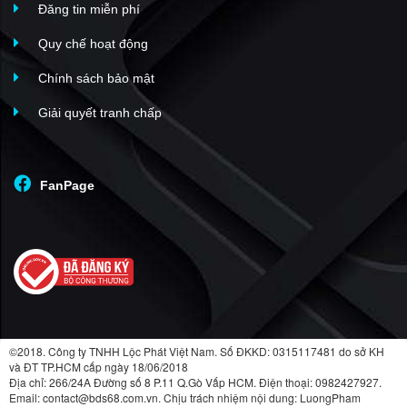
Đăng tin miễn phí
Quy chế hoạt động
Chính sách bảo mật
Giải quyết tranh chấp
FanPage
©2018. Công ty TNHH Lộc Phát Việt Nam. Số ĐKKD: 0315117481 do sở KH
và ĐT TP.HCM cấp ngày 18/06/2018
Địa chỉ: 266/24A Đường số 8 P.11 Q.Gò Vấp HCM. Điện thoại: 0982427927.
Email: contact@bds68.com.vn. Chịu trách nhiệm nội dung: LuongPham