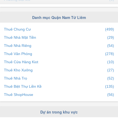
thuê căn hộ chung cư Quận Nam Từ Liêm 1 phòng ngủ
Phường Phú Đô
(12)
thuê căn hộ chung cư Quận Nam Từ Liêm 2 phòng ngủ
Phường Phương Canh
(14)
Danh mục Quận Nam Từ Liêm
thuê căn hộ chung cư Quận Nam Từ Liêm 3 phòng ngủ
Thuê Chung Cư
(499)
Thuê Nhà Mặt Tiền
(29)
Thuê Nhà Riêng
(54)
Thuê Văn Phòng
(278)
Thuê Cửa Hàng Kiot
(10)
Thuê Kho Xưởng
(27)
Thuê Nhà Trọ
(52)
Thuê Biệt Thự Liền Kề
(135)
Thuê ShopHouse
(56)
Dự án trong khu vực