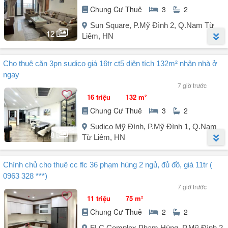
Chung Cư Thuê
3
2
Sun Square, P.Mỹ Đình 2, Q.Nam Từ
12
Liêm, HN
Người đăng:
Đinh Quốc Chiến
(44 tin đăng)
Cho thuê căn 3pn sudico giá 16tr ct5 diện tích 132m² nhận nhà ở
Căn hộ chung cư Sun Square tọa lạc tại Đường Lê Đức Thọ,
ngay
Phường Mỹ Đình 2, Quận Nam Từ Liêm, Hà Nội, mang đến không
7 giờ trước
gian sống lý tưởng cho gia đình và những ai yêu thích sự tiện nghi.
16 triệu
132 m²
Chung Cư Thuê
3
2
Thông tin căn hộ cho thuê như sau:
- Diện tích: 110m².
Sudico Mỹ Đình, P.Mỹ Đình 1, Q.Nam
- Số phòng ngủ: 3 phòng ngủ, 2 tắm, 1 ban công, 1 logia phơi đồ.
8
Từ Liêm, HN
+ Nội thất đầy đủ: Như tivi, tủ lạnh, máy giặt, bàn ăn, sofa, giường
đệm, điều hòa, nóng lạnh, ...
Người đăng:
Hoàng Thị Thu Lan
(6 tin đăng)
Chính chủ cho thuê cc flc 36 phạm hùng 2 ngủ, đủ đồ, giá 11tr (
Căn 3PN Sudico CT5 Diện tích lớn 132m², vào ở ngay, giá thuê 16
0963 328 ***)
triệu.
7 giờ trước
11 triệu
75 m²
Cho thuê căn hộ Sudico CT5.
Chung Cư Thuê
2
2
Diện tích: 132m².
Thiết kế: 3 phòng ngủ, 2 vệ sinh.
FLC Complex Phạm Hùng, P.Mỹ Đình 2,