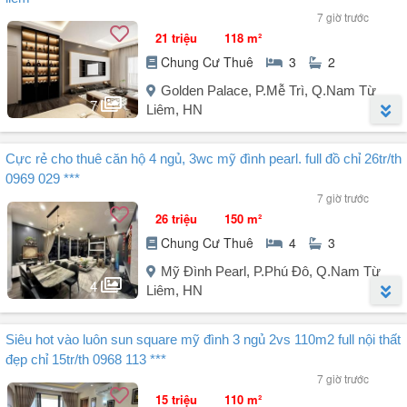
7 giờ trước
21 triệu
118 m²
Chung Cư Thuê
3
2
Golden Palace, P.Mễ Trì, Q.Nam Từ
7
Liêm, HN
Người đăng:
Hoàng Thị Thu Lan
(6 tin đăng)
Cực rẻ cho thuê căn hộ 4 ngủ, 3wc mỹ đình pearl. full đồ chỉ 26tr/th
Cho thuê căn hộ 3PN giá 21tr Dự án Golden Palace Mễ Trì, Nam Từ
0969 029 ***
Liêm
7 giờ trước
26 triệu
150 m²
Cho thuê căn hộ cao cấp Golden Palace
Chung Cư Thuê
4
3
Diện tích rộng rãi: 118m²
Thiết kế hiện đại: 3 phòng ngủ 2 vệ sinh
Mỹ Đình Pearl, P.Phú Đô, Q.Nam Từ
Hướng Bắc Nam thoáng mát, đón gió tự nhiên
4
Liêm, HN
Nội thất: Full đồ cao cấp chỉ việc xách vali vào ở
Tình trạng: Nhà đang trống, nhận nhà ngay
Người đăng:
Nguyen Tuấn Anh
(8 tin đăng)
Giá thuê: 21 triệu/tháng (có thương lượng thiện chí)
Siêu hot vào luôn sun square mỹ đình 3 ngủ 2vs 110m2 full nội thất
Chủ nhà cho thuê gấp căn hộ Mỹ Đình Pearl, 150m², 4 ngủ 3wc full
Hợp đồng linh hoạt: 1 năm
đẹp chỉ 15tr/th 0968 113 ***
đầy đủ đồ đẹp, chỉ cần mang vali vào ở. Giá thuê 26tr/tháng. LH
Xem nhà ...
7 giờ trước
Tuấn Anh .
15 triệu
110 m²