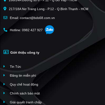
266/24A Đường số 8 - P.11 - Q.Gò Vấp - HCM
Golden Palace
(18)
217/18A Nơ Trang Long - P.12 - Q.Bình Thạnh - HCM
Xuân Phương Tasco
(17)
Vinhomes Green Bay Mễ Trì
(17)
Email: contact@bds68.com.vn
The Sakura - Vinhomes Smart City
(16)
Hotline: 0982 427 927
The Matrix One
(15)
Hoàng Thành Pearl
(15)
Louis City
(15)
Giới thiệu công ty
Iris Garden
(15)
Capital Elite
(14)
Tin Tức
The Sun Mễ Trì
(13)
Mỹ Đình II
(12)
Đăng tin miễn phí
Handico Tower
(11)
Quy chế hoạt động
An Bình Plaza
(11)
Chính sách bảo mật
Dolphin Plaza
(11)
Giải quyết tranh chấp
Mỹ Đình Plaza 2
(11)