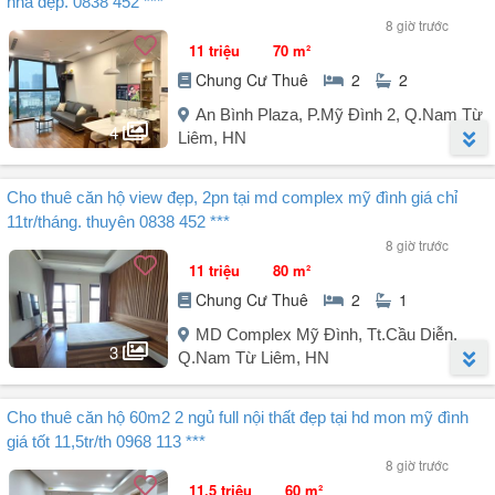
nhà đẹp. 0838 452 ***
- Căn 2 ngủ full đồ giá 13 triệu / full đồ chỉ mang nội thất.
8 giờ trước
- E Thuyên chung cho thuê các căn hộ khu vực Mỹ Đình, Cầu Giấy.
11 triệu
70 m²
Lh để nhận thông tin chi tiết nhất ạ,
Chung Cư Thuê
2
2
An Bình Plaza, P.Mỹ Đình 2, Q.Nam Từ
4
Liêm, HN
Người đăng:
Thuyên
(33 tin đăng)
Cho thuê căn hộ view đẹp, 2pn tại md complex mỹ đình giá chỉ
E Thuyên chuyên cho thuê các căn hộ tại An Bình Plaza, 97 Trần
11tr/tháng. thuyên 0838 452 ***
Bình.
8 giờ trước
- Căn 70m², 2 phòng ngủ full nội thất giá 12 triệu nhà đẹp.
11 triệu
80 m²
- Quý khách chỉ việc mang vali tới ở.
Chung Cư Thuê
2
1
LH E Thuyên để nhận thông tin chi tiết.
MD Complex Mỹ Đình, Tt.Cầu Diễn,
3
Q.Nam Từ Liêm, HN
Người đăng:
Thuyên
(33 tin đăng)
Cho thuê căn hộ 60m2 2 ngủ full nội thất đẹp tại hd mon mỹ đình
Cho thuê căn hộ view đẹp, 2PN tại MD Complex Mỹ Đình giá chỉ
giá tốt 11,5tr/th 0968 113 ***
11tr/tháng. LH Thuyên .
8 giờ trước
11.5 triệu
60 m²