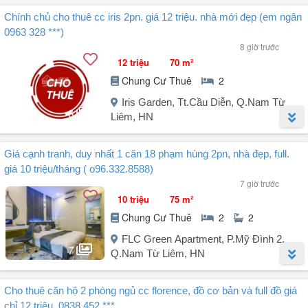
- Giá 20tr/tháng
Người đăng:
Đinh Minh Đức
(28 tin đăng)
Liên hệ em Lan: (có zalo)
Chính chủ cho thuê cc iris 2pn. giá 12 triệu. nhà mới đẹp (em ngân
Cho thuê quỹ căn hộ chung cư Golden Palace tọa lạc tại Mễ Trì, Mỹ
0963 328 ***)
Đình, Nam Từ Liêm, Hà Nội.
8 giờ trước
12 triệu
70 m²
Quỹ căn hộ cho thuê tại Golden Palace - Mễ Trì.
Chung Cư Thuê
2
2. Căn hộ 87m² 2PN 2WC.
Iris Garden, Tt.Cầu Diễn, Q.Nam Từ
6
Liêm, HN
- Nội thất cơ bản giá thuê 13,5 - 15 triệu/tháng.
- Full nội thất đẹp giá thuê 16tr - 17 triệu/tháng.
Người đăng:
Ngân Thảo
(28 tin đăng)
Giá cạnh tranh, duy nhất 1 căn 18 phạm hùng 2pn, nhà đẹp, full.
Cho thuê nhanh căn hộ chung cư Iris Garden như sau:
3. Căn hộ 3PN.
giá 10 triệu/tháng ( o96.332.8588)
---------------------
- Diện tích: 110m² - 115m² - 126m², thiết kế 3 phòng ngủ, 2 vệ sinh.
7 giờ trước
- Căn hộ nhà tôi 2PN, tầng trung, view nội khu rất đẹp.
- Căn hộ 120m 3 ngủ full giá 17,5tr.
10 triệu
75 m²
- Full nội thất cao cấp.
- Căn ...
Chung Cư Thuê
2
2
- Giá thuê là: 12 triệu.
-----------------------
FLC Green Apartment, P.Mỹ Đình 2,
Liên hệ xem nhà: Em Thảo Ngân: hoặc anh trai em tên Trung .
7
Q.Nam Từ Liêm, HN
-----------------------
Người đăng:
Ngân Thảo
(28 tin đăng)
Cho thuê căn hộ 2 phòng ngủ cc florence, đồ cơ bản và full đồ giá
Không đăng ảo, nhà đẹp - làm việc trực tiếp với chủ nhà:
chỉ 12 triệu. 0838 452 ***