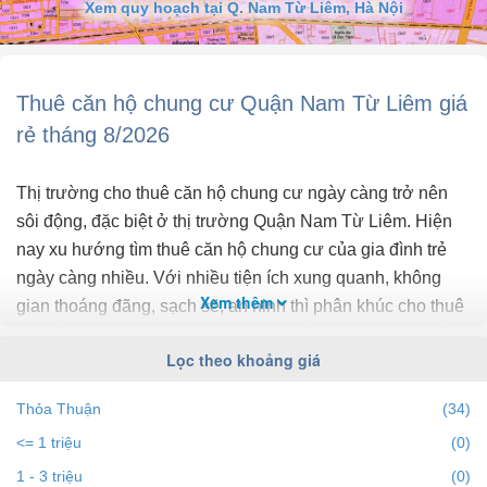
Xem quy hoạch tại Q. Nam Từ Liêm, Hà Nội
- Số phòng ngủ: 3 phòng ngủ, 2 vệ sinh, 1 ban công, và 1 logia.
+ Nội thất cơ bản đầy đủ với sàn gỗ, trần thạch cao, sơn bả, thiết bị
vệ sinh, bàn bếp, tủ bếp, điều hòa, bình nóng lạnh, rèm, các thiết bị
gia dụng hiện đại..
Thuê căn hộ chung cư Quận Nam Từ Liêm giá
- Tòa cao cấp đầy đủ tiện ích, khu vực đông đúc ...
rẻ tháng 8/2026
Thị trường cho thuê căn hộ chung cư ngày càng trở nên
sôi động, đặc biệt ở thị trường Quận Nam Từ Liêm. Hiện
nay xu hướng tìm thuê căn hộ chung cư của gia đình trẻ
ngày càng nhiều. Với nhiều tiện ích xung quanh, không
Xem thêm
gian thoáng đãng, sạch sẽ, an ninh thì phân khúc cho thuê
căn hộ chung cư tại Quận Nam Từ Liêm đang có lợi thế so
Lọc theo khoảng giá
với thuê nhà riêng. Ở phân khúc cao cấp thường dành cho
người nước ngoài, quản lý doanh nghiệp, phân khúc thấp,
Thỏa Thuận
(34)
căn hộ mini hướng đến nhân viên văn phòng, hộ gia đình
<= 1 triệu
(0)
trẻ có con nhỏ.
1 - 3 triệu
(0)