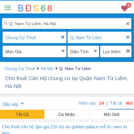
B
Đ
S
6
8
0
Chung Cư Thuê
Q. Nam Từ Liêm
Mức Giá
Diện Tích
Lọc thêm
Chung Cư Thuê
Hà Nội
Q. Nam Từ Liêm
Cho thuê Căn Hộ chung cư tại Quận Nam Từ Liêm,
Hà Nội
Hôm nay
24
|
Tất cả
493
Sắp xếp
Tất Cả
Cá Nhân
Môi Giới
Cho thuê căn hộ 3pn giá 21tr dự án golden palace mễ trì, nam từ
liêm