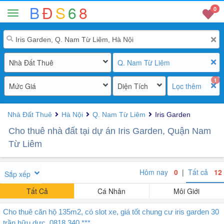
B
Đ
S
6
8
0
Nhà Đất Thuê
Q. Nam Từ Liêm
1
Mức Giá
Diện Tích
Lọc thêm
Nhà Đất Thuê
Hà Nội
Q. Nam Từ Liêm
Iris Garden
Cho thuê nhà đất tại dự án Iris Garden, Quận Nam
Từ Liêm
Hôm nay
0
|
Tất cả
12
Sắp xếp
Tất Cả
Cá Nhân
Môi Giới
Cho thuê căn hộ 135m2, có slot xe, giá tốt chung cư iris garden 30
trần hữu dực, 0818 340 ***