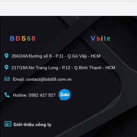
Mon City - Hải Đăng City
(22)
Vinhomes Skylake
(21)
The Emerald CT8 Mỹ Đình
(21)
Roman Plaza
(21)
B
Đ
S
6
8
V
s
i
t
e
Lumiere EverGreen
(20)
Xuân Phương Tasco
(17)
266/24A Đường số 8 - P.11 - Q.Gò Vấp - HCM
Sun Square
(17)
217/18A Nơ Trang Long - P.12 - Q.Bình Thạnh - HCM
Vinhomes Green Bay Mễ Trì
(17)
The Sakura - Vinhomes Smart City
(16)
Email: contact@bds68.com.vn
Golden Palace
(15)
Hotline: 0982 427 927
The Matrix One
(15)
Hoàng Thành Pearl
(15)
Louis City
(15)
Giới thiệu công ty
Iris Garden
(14)
Capital Elite
(13)