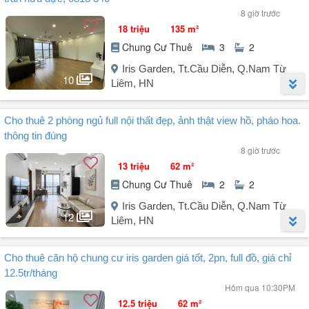
8 giờ trước
18 triệu
135 m²
Chung Cư Thuê
3
2
Iris Garden, Tt.Cầu Diễn, Q.Nam Từ
10
Liêm, HN
Người đăng:
Nguyễn Văn Cường
(4 tin đăng)
Cho thuê 2 phòng ngủ full nội thất đẹp, ảnh thật view hồ, pháo hoa.
Chung cư Iris Garden cho thuê, nhiều căn trống, đa dạng sự lựa
thông tin đúng
chọn.
8 giờ trước
13 triệu
62 m²
Địa chỉ: 30 Phố Trần Hữu Dực, Cầu Diễn, Từ Liêm, Hà Nội. LH: .
Chung Cư Thuê
2
2
Chủ nhà gửi cho thuê căn hộ sau:
Iris Garden, Tt.Cầu Diễn, Q.Nam Từ
12
Liêm, HN
- Diện tích 135m², 3 phòng ngủ, 2VS.
- Nội thất mới đẹp, sẵn ở được luôn.
Người đăng:
Quang Tuấn Homes
(6 tin đăng)
- Phòng khách siêu rộng, full kính tràn viền.
Cho thuê căn hộ chung cư iris garden giá tốt, 2pn, full đồ, giá chỉ
Căn hộ tầng 2x tại Iris Garden với view thoáng đẹp, có thể ngắm hồ
- Thiết kế thông minh, hợp lý.
12.5tr/tháng
và pháo hoa khu vực Sân vận động Mỹ Đình.
Hôm qua 10:30PM
.
* Giá thuê 18tr/th; thanh toán 3 tháng cọc 1 tháng.
12.5 triệu
62 m²