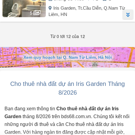
- Thiết kế thông sàn tất cả các tầng,
- Điều hoà nóng lạnh các tầng đầy đủ.
Iris Garden, Tt.Cầu Diễn, Q.Nam Từ
- Vị trí nhà lô góc, ô tô đỗ cửa, khu đô thị an ninh tốt, dân trí cao.
5
Liêm, HN
- Phù hợp nhu cầu thuê nhà làm văn phòng công ty, lớp học, văn
phòng ...
Người đăng:
Vũ Trường
(7 tin đăng)
Từ 0 tới 12 của 12
Thông tin căn hộ:
- Căn hộ tầng 2x, đẹp, tòa CT1B.
Xem quy hoạch tại Q. Nam Từ Liêm, Hà Nội
- Diện tích 62m², thiết kế 2 phòng ngủ, 2 vệ sinh.
- Nội thất linh hoạt: Nguyên bản giá 10tr.
Cho thuê nhà đất dự án Iris Garden Tháng
- Ban công Nam, view hồ, view pháo hoa đẹp.
8/2026
- Thanh toán 3 tháng, cọc 1 tháng.
- Có thể vào luôn hoặc thương lượng thời gian.
Bạn đang xem thông tin
Cho thuê nhà đất dự án Iris
Garden
tháng 8/2026 trên bds68.com.vn. Chúng tôi kết nối
Liên hệ , mở cửa xem nhà 24/7.
những người đi thuê và cần Cho thuê nhà đất dự án Iris
Garden. Với hàng ngàn tin đăng được cập nhật mỗi giờ,