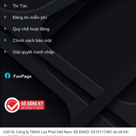
Tin Tức
The Sun Mễ Trì
(12)
Mỹ Đình II
(12)
Đăng tin miễn phí
Handico Tower
(11)
Quy chế hoạt động
An Bình Plaza
(10)
Chính sách bảo mật
Khu đô thị Xuân Phương
(10)
Giải quyết tranh chấp
Viwaseen Tower
(10)
Dolphin Plaza
(9)
Mỹ Đình Plaza 2
(9)
FanPage
Florence Mỹ Đình
(9)
The Canopy Residences - Vinhomes Smart City
(9)
The Sapphire-Vinhomes Smart City
(9)
KĐT Mễ Trì Hạ
(8)
Dreamland Bonanza
(8)
NHS Trung Văn
(8)
©2018. Công ty TNHH Lộc Phát Việt Nam. Số ĐKKD: 0315117481 do sở KH