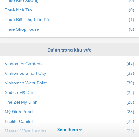
Thuê Kho Xưởng
(0)
Thuê Nhà Trọ
(0)
Thuê Biệt Thự Liền Kề
(1)
Thuê ShopHouse
(0)
Dự án trong khu vực
Vinhomes Gardenia
(47)
Vinhomes Smart City
(37)
Vinhomes West Point
(30)
Sudico Mỹ Đình
(28)
The Zei Mỹ Đình
(26)
Mỹ Đình Pearl
(23)
Ecolife Capitol
(23)
Xem thêm
Masteri West Heights
(23)