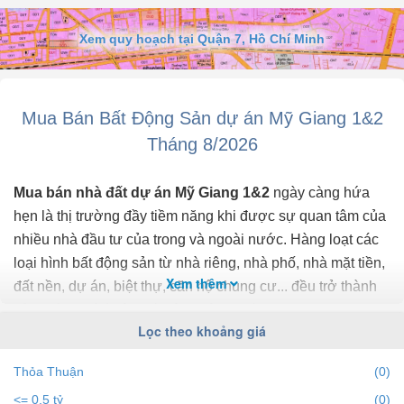
Địa chỉ: Số 05 Mỹ Giang 2, đường O, phường Tân Phong, Quận 7,
TP. HCM.
Xem quy hoạch tại Quận 7, Hồ Chí Minh
Diện tích khuôn viên đất: 108m².
Kích thước hình học: Ngang mặt tiền rộng 6m x Chiều sâu dài 18m
Mua Bán Bất Động Sản dự án Mỹ Giang 1&2
(Mặt bằng vuông vức).
Tháng 8/2026
Hướng nhà chính: Hướng Tây Nam.
2. Đặc điểm hạ tầng giao thông và Tiếp giáp:
Mua bán nhà đất dự án Mỹ Giang 1&2
ngày càng hứa
hẹn là thị trường đầy tiềm năng khi được sự quan tâm của
Mặt tiền trước nhà: Tiếp giáp trục đường nội khu lộ giới lớn rộng
nhiều nhà đầu tư của trong và ngoài nước. Hàng loạt các
21m, vị trí đối diện công ...
loại hình bất động sản từ nhà riêng, nhà phố, nhà mặt tiền,
Xem thêm
đất nền, dự án, biệt thự, căn hộ chung cư... đều trở thành
tiêu điểm chú ý của bất động sản dự án Mỹ Giang 1&2.
Lọc theo khoảng giá
Để cập nhật những
thông tin bất động sản dự án Mỹ
Thỏa Thuận
(0)
Giang 1&2
chính xác nhất, mới nhất hãy truy cập vào
<= 0.5 tỷ
(0)
bds68.com.vn để theo dõi
giá bất động sản dự án Mỹ