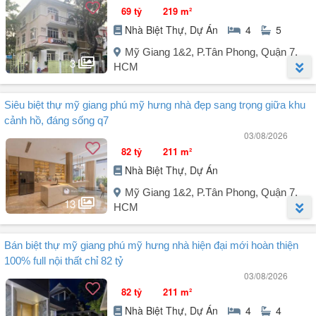
69 tỷ
219 m²
Nhà Biệt Thự, Dự Án
4
5
Mỹ Giang 1&2, P.Tân Phong, Quận 7,
3
HCM
Người đăng:
Nguyễn Kim Hòa
(15 tin đăng)
Siêu biệt thự mỹ giang phú mỹ hưng nhà đẹp sang trọng giữa khu
Biệt thự song lập góc 3 mặt tiền Mỹ Giang 1, tọa lạc ngay trung tâm
cảnh hồ, đáng sống q7
Cảnh đồi, kế bên Cầu Ánh Sao, công viên, Hồ Bán Nguyệt, bến Du
03/08/2026
thuyền Marina Club. Diện tích 12,5x18m thiết kế trệt 2 lầu. Nhà hoàn
82 tỷ
211 m²
thiện full nội thất. Nhà chủ quyền sổ hồng, bán giá 69 tỷ bao sang
Nhà Biệt Thự, Dự Án
tên, thông tin chi tiết vui lòng liên hệ: (Mr Hòa).
Mỹ Giang 1&2, P.Tân Phong, Quận 7,
13
HCM
Người đăng:
Phạm Văn Hậu
(34 tin đăng)
Bán biệt thự mỹ giang phú mỹ hưng nhà hiện đại mới hoàn thiện
Biệt thự Mỹ Giang 1a Phú Mỹ Hưng, Quận 7.
100% full nội thất chỉ 82 tỷ
Mỹ Giang 1A, P. Tân Phong, Quận 7.
03/08/2026
Biệt thự khu Mỹ Giang một trong những khu ở đẹp và yên tĩnh nhất
82 tỷ
211 m²
Phú Mỹ Hưng, bao quanh bởi hồ nước và công viên xanh mát.
Nhà Biệt Thự, Dự Án
4
4
- DT: 12 x 18m CN 211.5m².