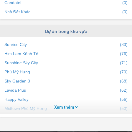
Condotel
(0)
Mua bán nhà đất dự án Mỹ Giang 1&2 diện tích trên
Nhà Đất Khác
(0)
60m²
Mua bán nhà đất dự án Mỹ Giang 1&2 diện tích trên
80m²
Dự án trong khu vực
Mua bán nhà đất dự án Mỹ Giang 1&2 diện tích trên
Sunrise City
(83)
100m²
Him Lam Kênh Tẻ
(76)
Sunshine Sky City
(71)
Phú Mỹ Hưng
(70)
Sky Garden 3
(68)
Lavida Plus
(62)
Happy Valley
(56)
Xem thêm
Midtown Phú Mỹ Hưng
(50)
Jamona City
(50)
Scenic Valley 1
(49)