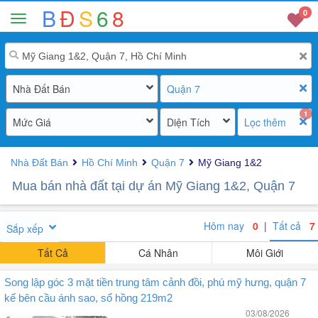
B
Đ
S
6
8
0
Nhà Đất Bán
Quận 7
1
Mức Giá
Diện Tích
Lọc thêm
Nhà Đất Bán
Hồ Chí Minh
Quận 7
Mỹ Giang 1&2
Mua bán nhà đất tại dự án Mỹ Giang 1&2, Quận 7
Hôm nay
0
|
Tất cả
7
Sắp xếp
Tất Cả
Cá Nhân
Môi Giới
Song lập góc 3 mặt tiền trung tâm cảnh đồi, phú mỹ hưng, quận 7
kế bên cầu ánh sao, sổ hồng 219m2
03/08/2026