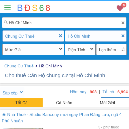
B
Đ
S
6
8
0
Chung Cư Thuê
Hồ Chí Minh
Mức Giá
Diện Tích
Lọc thêm
Chung Cư Thuê
Hồ Chí Minh
Cho thuê Căn Hộ chung cư tại Hồ Chí Minh
Hôm nay
903
|
Tất cả
6,994
Sắp xếp
Tất Cả
Cá Nhân
Môi Giới
🔥 Nhà Thuê - Studio Bancony mới ngay Phan Đăng Lưu, ngã 4
Phú Nhuận
37 phút trước