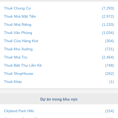
Quận 10
(184)
Thuê Chung Cư
(7,293)
Quận Tân Phú
(226)
Thuê Nhà Mặt Tiền
(2,972)
Quận 4
(368)
Thuê Nhà Riêng
(1,220)
Huyện Bình Chánh
(201)
Thuê Văn Phòng
(1,034)
Quận Bình Tân
(97)
Thuê Cửa Hàng Kiot
(304)
Huyện Nhà Bè
(260)
Thuê Kho Xưởng
(721)
Quận 8
(275)
Thuê Nhà Trọ
(2,464)
Quận 12
(80)
Thuê Biệt Thự Liền Kề
(748)
Quận 6
(166)
Thuê ShopHouse
(262)
Quận 5
(66)
Thuê Khác
(1)
Quận 11
(89)
Huyện Hóc Môn
(2)
Dự án trong khu vực
Huyện Củ Chi
(0)
Huyện Cần Giờ
(0)
Cityland Park Hills
(154)