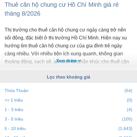
Thuê căn hộ chung cư Hồ Chí Minh giá rẻ
tháng 8/2026
Thị trường cho thuê căn hộ chung cư ngày càng trở nên
sôi động, đặc biệt ở thị trường Hồ Chí Minh. Hiện nay xu
hướng tìm thuê căn hộ chung cư của gia đình trẻ ngày
càng nhiều. Với nhiều tiện ích xung quanh, không gian
Xem thêm
thoáng đãng, sạch sẽ, an ninh thì phân khúc cho thuê căn
hộ chung cư tại Hồ Chí Minh đang có lợi thế so với thuê
Lọc theo khoảng giá
nhà riêng. Ở phân khúc cao cấp thường dành cho người
nước ngoài, quản lý doanh nghiệp, phân khúc thấp, căn hộ
Thỏa Thuận
(54)
mini hướng đến nhân viên văn phòng, hộ gia đình trẻ có
<= 1 triệu
(0)
con nhỏ.
1 - 3 triệu
(4)
Những điểm quan trọng cần lưu ý khi thuê căn hộ
3 - 5 triệu
(105)
chung cự tại Hồ Chí Minh
5 - 10 triệu
(1,643)
✅ Xác định phân khúc chung cư phù hợp với tài chính của