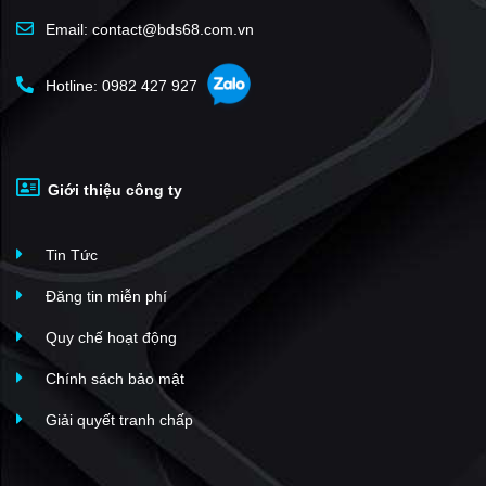
Masteri Thảo Điền
(65)
Email: contact@bds68.com.vn
The Landmark 81
(64)
Hotline: 0982 427 927
The Opera Residence
(61)
Vinhomes Golden River Ba Son
(61)
Xi Grand Court
(60)
Giới thiệu công ty
The Gold View
(60)
Midtown Phú Mỹ Hưng
(58)
Tin Tức
Kingston Residence
(58)
New City Thủ Thiêm
(58)
Đăng tin miễn phí
Masteri Millennium
(57)
Quy chế hoạt động
Saigon Pearl
(56)
Chính sách bảo mật
Sunrise City
(55)
Giải quyết tranh chấp
Sky Center
(54)
Victoria Village
(53)