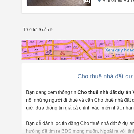
Vinhomes Vũ Yê
8
Người đăng:
Lê Đức Tiến
(4 tin đăng)
Cho thuê villa Đảo Vua Vinhomes Vũ Yên - 6PN rộng, sau 
Từ 0 tới 9 của 9
Vị trí: Phân khu Đảo Vua, Vinhomes Royal Island, Vũ Yên
Hiện trạng: Full nội thất cao cấp, dọn vào ở ngay.
Xem quy hoạc
Giá thuê: 35 triệu/tháng (có thương lượng).
Thiết kế & Công năng sử dụng (4 Tầng):
Tổng công năng: 1 Phòng khách, 1 Bếp, 6 Phòng ngủ si
Cho thuê nhà đất dự
Tầng 1: Phòng khách sang trọng + Bếp hiện đại + 1 ...
Bạn đang xem thông tin
Cho thuê nhà đất dự án
nối những người đi thuê và cần Cho thuê nhà đất
giờ, đưa thông tin giá cả chính xác, mới nhất, nhan
Bạn dễ dành lọc tin đăng Cho thuê nhà đất ở dự án
hướng để tìm ra BĐS mong muốn. Ngoài ra với tín