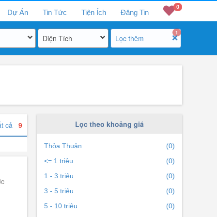
0
Dự Án
Tin Tức
Tiện Ích
Đăng Tin
1
Diện Tích
Lọc thêm
Lọc theo khoảng giá
ất cả
9
Thỏa Thuận
(0)
<= 1 triệu
(0)
1 - 3 triệu
(0)
ớc
3 - 5 triệu
(0)
5 - 10 triệu
(0)