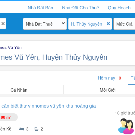
Nhà Đất Bán
Nhà Đất Cho Thuê
Quy Hoạch
Nhà Đất Thuê
H. Thủy Nguyên
Mức Giá
mes Vũ Yên
homes Vũ Yên, Huyện Thủy Nguyên
Hôm nay
0
|
T
Cá Nhân
Môi Giới
 căn biệt thự vinhomes vũ yên khu hoàng gia
16 giờ trư
190 m²
iền Kề
3
2