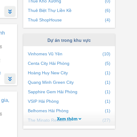
Thuê Kho Xưởng
(0)
Thuê Biệt Thự Liền Kề
(6)
Thuê ShopHouse
(4)
ạnh
 tốt).
Dự án trong khu vực
6
Vinhomes Vũ Yên
(10)
Centa City Hải Phòng
(5)
c
Hoàng Huy New City
(1)
Quang Minh Green City
(1)
Sapphire Gem Hải Phòng
(1)
 gia,
VSIP Hải Phòng
(1)
Belhomes Hải Phòng
(1)
6
Xem thêm
The Minato Residence
(27)
Sentosa Sky Park Hải Phòng
(22)