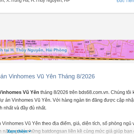
Đức Tiến
n, X.Trung Hà, H.Thủy Nguyên, HP
nhà là biển cát trắng
, Hải Phòng.
h tại H. Thủy Nguyên, Hải Phòng
êu rộng, 5 WC.
 án Vinhomes Vũ Yên Tháng 8/2026
 Vinhomes Vũ Yên
tháng 8/2026 trên bds68.com.vn. Chúng tôi 
 dự án Vinhomes Vũ Yên. Với hàng ngàn tin đăng được cập nhậ
h nhất và đầy đủ nhất.
 Vinhomes Vũ Yên theo địa điểm, giá, diện tích, số phòng ngủ 
Xem thêm
h năng gợi ý những batdongsan liền kề cùng mức giá giúp bạn