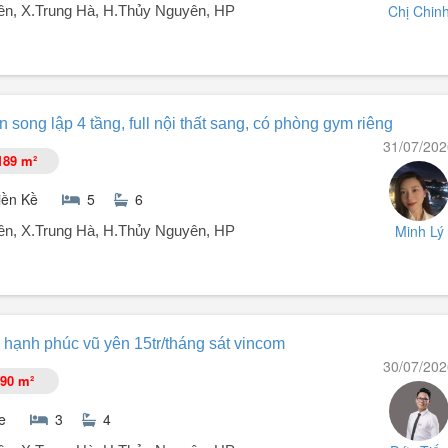
Chị Chin
n, X.Trung Hà, H.Thủy Nguyên, HP
oàng Gia.
 song lập 4 tầng, full nội thất sang, có phòng gym riêng
13.
31/07/202
hà rộng rãi 2 ô tô tránh nhau thoải mái.
189 m²
iền Kề
5
6
Minh Lý
n, X.Trung Hà, H.Thủy Nguyên, HP
òa bình, nóng lạnh, phù hợp cho:
sland Vũ Yên
hạnh phúc vũ yên 15tr/tháng sát vincom
30/07/202
90 m²
e
3
4