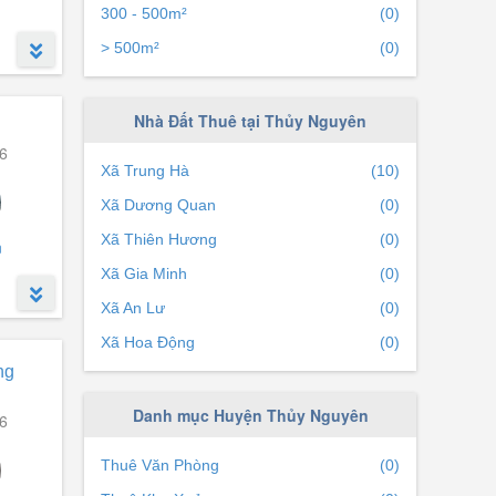
300 - 500m²
(0)
> 500m²
(0)
Nhà Đất Thuê tại Thủy Nguyên
6
Xã Trung Hà
(10)
Xã Dương Quan
(0)
Xã Thiên Hương
(0)
n
Xã Gia Minh
(0)
Xã An Lư
(0)
Xã Hoa Động
(0)
ng
Danh mục Huyện Thủy Nguyên
6
Thuê Văn Phòng
(0)