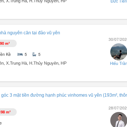
Đức Tiến
n, X.Trung Hà, H.Thủy Nguyên, HP
i hoặc khách thuê dài ...
THÁNG: SÁT VINCOM & TRƯỜNG HỌC, T1 LÀM VP, 3PN
nhà nguyên căn tại đảo vũ yên
30/07/202
mes Royal Island, Vũ Yên, Hải Phòng.
90 m²
 bước chân ra TTTM Vincom Mega Mall và hệ thống trường học liên cấp
sắm, giải trí hàng ngày.
iền Kề
5
5
Hiếu Trầ
n, X.Trung Hà, H.Thủy Nguyên, HP
 góc 3 mặt tiền đường hạnh phúc vinhomes vũ yên (193m², thô
28/07/202
198 m²
h doanh.
e