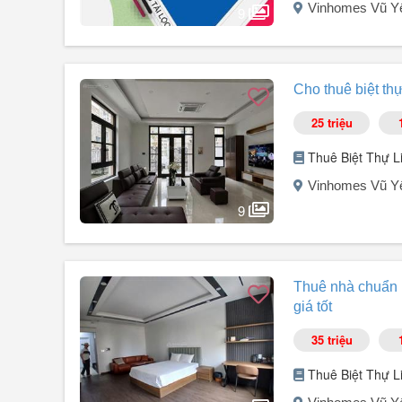
Vinhomes Vũ Yê
Inbox ngay Phan Đức : để đi xem nhà
9
Người đăng:
Nguyễn Nam Khánh
(1 tin đăng)
Cho thuê shophouse HP-138, diện tích 75m², full hoàn t
Cho thuê biệt thự
HP 42m, góc ngã tư chân cầu Hoàng Gia, nhận diện cực tố
25 triệu
Thuê Biệt Thự L
Vinhomes Vũ Yê
9
Người đăng:
Lê Đức Tiến
(4 tin đăng)
SIÊU PHẨM BẤT ĐỘNG SẢN KHÔNG THỂ BỎ LỠ DÀNH 
Thuê nhà chuẩn re
Bạn đang tìm kiếm một không gian sống đẳng cấp, nơi m
giá tốt
phá căn hộ hạng sang tại Vinhomes Vũ Yên biểu tượng c
Thông tin chi tiết:
35 triệu
Diện tích: 180m² rộng rãi, kiến trúc tinh tế.
Nội thất: Full nội thất cao cấp & thiết bị điện tử hiện đại.
Thuê Biệt Thự L
Thiết kế: 6 ...