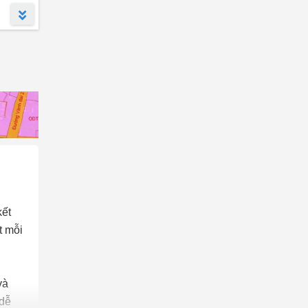
Chung cư Hera Hải Phòng
(2)
Hoàng Huy Mall
(1)
Hilton Hải Phòng
(1)
TD Plaza Hải Phòng
(1)
Anh Dũng II - Sao Đỏ I
(1)
Him Lam Hùng Vương
(1)
The Legend Residence
(1)
Hoàng Huy Riverside
(1)
Golden Crown Hai Phong
(1)
The Gloria City
(1)
kết
Him Lam Central Park An Hồng
(1)
t mỗi
và
 dễ