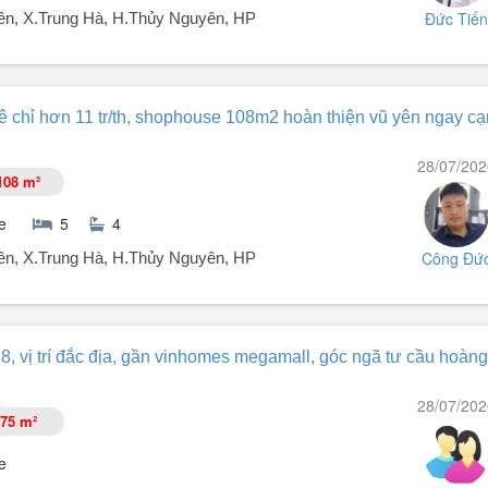
Đức Tiến
n, X.Trung Hà, H.Thủy Nguyên, HP
HÚC - VINHOMES VŨ YÊN (193M², THÔNG SÀN)
ê chỉ hơn 11 tr/th, shophouse 108m2 hoàn thiện vũ yên ngay c
Vũ Yên, Hải Phòng (Trục đường lớn, sầm uất, nhận diện thương hiệu cực
 rộng, chỗ đậu xe thoải mái.
28/07/202
560 m²).
108 m²
e
5
4
Công Đứ
n, X.Trung Hà, H.Thủy Nguyên, HP
 shophouse 108m² hoàn thiện Vũ Yên ngay cạnh Vincom
 vị trí đắc địa, gần vinhomes megamall, góc ngã tư cầu hoàng
28/07/202
 cực thuận tiện
75 m²
e