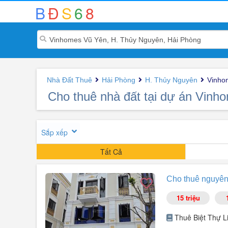
B
Đ
S
6
8
Nhà Đất Thuê
Hải Phòng
H. Thủy Nguyên
Vinho
Cho thuê nhà đất tại dự án Vin
Sắp xếp
Tất Cả
Cho thuê nguyên
15 triệu
Thuê Biệt Thự L