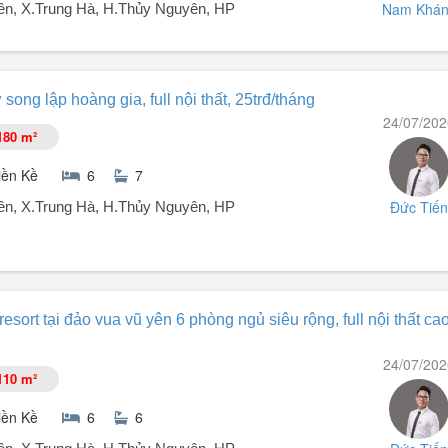
Nam Khá
n, X.Trung Hà, H.Thủy Nguyên, HP
hiện, có thang máy, điều hòa, gần Vinhomes Megamall, mặt trục đường
 song lập hoàng gia, full nội thất, 25trđ/tháng
t, đằng sau là công viên và trạm sạc xe, chỗ để xe thuận tiện. Liên h
24/07/202
180 m²
iền Kề
6
7
Đức Tiến
n, X.Trung Hà, H.Thủy Nguyên, HP
CHO GIỚI TINH HOA!
sort tại đảo vua vũ yên 6 phòng ngủ siêu rộng, full nội thất ca
ỗi sớm mai thức dậy đều tràn ngập ánh sáng và gió biển? Hãy cùng 
ủa sự thịnh vượng:
24/07/202
110 m²
iền Kề
6
6