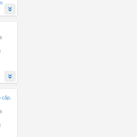
nh
Hoàng Huy Commerce
(17)
Vinhomes Marina Cầu Rào 2
(15)
Diamond Crown Hải Phòng
(10)
 chính
MoonBay Residence 384 Lê Thánh
(8)
ệ:
6
Tông
Hoàng Huy Grand Tower
(7)
SHP Plaza
(5)
Hoàng Huy Pruksa Town
(5)
Waterfront City
(4)
KCN Nam Đình Vũ
(4)
Evergreen Tràng Duệ
(4)
o cấp,
khám
Vinhomes Imperia Hải Phòng
(3)
6
Golden Land 5
(3)
Nhà ở xã hội Quang Vinh Hải Phòng
(3)
ICC Quán Mau
(2)