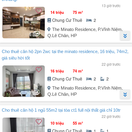
13 giờ trước
14 triệu
75 m²
Chung Cư Thuê
2
The Minato Residence, P.Vĩnh Niệm,
8
Q.Lê Chân, HP
Người đăng:
Dương Thị Thu Hằng
(16 tin đăng)
Cho thuê căn hộ 2pn 2wc tại the minato residence, 16 triệu, 74m2,
Hiện chúng tôi đang có nhiều căn hộ cho thuê tại The Minato
giá siêu hời tốt
Residence, đa dạng diện tích, mức giá linh hoạt, phù hợp với nhiều
22 giờ trước
nhu cầu khác nhau.
16 triệu
74 m²
Chung Cư Thuê
2
2
Căn hộ nổi bật:
The Minato Residence, P.Vĩnh Niệm,
* 2 phòng ngủ
7
Q.Lê Chân, HP
* View nội khu thoáng mát
* Giá thuê chỉ từ: 12 - 14 triệu/tháng
Người đăng:
Cao Thị Ánh Tuyết
(11 tin đăng)
* Căn hộ nội thất cơ bản
Cho thuê căn hộ 1 ngủ 55m2 tại tòa ct1 full nội thất giá chỉ 10tr
Tọa lạc tại The Minato Residence, phường An Biên, Hải Phòng -
22 giờ trước
quận Lê Chân, Hải Phòng cũ, căn hộ chung cư The Minato
Chúng tôi thông tin minh bạch tư vấn nhanh chóng, tận tâm để giúp
10 triệu
55 m²
Residence là lựa chọn lý tưởng cho những ai tìm kiếm không gian
anh/chị tìm được căn hộ phù hợp nhất.
Chung Cư Thuê
1
1