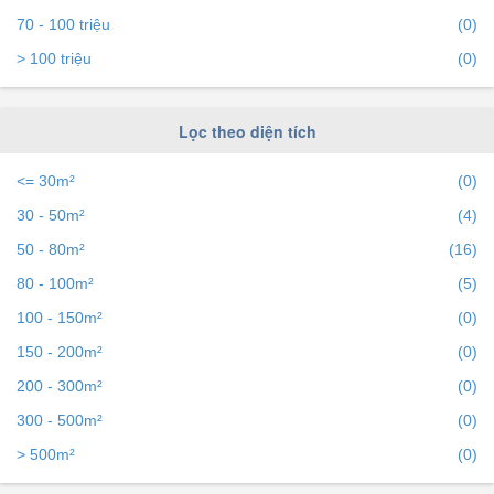
phí
trên bds68 để tiếp cận với hàng ngàn người mỗi ngày.
70 - 100 triệu
(0)
> 100 triệu
(0)
Lọc theo diện tích
<= 30m²
(0)
30 - 50m²
(4)
50 - 80m²
(16)
80 - 100m²
(5)
100 - 150m²
(0)
150 - 200m²
(0)
200 - 300m²
(0)
300 - 500m²
(0)
> 500m²
(0)