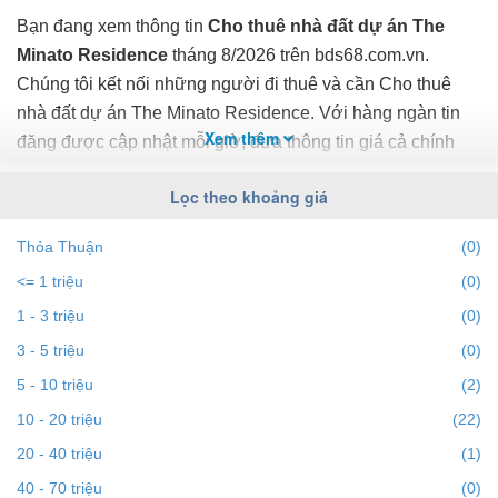
Bạn đang xem thông tin
Cho thuê nhà đất dự án The
Minato Residence
tháng 8/2026 trên bds68.com.vn.
Chúng tôi kết nối những người đi thuê và cần Cho thuê
nhà đất dự án The Minato Residence. Với hàng ngàn tin
Xem thêm
đăng được cập nhật mỗi giờ, đưa thông tin giá cả chính
xác, mới nhất, nhanh nhất và đầy đủ nhất.
Lọc theo khoảng giá
Bạn dễ dành lọc tin đăng Cho thuê nhà đất ở dự án The
Thỏa Thuận
(0)
Minato Residence theo địa điểm, giá, diện tích, số phòng
<= 1 triệu
(0)
ngủ và hướng để tìm ra BĐS mong muốn. Ngoài ra với tính
năng gợi ý những batdongsan liền kề cùng mức giá giúp
1 - 3 triệu
(0)
bạn dễ dàng tìm ra chính chủ của BĐS.
3 - 5 triệu
(0)
5 - 10 triệu
(2)
Để việc
Cho thuê nhà đất tại dự án The Minato
10 - 20 triệu
(22)
Residence
nhanh nhất và phù hợp với nhu cầu, bạn hãy
20 - 40 triệu
(1)
truy cập vào bds68.com.vn. Nếu bạn có bất động sản
muốn cho thuê, bạn có thể
40 - 70 triệu
đăng tin Cho thuê nhà đất miễn
(0)