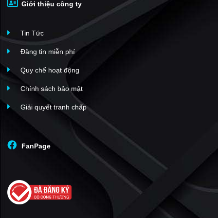
Giới thiệu công ty
TD Plaza Hải Phòng
(1)
Anh Dũng II - Sao Đỏ I
(1)
Tin Tức
Hoàng Huy New City
(1)
Him Lam Hùng Vương
(1)
Đăng tin miễn phí
The Legend Residence
(1)
Quy chế hoạt động
Quang Minh Green City
(1)
Chính sách bảo mật
Sapphire Gem Hải Phòng
(1)
Giải quyết tranh chấp
Hoàng Huy Riverside
(1)
Golden Crown Hai Phong
(1)
VSIP Hải Phòng
(1)
FanPage
Belhomes Hải Phòng
(1)
The Gloria City
(1)
Him Lam Central Park An Hồng
(1)