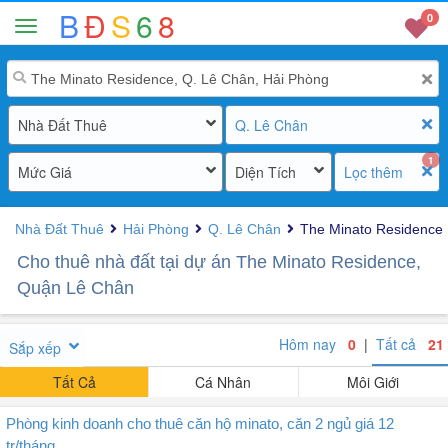
B
Đ
S
6
8
0
Nhà Đất Thuê
Q. Lê Chân
1
Mức Giá
Diện Tích
Lọc thêm
Nhà Đất Thuê
Hải Phòng
Q. Lê Chân
The Minato Residence
Cho thuê nhà đất tại dự án The Minato Residence,
Quận Lê Chân
Hôm nay
0
|
Tất cả
21
Sắp xếp
Tất Cả
Cá Nhân
Môi Giới
Phòng kinh doanh cho thuê căn hộ minato, căn 2 ngủ giá 12
tr/tháng.