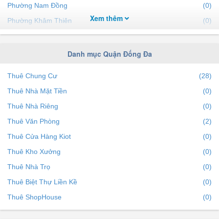
Phường Nam Đồng
(0)
Xem thêm
Phường Khâm Thiên
(0)
Phường Cát Linh
(0)
Phường Khương Thượng
(0)
Danh mục Quận Đống Đa
Phường Phương Mai
(0)
Thuê Chung Cư
(28)
Phường Quốc Tử Giám
(0)
Thuê Nhà Mặt Tiền
(0)
Phường Hàng Bột
(0)
Thuê Nhà Riêng
(0)
Phường Phương Liên
(0)
Thuê Văn Phòng
(2)
Phường Quang Trung
(0)
Thuê Cửa Hàng Kiot
(0)
Phường Ngã Tư Sở
(0)
Thuê Kho Xưởng
(0)
Phường Trung Tự
(0)
Thuê Nhà Trọ
(0)
Phường Thổ Quan
(0)
Thuê Biệt Thự Liền Kề
(0)
Phường Văn Chương
(0)
Thuê ShopHouse
(0)