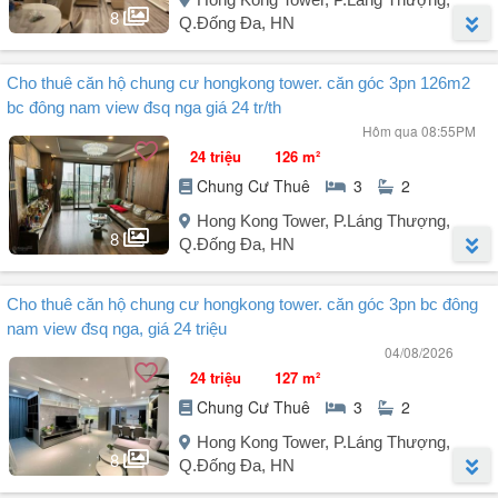
+ Giá net chưa thuế 14 triệu/tháng.
8
Q.Đống Đa, HN
+ Tiền thuế VAT & thuế TNCN do người thuê thanh toán.
LH: .
Người đăng:
Lê Lựu
(19 tin đăng)
Cho thuê căn hộ chung cư hongkong tower. căn góc 3pn 126m2
Cho thuê căn hộ chung cư Hongkong Tower:
bc đông nam view đsq nga giá 24 tr/th
- Căn góc diện tích 98m² thiết kế 2 phòng ngủ, 2 vệ sinh;
Hôm qua 08:55PM
- Tầng 20 tháp B, Ban công hướng ĐN view sang Đại sứ quán Nga;
24 triệu
126 m²
Gia chủ muốn tìm người thuê HĐ lâu dài, tối thiểu 12 tháng;
Chung Cư Thuê
3
2
Cọc 1 thanh toán trước 6 tháng;
- Giá thuê:
Hong Kong Tower, P.Láng Thượng,
+ Giá net chưa thuế 18 triệu/tháng;
8
Q.Đống Đa, HN
+ Tiền thuế VAT & thuế TNCN do người thuê thanh toán.
(20 triệu/tháng Bao thuế)
Người đăng:
Lê Lựu
(19 tin đăng)
LH: .
Cho thuê căn hộ chung cư hongkong tower. căn góc 3pn bc đông
Cho thuê căn hộ chung cư Hongkong Tower.
nam view đsq nga, giá 24 triệu
Căn góc 3PN, diện tích 126m², tầng 3 tòa A.
04/08/2026
Nhà có full đầy đủ nội thất tân cổ điển.
24 triệu
127 m²
Gia chủ muốn cho thuê lâu dài.
Chung Cư Thuê
3
2
Giá thuê 24 triệu/tháng - tiền thuế người thuê trả.
LH: .
Hong Kong Tower, P.Láng Thượng,
8
Q.Đống Đa, HN