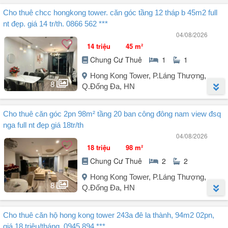
Người đăng:
Lê Lựu
(19 tin đăng)
Cho thuê chcc hongkong tower. căn góc tầng 12 tháp b 45m2 full
Cho thuê căn hộ chung cư Hongkong Tower.
nt đẹp. giá 14 tr/th. 0866 562 ***
Căn góc 3PN, diện tích 127m², tòa A tầng 3.
04/08/2026
Nhà có full đầy đủ nội thất sang xịn.
14 triệu
45 m²
Gia chủ muốn cho thuê lâu dài.
Chung Cư Thuê
1
1
Giá thuê 24 triệu/tháng.
LH: .
Hong Kong Tower, P.Láng Thượng,
8
Q.Đống Đa, HN
Người đăng:
Lê Lựu
(19 tin đăng)
Cho thuê căn góc 2pn 98m² tầng 20 ban công đông nam view đsq
Cho thuê căn hộ chung cư Hongkong Tower:
nga full nt đẹp giá 18tr/th
- Căn góc diện tích 45m² thiết kế 1PK, 1N, 1VS;
04/08/2026
- Tháp B, tầng 12 view sang Đại sứ quán Nga.
18 triệu
98 m²
- Gia chủ muốn cho thuê HĐ lâu dài, tối thiểu 12 tháng;
Chung Cư Thuê
2
2
Cọc 1 thanh toán trước 6 tháng;
- Giá thuê:
Hong Kong Tower, P.Láng Thượng,
+ Giá net chưa thuế 14 triệu/tháng;
8
Q.Đống Đa, HN
+ Tiền thuế VAT & thuế TNCN do người thuê thanh toán.
LH: .
Người đăng:
Lê Lựu
(19 tin đăng)
Cho thuê căn hộ hong kong tower 243a đê la thành, 94m2 02pn,
Cho thuê căn hộ chung cư Hongkong Tower:
giá 18 triệu/tháng. 0945 894 ***