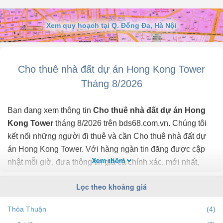
Vị trí: Hong Kong Tower, khu vực Cầu Giấy, một trong những vị trí
đắc địa nhất Hà Nội.
Diện tích cho thuê: 1000m², có hỗ trợ cho thuê diện tích linh hoạt
Xem quy hoạch tại Q. Đống Đa, Hà Nội
theo nhu cầu của khách hàng
Trạng thái bàn giao: Đầy đủ nội thất, sàn, trần, điều hòa, có thể vào
làm việc ngay.
Tiện ích:
Cho thuê nhà đất dự án Hong Kong Tower
Top văn phòng đẹp ở khu Cầu Giấy: Thiết kế hiện đại, sang trọng,
Tháng 8/2026
mang lại không gian làm việc chuyên ...
Bạn đang xem thông tin
Cho thuê nhà đất dự án Hong
Kong Tower
tháng 8/2026 trên bds68.com.vn. Chúng tôi
kết nối những người đi thuê và cần Cho thuê nhà đất dự
án Hong Kong Tower. Với hàng ngàn tin đăng được cập
Xem thêm
nhật mỗi giờ, đưa thông tin giá cả chính xác, mới nhất,
nhanh nhất và đầy đủ nhất.
Lọc theo khoảng giá
Bạn dễ dành lọc tin đăng Cho thuê nhà đất ở dự án Hong
Thỏa Thuận
(4)
Kong Tower theo địa điểm, giá, diện tích, số phòng ngủ và