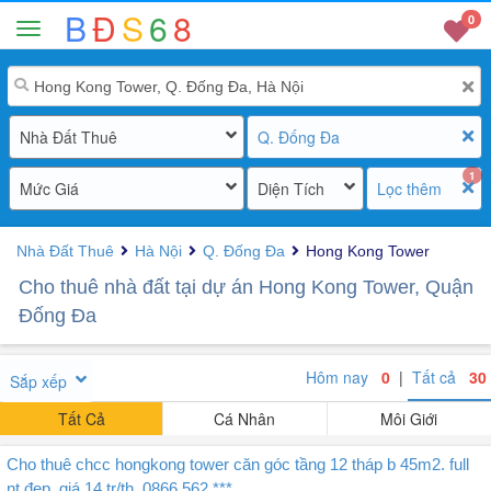
B
Đ
S
6
8
0
Nhà Đất Thuê
Q. Đống Đa
1
Mức Giá
Diện Tích
Lọc thêm
Nhà Đất Thuê
Hà Nội
Q. Đống Đa
Hong Kong Tower
Cho thuê nhà đất tại dự án Hong Kong Tower, Quận
Đống Đa
Hôm nay
0
|
Tất cả
30
Sắp xếp
Tất Cả
Cá Nhân
Môi Giới
Cho thuê chcc hongkong tower căn góc tầng 12 tháp b 45m2. full
nt đẹp. giá 14 tr/th. 0866 562 ***