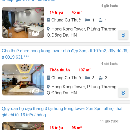
4 giờ trước
14 triệu
45 m²
Chung Cư Thuê
1
1
Hong Kong Tower, P.Láng Thượng,
6
Q.Đống Đa, HN
Người đăng:
Lê Lựu
(19 tin đăng)
Cho thuê chcc hong kong tower nhà đẹp 3pn, dt 107m2, đầy đủ đồ,
Cho thuê căn hộ chung cư Hongkong Tower:
tt 0919 631 ***
- Căn góc diện tích 45m² thiết kế 1PK, 1N, 1VS.
4 giờ trước
- Tháp B, tầng 12 view sang Đại sứ quán Nga.
Thỏa thuận
107 m²
- Gia chủ muốn cho thuê HĐ lâu dài, tối thiểu 12 tháng;
Chung Cư Thuê
3
2
Cọc 1 thanh toán trước 6 tháng.
- Giá thuê:
Hong Kong Tower, P.Láng Thượng,
+ Giá net chưa thuế 14 triệu/tháng.
4
Q.Đống Đa, HN
+ Tiền thuế VAT & thuế TNCN do người thuê thanh toán.
LH: .
Người đăng:
Phan Thành
(14 tin đăng)
Quỹ căn hộ đẹp tháng 3 tại hong kong tower 2pn 3pn full nội thất
Cần cho thuê căn hộ tòa B, diện tích 107m² khu chung cư cao cấp
giá chỉ từ 16 triệu/tháng
Hong Kong Tower.
11 giờ trước
Thiết kế căn hộ với 3 phòng ngủ, 2 WC, đầy đủ đồ, ban công đông
16 triệu
98 m²