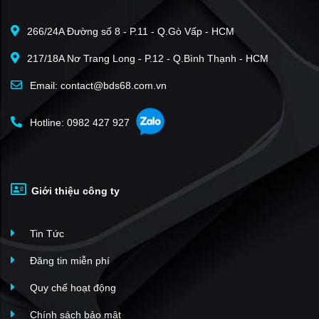
M3 - M4 Nguyễn Chí Thanh
(7)
266/24A Đường số 8 - P.11 - Q.Gò Vấp - HCM
Viet Tower
(7)
217/18A Nơ Trang Long - P.12 - Q.Bình Thạnh - HCM
Geleximco 36 Hoàng Cầu
(7)
M5 Nguyễn Chí Thanh
(7)
Email: contact@bds68.com.vn
The Terra Hào Nam
(6)
Hotline: 0982 427 927
VCCI Tower - số 9 Đào Duy Anh
(5)
Icon4 Tower
(5)
Hà Thành Plaza
(4)
Giới thiệu công ty
Vinaconex Tower
(4)
Vườn Xuân - 71 Nguyễn Chí Thanh
(4)
Tin Tức
Capital Garden 102 Trường Chinh Kinh Đô
(3)
Petrowaco 97 Láng Hạ
(3)
Đăng tin miễn phí
Kinh Do Building
(3)
Quy chế hoạt động
Ford Thăng Long
(3)
Chính sách bảo mật