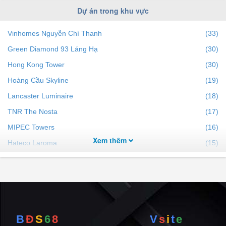
Dự án trong khu vực
Vinhomes Nguyễn Chí Thanh
(33)
Green Diamond 93 Láng Hạ
(30)
Hong Kong Tower
(30)
Hoàng Cầu Skyline
(19)
Lancaster Luminaire
(18)
TNR The Nosta
(17)
MIPEC Towers
(16)
Xem thêm
Hateco Laroma
(15)
D’. Le Pont D’or - Hoàng Cầu
(14)
Le Capitole
(12)
Sky City Towers-88 Láng Hạ
(12)
The Gloria by Silk Path
(9)
B
Đ
S
6
8
V
s
i
t
e
Sông Hồng Park View
(8)