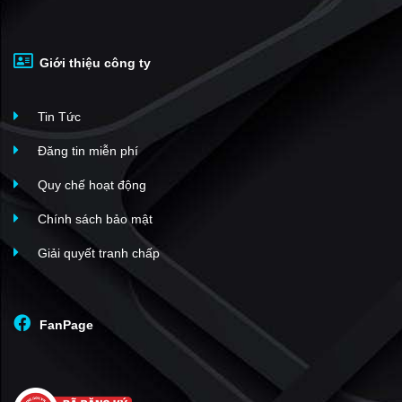
EcoXuân The Essential Residence
(1)
A&T Saigon Riverside
(1)
Giới thiệu công ty
The Seasons Lái Thiêu
(1)
Star Tower Thuận An
(1)
Tin Tức
Chung cư An Phú Thuận An
(1)
Khu dân cư Lê Phong An Phú
(1)
Đăng tin miễn phí
Luxury Residence Bình Dương
(1)
Quy chế hoạt động
KDC Thuận Giao
(1)
Chính sách bảo mật
Lộc Phát Residence
(1)
Giải quyết tranh chấp
Vĩnh Phú II
(1)
The Emerald 68
(1)
An Phú Residence Bình Dương
(1)
FanPage
Phú Hồng Thịnh 8
(1)
SPlus Riverview
(1)
C-SkyView
(33)