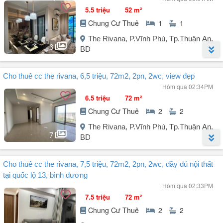
5.5 triệu
52 m²
Chung Cư Thuê
1
1
The Rivana, P.Vĩnh Phú, Tp.Thuận An,
6
BD
Người đăng:
Đặng Văn Lo
(6 tin đăng)
Cho thuê cc the rivana, 6,5 triệu, 72m2, 2pn, 2wc, view đẹp
Căn The Rivana cho thuê.
Hôm qua 02:34PM
- Hỗ trợ thương lượng nội thất theo nhu cầu.
6.5 triệu
72 m²
Vị trí căn hộ: Mặt tiền Quốc Lộ 13, Phường Vĩnh Phú, Hồ Chí Minh.
Chung Cư Thuê
2
2
+ 1PN 1WC diện tích 52m²: Giá 5tr5/tháng.
The Rivana, P.Vĩnh Phú, Tp.Thuận An,
7
BD
Văn phòng tại The Rivana Hỗ trợ anh chị xem nhà 24/24 alo em
Nhất: .
Người đăng:
Trần Văn Hào
(2 tin đăng)
Cho thuê cc the rivana, 7,5 triệu, 72m2, 2pn, 2wc, đầy đủ nội thất
- Hỗ trợ và hướng dẫn thông tin từ A - Z.
Căn hộ CC The Rivana nằm ở Quốc Lộ 13, Vĩnh Phú, Thuận An,
- Tư vấn nhiệt tình, thông tin chính xác 100%.
tại quốc lộ 13, bình dương
Bình Dương, có đầy đủ nội thất và diện tích 72m².
- Làm việc trực tiếp chính chủ, hợp đồng rõ ràng.
Hôm qua 02:33PM
7.5 triệu
72 m²
2PN, 2WC DT: 72m², Giá: 6,5 triệu/tháng
Tiện ích ...
Chung Cư Thuê
2
2