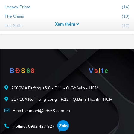
Legacy Prime
(14)
The Oasis
(13)
Xem thêm
Eco Xuân
(12)
Ben Hill
(6)
EHome 4 - Bắc Sài Gòn
(5)
Iris Tower
(5)
Thanh Bình Residence
(5)
B
Đ
S
6
8
V
s
i
t
e
The Canary
(4)
City Tower
(4)
266/24A Đường số 8 - P.11 - Q.Gò Vấp - HCM
Tecco Home An Phú
(3)
217/18A Nơ Trang Long - P.12 - Q.Bình Thạnh - HCM
Phú Hồng Khang - Phú Hồng Đạt
(2)
Aviva Residences
(2)
Email: contact@bds68.com.vn
VSIP 1
(2)
Hotline: 0982 427 927
KDC Thiên Phúc
(1)