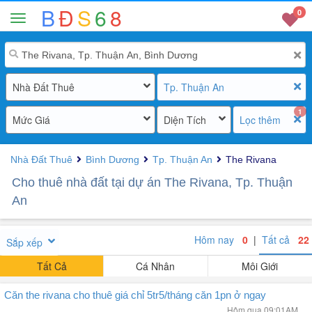
B
Đ
S
6
8
0
Nhà Đất Thuê
Tp. Thuận An
1
Mức Giá
Diện Tích
Lọc thêm
Nhà Đất Thuê
Bình Dương
Tp. Thuận An
The Rivana
Cho thuê nhà đất tại dự án The Rivana, Tp. Thuận
An
Hôm nay
0
|
Tất cả
22
Sắp xếp
Tất Cả
Cá Nhân
Môi Giới
Căn the rivana cho thuê giá chỉ 5tr5/tháng căn 1pn ở ngay
Hôm qua 09:01AM