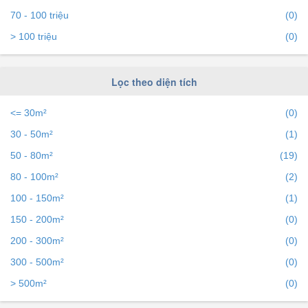
để tiếp cận với hàng ngàn người mỗi ngày.
70 - 100 triệu
(0)
> 100 triệu
(0)
Lọc theo diện tích
<= 30m²
(0)
30 - 50m²
(1)
50 - 80m²
(19)
80 - 100m²
(2)
100 - 150m²
(1)
150 - 200m²
(0)
200 - 300m²
(0)
300 - 500m²
(0)
> 500m²
(0)