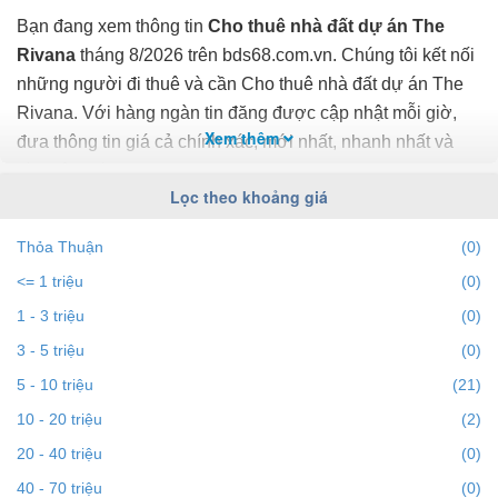
Bạn đang xem thông tin
Cho thuê nhà đất dự án The
Rivana
tháng 8/2026 trên bds68.com.vn. Chúng tôi kết nối
những người đi thuê và cần Cho thuê nhà đất dự án The
Rivana. Với hàng ngàn tin đăng được cập nhật mỗi giờ,
Xem thêm
đưa thông tin giá cả chính xác, mới nhất, nhanh nhất và
đầy đủ nhất.
Lọc theo khoảng giá
Bạn dễ dành lọc tin đăng Cho thuê nhà đất ở dự án The
Thỏa Thuận
(0)
Rivana theo địa điểm, giá, diện tích, số phòng ngủ và
<= 1 triệu
(0)
hướng để tìm ra BĐS mong muốn. Ngoài ra với tính năng
gợi ý những batdongsan liền kề cùng mức giá giúp bạn dễ
1 - 3 triệu
(0)
dàng tìm ra chính chủ của BĐS.
3 - 5 triệu
(0)
5 - 10 triệu
(21)
Để việc
Cho thuê nhà đất tại dự án The Rivana
nhanh
10 - 20 triệu
(2)
nhất và phù hợp với nhu cầu, bạn hãy truy cập vào
20 - 40 triệu
(0)
bds68.com.vn. Nếu bạn có bất động sản muốn cho thuê,
bạn có thể
40 - 70 triệu
đăng tin Cho thuê nhà đất miễn phí
trên bds68
(0)