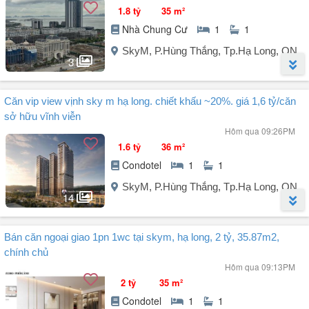
1.8 tỷ
35 m²
Nhà Chung Cư
1
1
SkyM, P.Hùng Thắng, Tp.Hạ Long, QN
3
Người đăng:
hùng nguyễn
(9 tin đăng)
Căn vip view vịnh sky m hạ long. chiết khấu ~20%. giá 1,6 tỷ/căn
Cắt lỗ căn Studio tầng cao view biển Vịnh Di Sản Hạ Long , ban
sở hữu vĩnh viễn
công hướng nam dự án SKYM giá 1.8 tỷ - LH
Hôm qua 09:26PM
1.6 tỷ
36 m²
Condotel
1
1
SkyM, P.Hùng Thắng, Tp.Hạ Long, QN
14
Người đăng:
Nguyễn Mạnh Hoàn
(17 tin đăng)
Bán căn ngoại giao 1pn 1wc tại skym, hạ long, 2 tỷ, 35.87m2,
+ Studio 36m² giá tốt dự án, rẻ 300 - 400tr.
chính chủ
Hôm qua 09:13PM
- Bàn giao full nội thất cơ bản.
2 tỷ
35 m²
- Miễn gốc + lãi lên tới 30 tháng.
Condotel
1
1
- Chiết khấu tới ~20%.