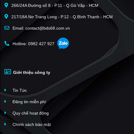
266/24A Đường số 8 - P.11 - Q.Gò Vấp - HCM
Sun Plaza Grand World
(16)
217/18A Nơ Trang Long - P.12 - Q.Bình Thạnh - HCM
The Sapphire Residence
(15)
Green Bay Towers
(12)
Email: contact@bds68.com.vn
Horizon Bay
(12)
Hotline: 0982 427 927
Lotus Residences (Vạn Liên)
(12)
Imperia Holiday Hạ Long
(12)
Sun Porto Town
(11)
Giới thiệu công ty
New Life Tower
(10)
Sora Bay Hạ Long
(10)
Tin Tức
Beverly Hills Hạ Long
(10)
Green Diamond
(10)
Đăng tin miễn phí
The Dragon Castle
(9)
Quy chế hoạt động
The Ruby Hạ Long
(8)
Chính sách bảo mật
Khu đô thị Cao Xanh-Hà Khánh
(8)