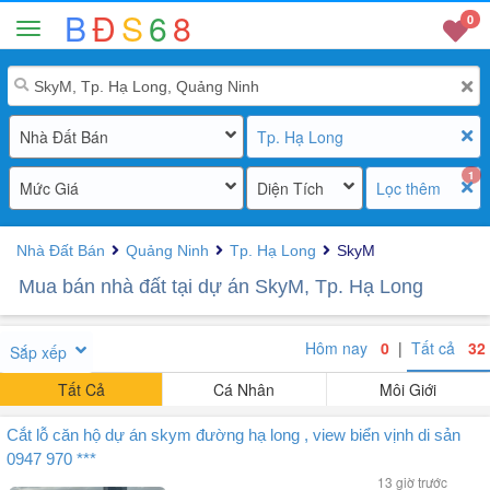
B
Đ
S
6
8
0
Nhà Đất Bán
Tp. Hạ Long
1
Mức Giá
Diện Tích
Lọc thêm
Nhà Đất Bán
Quảng Ninh
Tp. Hạ Long
SkyM
Mua bán nhà đất tại dự án SkyM, Tp. Hạ Long
Hôm nay
0
|
Tất cả
32
Sắp xếp
Tất Cả
Cá Nhân
Môi Giới
Cắt lỗ căn hộ dự án skym đường hạ long , view biển vịnh di sản
0947 970 ***
13 giờ trước