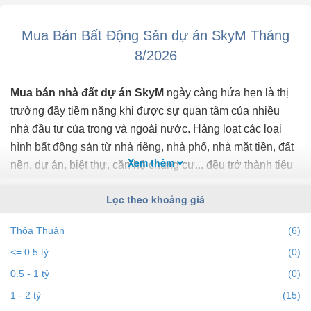
Mua Bán Bất Động Sản dự án SkyM Tháng
8/2026
Mua bán nhà đất dự án SkyM
ngày càng hứa hẹn là thị
trường đầy tiềm năng khi được sự quan tâm của nhiều
nhà đầu tư của trong và ngoài nước. Hàng loạt các loại
hình bất động sản từ nhà riêng, nhà phố, nhà mặt tiền, đất
Xem thêm
nền, dự án, biệt thự, căn hộ chung cư... đều trở thành tiêu
điểm chú ý của bất động sản dự án SkyM.
Lọc theo khoảng giá
Để cập nhật những
thông tin bất động sản dự án SkyM
Thỏa Thuận
(6)
chính xác nhất, mới nhất hãy truy cập vào bds68.com.vn
<= 0.5 tỷ
(0)
để theo dõi
giá bất động sản dự án SkyM
tháng 8/2026.
Với bds68.com.vn bạn dễ dành lọc theo địa điểm, giá, diện
0.5 - 1 tỷ
(0)
tích, dự án, đường phố, số phòng ngủ và hướng để tìm ra
1 - 2 tỷ
(15)
BĐS mong muốn. Ngoài ra với tính năng gợi ý những