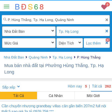
B
Đ
S
6
8
0
Nhà Đất Bán
Tp. Hạ Long
1
Mức Giá
Diện Tích
Lọc thêm
Nhà Đất Bán
Quảng Ninh
Tp. Hạ Long
P. Hùng Thắng
Mua bán nhà đất tại Phường Hùng Thắng, Tp. Hạ
Long
Hôm nay
5
|
Tất cả
262
Sắp xếp
Tất Cả
Cá Nhân
Môi Giới
Cần chuyển nhượng grandbay villas căn gần biển 207m2 full nội
thất 5 sao giá 3x tỷ 0976 758 ***