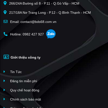
266/24A Đường số 8 - P.11 - Q.Gò Vấp - HCM
Grand Bay Halong Villas
(16)
217/18A Nơ Trang Long - P.12 - Q.Bình Thạnh - HCM
The Sapphire Residence
(15)
Green Bay Towers
(12)
Email: contact@bds68.com.vn
Lotus Residences (Vạn Liên)
(12)
Hotline: 0982 427 927
Horizon Bay
(11)
Imperia Holiday Hạ Long
(11)
Sun Porto Town
(10)
Giới thiệu công ty
New Life Tower
(10)
Beverly Hills Hạ Long
(10)
Tin Tức
The Dragon Castle
(10)
Green Diamond
(10)
Đăng tin miễn phí
Sora Bay Hạ Long
(10)
Quy chế hoạt động
Khu đô thị Cao Xanh-Hà Khánh
(8)
Chính sách bảo mật
The Ruby Hạ Long
(7)