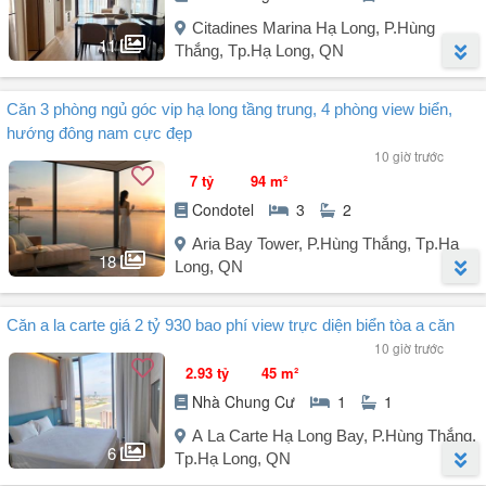
dụng).
Thiết kế: Hiện đại, ngập tràn ánh sáng tự nhiên, bàn giao nội thất cơ
Citadines Marina Hạ Long, P.Hùng
bản cao cấp.
11
Thắng, Tp.Hạ Long, QN
Giá bán: Chưa đến 2 tỷ đồng (mức giá tốt ...
Người đăng:
Huệ Anh Đào
(4 tin đăng)
Căn 3 phòng ngủ góc vip hạ long tầng trung, 4 phòng view biển,
Căn hộ 1 phòng ngủ - nội thất siêu mới.
hướng đông nam cực đẹp
- Diện tích 64m².
10 giờ trước
- View chếch biển, hồ cảnh quan.
7 tỷ
94 m²
- Cho thuê vận hành dòng tiền đều hàng tháng.
Condotel
3
2
LH để được đi xem trực tiếp căn hộ và dự án.
Aria Bay Tower, P.Hùng Thắng, Tp.Hạ
LH: (Zalo).
18
Long, QN
Người đăng:
Đinh Xuân Thuận
(4 tin đăng)
Căn a la carte giá 2 tỷ 930 bao phí view trực diện biển tòa a căn
Căn 3 phòng ngủ góc hướng ban công Đông Nam đẹp nhì tòa Aria
10 giờ trước
Bay.
2.93 tỷ
45 m²
Nhà Chung Cư
1
1
- Căn góc tầng trung ban công Đông Nam, 94.6m², 1 phòng khách +
3 phòng ngủ đều view biển cực đẹp.
A La Carte Hạ Long Bay, P.Hùng Thắng,
6
Căn ngoại giao giá thanh toán sớm chỉ 7 tỷ.
Tp.Hạ Long, QN