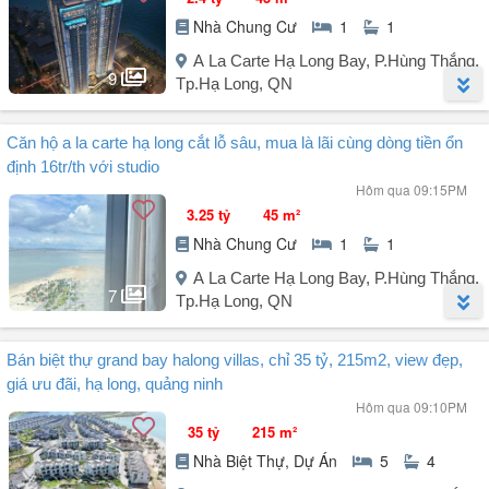
triệu / 1 tháng
Nhà Chung Cư
1
1
- Khu trung tâm, gần chợ, gần biển...
Liên hệ : chủ nhà (zalo)
A La Carte Hạ Long Bay, P.Hùng Thắng,
9
Tp.Hạ Long, QN
Người đăng:
Bùi Văn Minh
(1 tin đăng)
Căn hộ a la carte hạ long cắt lỗ sâu, mua là lãi cùng dòng tiền ổn
Nội thất 5 sao của chủ đầu tư.
định 16tr/th với studio
Căn chục hoa hậu đẹp toà A, B, một bước là xuống bãi biển tắm
Hôm qua 09:15PM
không phải đi đâu xa.
3.25 tỷ
45 m²
Pháp lý: Sổ đỏ lâu dài (căn hiếm có ở bờ biển có sổ đỏ lâu dài).
Nhà Chung Cư
1
1
Có thể tự vận hành cho thuê có dòng tiền hoặc để ở hưởng thụ đều
rất tốt.
A La Carte Hạ Long Bay, P.Hùng Thắng,
Được sử dụng miễn phí dịch vụ 10 năm.
7
Tp.Hạ Long, QN
Quý khách có nhu cầu mua hãy LH: Mr Minh.
Người đăng:
Nguyễn Dũng Hạ Long
(13 tin đăng)
Bán biệt thự grand bay halong villas, chỉ 35 tỷ, 215m2, view đẹp,
Dòng tiền home đều đặn ~16 triệu/tháng với studio. Cùng em Dũng
giá ưu đãi, hạ long, quảng ninh
vẽ lên kế hoạch tích sản hoàn hảo tránh lạm phát trong 3 năm tới...
Hôm qua 09:10PM
35 tỷ
215 m²
- Studio 45m² mã VIP ban công Tây Nam giá 3tỷ250.
Nhà Biệt Thự, Dự Án
5
4