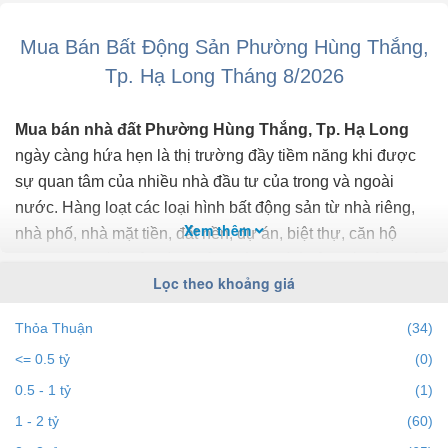
Mua Bán Bất Động Sản Phường Hùng Thắng,
Tp. Hạ Long Tháng 8/2026
Mua bán nhà đất Phường Hùng Thắng, Tp. Hạ Long
ngày càng hứa hẹn là thị trường đầy tiềm năng khi được
sự quan tâm của nhiều nhà đầu tư của trong và ngoài
nước. Hàng loạt các loại hình bất động sản từ nhà riêng,
Xem thêm
nhà phố, nhà mặt tiền, đất nền, dự án, biệt thự, căn hộ
chung cư... đều trở thành tiêu điểm chú ý của bất động sản
Lọc theo khoảng giá
Phường Hùng Thắng, Tp. Hạ Long.
Thỏa Thuận
(34)
Để cập nhật những
thông tin bất động sản Phường
<= 0.5 tỷ
(0)
Hùng Thắng, Tp. Hạ Long
chính xác nhất, mới nhất hãy
truy cập vào bds68.com.vn để theo dõi
giá bất động sản
0.5 - 1 tỷ
(1)
Phường Hùng Thắng, Tp. Hạ Long
tháng 8/2026. Với
1 - 2 tỷ
(60)
bds68.com.vn bạn dễ dành lọc theo địa điểm, giá, diện