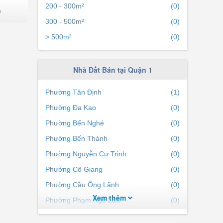
200 - 300m²
(0)
o
300 - 500m²
(0)
dành
ới
> 500m²
(0)
Nhà Đất Bán tại Quận 1
ú ý
Phường Tân Định
(1)
Phường Đa Kao
(0)
y và
Phường Bến Nghé
(0)
Phường Bến Thành
(0)
tránh
Phường Nguyễn Cư Trinh
(0)
Phường Cô Giang
(0)
 trong
Phường Cầu Ông Lãnh
(0)
t yếu
Xem thêm
Phường Phạm Ngũ Lão
(0)
 trọng
Phường Nguyễn Thái Bình
(0)