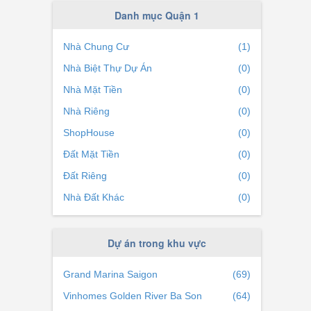
i đó
Phường Cầu Kho
(0)
Danh mục Quận 1
giàu
Nhà Chung Cư
(1)
Trần
Nhà Biệt Thự Dự Án
(0)
Nhà Mặt Tiền
(0)
Nhà Riêng
(0)
ShopHouse
(0)
để dễ
Đất Mặt Tiền
(0)
Đất Riêng
(0)
Nhà Đất Khác
(0)
Dự án trong khu vực
Grand Marina Saigon
(69)
Vinhomes Golden River Ba Son
(64)