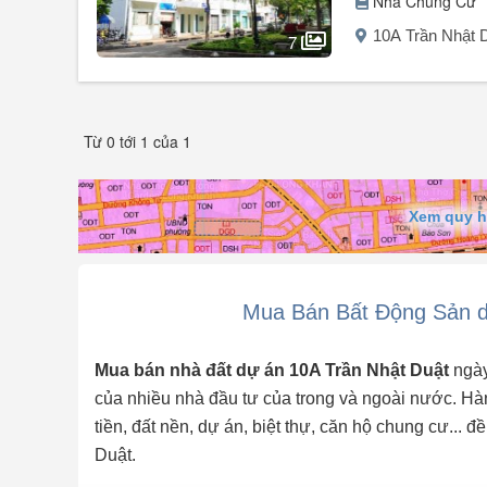
Nhà Chung Cư
10A Trần Nhật 
7
Người đăng:
Mộng Cầm
(5 tin đăng)
GIẢM CHỈ CÒN 4,35 tỷ - Sở hữu ngay căn hộ trung tâm 
Từ 0 tới 1 của 1
Vị trí: Chung cư 10A Trần Nhật Duật, Phường Tân Định, 
Diện tích: 68m².
Xem quy h
Kết cấu:
2 phòng ngủ, 1 WC
Căn góc, 2 ban công view thoáng mát
Bàn giao nhà trống, dễ dàng thiết kế theo phong cách ri
Mua Bán Bất Động Sản d
Ưu điểm nổi bật:
Mua bán nhà đất dự án 10A Trần Nhật Duật
ngày
Có thang máy
của nhiều nhà đầu tư của trong và ngoài nước. Hàn
Có chỗ đậu xe ô tô
tiền, đất nền, dự án, biệt thự, căn hộ chung cư... 
Sổ hồng riêng, pháp lý chuẩn, công chứng nhanh
Nằm ...
Duật.