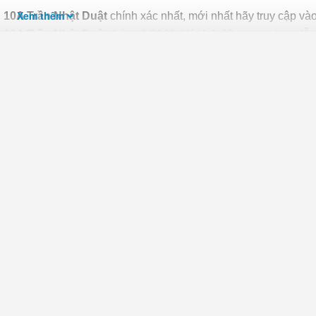
Xem thêm
n 10A Trần Nhật Duật
chính xác nhất, mới nhất hãy truy cập và
n 10A Trần Nhật Duật
tháng 8/2026. Với bds68.com.vn bạn dễ 
hố, số phòng ngủ và hướng để tìm ra BĐS mong muốn. Ngoài ra v
c giá giúp bạn dễ dàng tìm ra chính chủ của BĐS.
t
trở nên dễ dàng, thuận tiện và an toàn hơn, người mua cần ch
ên mua những bđs có đầy đủ giấy tờ, tránh mua nhà qua giấy ta
ĐS.
t: Việc này có thể mất thời gian nhưng nhất định phải làm, để 
reo. Bạn cần mang bản photo sổ đỏ đến Phòng Tài nguyên môi
D quận, huyện nơi bất động sản toạ lạc.
ong nhưng yếu tố hàng đầu
quyết định giá nhà
hiện tại và giá nhà
 thuận lợi về mặt giao thông, gần nhiều tiện ích và dịch vụ thiế
 viện, công viên, nhà văn hóa… Phong thủy cũng là yếu tố quan
i của người trong gia đình