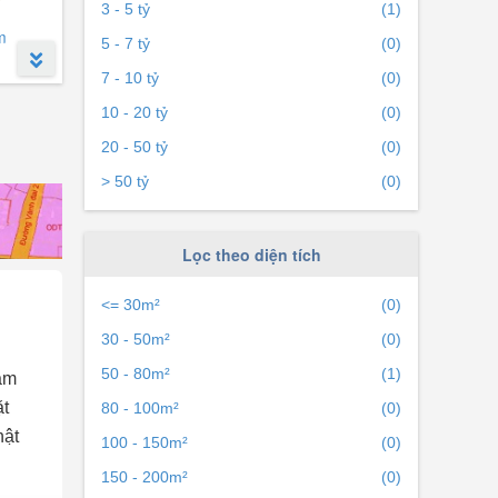
3 - 5 tỷ
(1)
m
5 - 7 tỷ
(0)
7 - 10 tỷ
(0)
10 - 20 tỷ
(0)
20 - 50 tỷ
(0)
> 50 tỷ
(0)
Lọc theo diện tích
<= 30m²
(0)
30 - 50m²
(0)
50 - 80m²
(1)
âm
ặt
80 - 100m²
(0)
hật
100 - 150m²
(0)
150 - 200m²
(0)