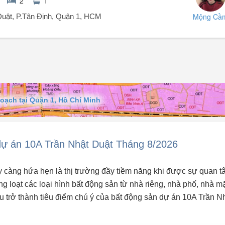
2
1
Mộng Cầ
Duật, P.Tân Định, Quận 1, HCM
Quận 1, SHR, có thang máy & chỗ đậu ô tô.
Quận 1.
oạch tại Quận 1, Hồ Chí Minh
êng
ự án 10A Trần Nhật Duật Tháng 8/2026
 càng hứa hẹn là thị trường đầy tiềm năng khi được sự quan t
g loạt các loại hình bất động sản từ nhà riêng, nhà phố, nhà m
đều trở thành tiêu điểm chú ý của bất động sản dự án 10A Trần N