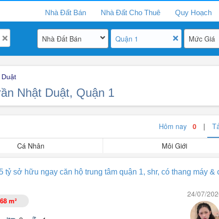
Nhà Đất Bán
Nhà Đất Cho Thuê
Quy Hoạch
Nhà Đất Bán
Quận 1
Mức Giá
 Duật
rần Nhật Duật, Quận 1
Hôm nay
0
|
T
Cá Nhân
Môi Giới
5 tỷ sở hữu ngay căn hộ trung tâm quận 1, shr, có thang máy &
24/07/202
68 m²