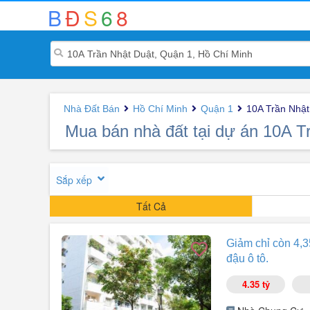
B
Đ
S
6
8
Nhà Đất Bán
Hồ Chí Minh
Quận 1
10A Trần Nhật
Mua bán nhà đất tại dự án 10A T
Sắp xếp
Tất Cả
Giảm chỉ còn 4,3
đậu ô tô.
4.35 tỷ