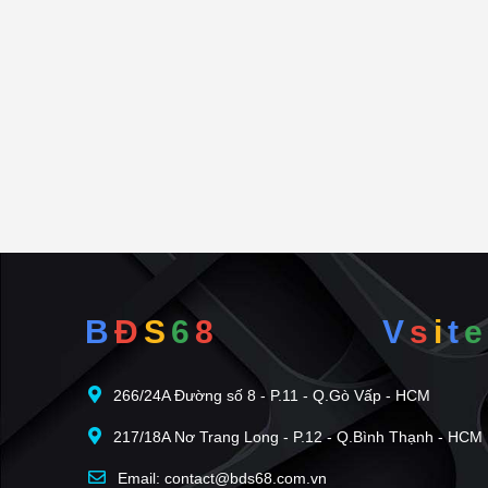
Mua bán nhà đất dự án 10A Trần Nhật Duật diện 
Mua bán nhà đất dự án 10A Trần Nhật Duật diện 
Mua bán nhà đất dự án 10A Trần Nhật Duật diện
B
Đ
S
6
8
V
s
i
t
e
266/24A Đường số 8 - P.11 - Q.Gò Vấp - HCM
217/18A Nơ Trang Long - P.12 - Q.Bình Thạnh - HCM
Email: contact@bds68.com.vn