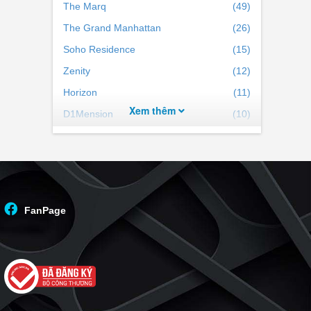
The Marq
(49)
The Grand Manhattan
(26)
Soho Residence
(15)
Zenity
(12)
Horizon
(11)
Xem thêm
D1Mension
(10)
Chung cư Thế Hệ Mới
(9)
Central Garden
(7)
The Lancaster HCM
(5)
Sailing Tower
(4)
FanPage
Vincom Center TP HCM
(3)
Indochina
(3)
Khu phức hợp One Central
(3)
Lancaster Legacy
(3)
The One Sài Gòn
(2)