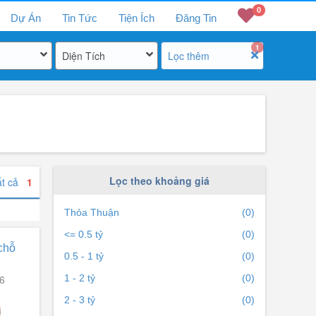
0
Dự Án
Tin Tức
Tiện Ích
Đăng Tin
1
Diện Tích
Lọc thêm
Lọc theo khoảng giá
ất cả
1
Thỏa Thuận
(0)
<= 0.5 tỷ
(0)
 chỗ
0.5 - 1 tỷ
(0)
6
1 - 2 tỷ
(0)
2 - 3 tỷ
(0)