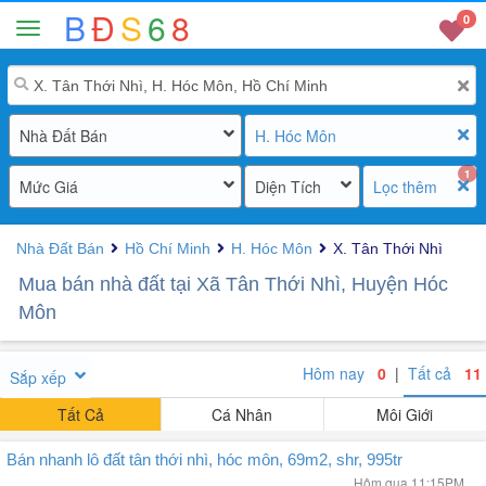
B
Đ
S
6
8
0
Nhà Đất Bán
H. Hóc Môn
1
Mức Giá
Diện Tích
Lọc thêm
Nhà Đất Bán
Hồ Chí Minh
H. Hóc Môn
X. Tân Thới Nhì
Mua bán nhà đất tại Xã Tân Thới Nhì, Huyện Hóc
Môn
Hôm nay
0
|
Tất cả
11
Sắp xếp
Tất Cả
Cá Nhân
Môi Giới
Bán nhanh lô đất tân thới nhì, hóc môn, 69m2, shr, 995tr
Hôm qua 11:15PM