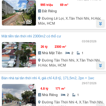
995 triệu
69 m²
Đất Riêng
Đường Lê Lợi, X.Tân Thới Nhì, H.Hóc
3
Môn, HCM
Người đăng:
Trần Hoàng Minh
(33 tin đăng)
Mặt tiền tân thới nhì 2300m2 có thổ cư
Chính chủ bán nhanh lô đất Tân Thới Nhì, Hóc Môn.
03/08/2026
- Vị trí nằm 1/ đường Lê Lợi.
26 tỷ
2300 m²
- Diện tích: 69m² ngang 5m CLN.
Nhà Mặt Tiền
2
1
- Đường trước đất 5m oto chạy thoải mái.
- Sổ riêng công chứng ngay.
Đường Tân Thới Nhì, X.Tân Thới Nhì,
5
- Giá 995tr bớt lộc cho ng thiện chí.
H.Hóc Môn, HCM
- Anh chị em quan tâm nhắn em đi xem.
Người đăng:
Nguyễn Thành Luân
(6 tin đăng)
Bán nhà tại tân thới nhì 4, giá chỉ 4,8 tỷ, 171,5m2, 2pn + 1wc
MT đường nhựa 20m Tân Thới Nhì, Hóc Môn.
29/07/2026
4.8 tỷ
171 m²
2.300m² (20 x 115m).
Nhà Riêng
2
1
Đường nhựa 20m, xe tải container thoải mái.
Đã lên 200m² thổ cư.
Đường Tân Thới Nhì 4, X.Tân Thới Nhì,
5