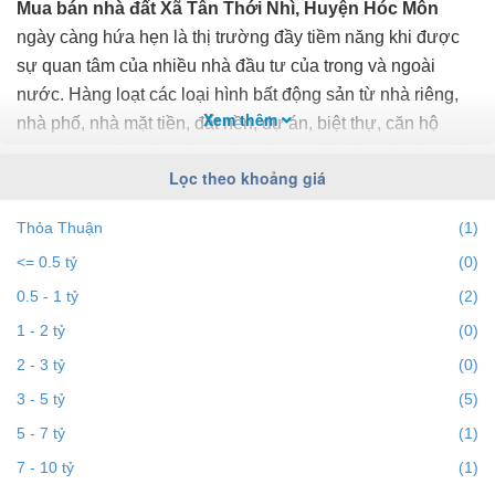
Mua bán nhà đất Xã Tân Thới Nhì, Huyện Hóc Môn
ngày càng hứa hẹn là thị trường đầy tiềm năng khi được
sự quan tâm của nhiều nhà đầu tư của trong và ngoài
nước. Hàng loạt các loại hình bất động sản từ nhà riêng,
Xem thêm
nhà phố, nhà mặt tiền, đất nền, dự án, biệt thự, căn hộ
chung cư... đều trở thành tiêu điểm chú ý của bất động sản
Lọc theo khoảng giá
Xã Tân Thới Nhì, Huyện Hóc Môn.
Thỏa Thuận
(1)
Để cập nhật những
thông tin bất động sản Xã Tân Thới
<= 0.5 tỷ
(0)
Nhì, Huyện Hóc Môn
chính xác nhất, mới nhất hãy truy
cập vào bds68.com.vn để theo dõi
giá bất động sản Xã
0.5 - 1 tỷ
(2)
Tân Thới Nhì, Huyện Hóc Môn
tháng 8/2026. Với
1 - 2 tỷ
(0)
bds68.com.vn bạn dễ dành lọc theo địa điểm, giá, diện
2 - 3 tỷ
(0)
tích, dự án, đường phố, số phòng ngủ và hướng để tìm ra
3 - 5 tỷ
(5)
BĐS mong muốn. Ngoài ra với tính năng gợi ý những
5 - 7 tỷ
(1)
batdongsan
liền kề cùng mức giá giúp bạn dễ dàng tìm ra
chính chủ của BĐS.
7 - 10 tỷ
(1)