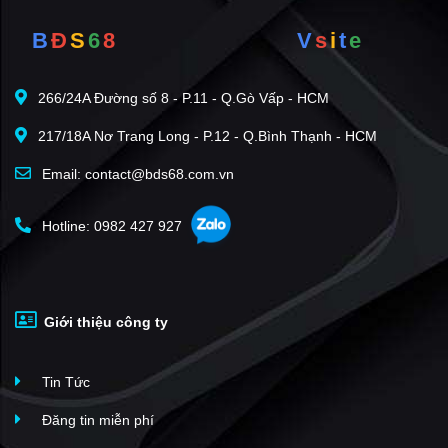
B
Đ
S
6
8
V
s
i
t
e
266/24A Đường số 8 - P.11 - Q.Gò Vấp - HCM
217/18A Nơ Trang Long - P.12 - Q.Bình Thạnh - HCM
Email: contact@bds68.com.vn
Hotline: 0982 427 927
Giới thiệu công ty
Tin Tức
Đăng tin miễn phí