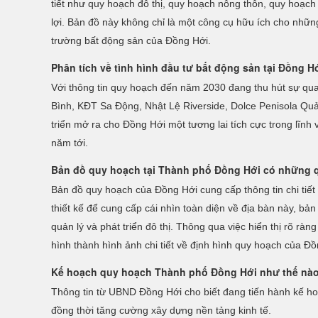
tiết như quy hoạch đô thị, quy hoạch nông thôn, quy hoạch
lợi. Bản đồ này không chỉ là một công cụ hữu ích cho nhữn
trường bất động sản của Đồng Hới.
Phân tích về tình hình đầu tư bất động sản tại Đồng H
Với thông tin quy hoạch đến năm 2030 đang thu hút sự qua
Bình, KĐT Sa Động, Nhật Lệ Riverside, Dolce Penisola Quả
triển mở ra cho Đồng Hới một tương lai tích cực trong lĩnh
năm tới.
Bản đồ quy hoạch tại Thành phố Đồng Hới có những 
Bản đồ quy hoạch của Đồng Hới cung cấp thông tin chi tiết
thiết kế để cung cấp cái nhìn toàn diện về địa bàn này, b
quản lý và phát triển đô thị. Thông qua việc hiển thị rõ r
hình thành hình ảnh chi tiết về định hình quy hoạch của 
Kế hoạch quy hoạch Thành phố Đồng Hới như thế nà
Thông tin từ UBND Đồng Hới cho biết đang tiến hành kế hoạ
đồng thời tăng cường xây dựng nền tảng kinh tế.