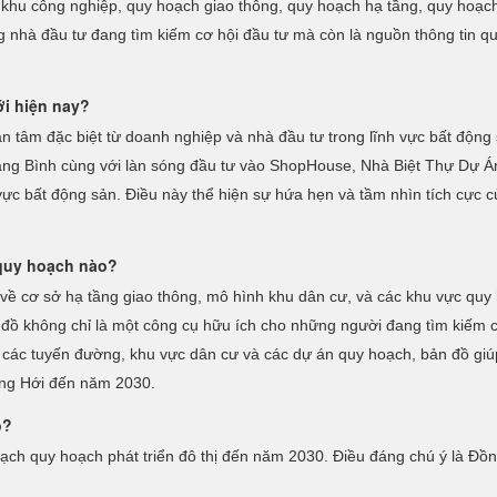
 khu công nghiệp, quy hoạch giao thông, quy hoạch hạ tầng, quy hoạch
g nhà đầu tư đang tìm kiếm cơ hội đầu tư mà còn là nguồn thông tin qu
ới hiện nay?
n tâm đặc biệt từ doanh nghiệp và nhà đầu tư trong lĩnh vực bất độ
ng Bình cùng với làn sóng đầu tư vào ShopHouse, Nhà Biệt Thự Dự Án.
 vực bất động sản. Điều này thể hiện sự hứa hẹn và tầm nhìn tích cực 
quy hoạch nào?
 về cơ sở hạ tầng giao thông, mô hình khu dân cư, và các khu vực quy 
ản đồ không chỉ là một công cụ hữu ích cho những người đang tìm kiếm
àng các tuyến đường, khu vực dân cư và các dự án quy hoạch, bản đồ giú
Đồng Hới đến năm 2030.
o?
ch quy hoạch phát triển đô thị đến năm 2030. Điều đáng chú ý là Đồng 