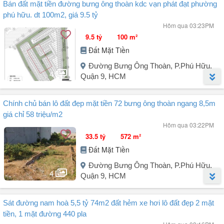
Bán đất mặt tiền đường bưng ông thoàn kdc vạn phát đạt phường
Bán lô đất mặt tiền đường Võ Văn Hát, Phường Long Trường.
phú hữu. dt 100m2, giá 9.5 tỷ
Hôm qua 03:23PM
Lô đất có chiều ngang 5m dài 32m.
9.5 tỷ
100 m²
Đất Mặt Tiền
Diện tích trên sổ 159,5m², trong đó đã có sẵn 126,6m² đất ở tại đô
thị.
Đường Bưng Ông Thoàn, P.Phú Hữu,
4
Quận 9, HCM
Vị trí mặt tiền phù hợp xây dựng mặt tiền kinh doanh, CHDV.
Người đăng:
Nguyen Ke Lai
(8 tin đăng)
Sổ hồng đầy đủ, mua bán công chứng sang tên.
Chính chủ bán lô đất đẹp mặt tiền 72 bưng ông thoàn ngang 8,5m
* Bán nền Đất mặt tiền Đường Bưng Ông Thoàn KDC VẠN PHÁT
giá chỉ 58 triệu/m2
ĐẠT 9, 5 tỷ / 100m² full thổ cư (Đường Bưng Ông Thoàn, P. Phú
Giá bán 8,9 tỷ.
Hôm qua 03:22PM
Hữu, ( Nay xác nhập thuộc phường Long Trường TPHCM )
33.5 tỷ
572 m²
- Diện tích: 100m², ngang 5m vuông vắn.
Liên hệ Mr. Tuấn.
Đất Mặt Tiền
Giá bán: 9, 5 tỷ
Đường nhựa 30m có vỉa hè cây xanh, sổ hồng riêng cá nhân, xây
Đường Bưng Ông Thoàn, P.Phú Hữu,
dựng tự do. Cạnh khu Công Nghệ Cao, gần Quận 2. Thích hợp kinh
4
Quận 9, HCM
doanh mua bán xây căn hộ dịch vụ, xây dựng ...
Người đăng:
bdslocphat
(1 tin đăng)
Sát đường nam hoà 5,5 tỷ 74m2 đất hẻm xe hơi lô đất đẹp 2 mặt
Cần bán lô đất mặt tiền đường Bưng Ông Thoàn - góc Liên Phường.
tiền, 1 mặt đường 440 pla
Có thể xây dựng cao đến 8 tầng.