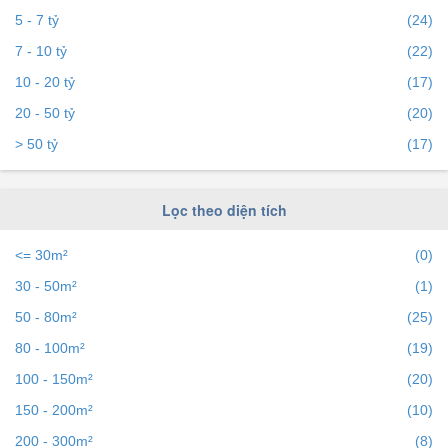
5 - 7 tỷ
(24)
ngàn người.
7 - 10 tỷ
(22)
10 - 20 tỷ
(17)
20 - 50 tỷ
(20)
> 50 tỷ
(17)
Lọc theo diện tích
<= 30m²
(0)
30 - 50m²
(1)
50 - 80m²
(25)
80 - 100m²
(19)
100 - 150m²
(20)
150 - 200m²
(10)
200 - 300m²
(8)