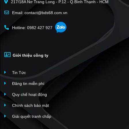
217/18A Nơ Trang Long - P.12 - Q.Bình Thạnh - HCM
Gia Hòa
(41)
Glory Heights - Vinhomes Grand Park
(39)
Email: contact@bds68.com.vn
Jamila Khang Điền
(34)
Hotline: 0982 427 927
Verosa Park
(34)
The Classia
(33)
The Opus One - Vinhomes Grand Park
(33)
Giới thiệu công ty
KDC Kiến Á
(33)
Melosa Garden
(31)
Tin Tức
Hưng Phú 1
(30)
Mega Village
(29)
Đăng tin miễn phí
Hoàng Anh Minh Tuấn
(27)
Quy chế hoạt động
Park Riverside Tân Cảng
(26)
Chính sách bảo mật
Kikyo Residence
(25)
Giải quyết tranh chấp
Căn hộ Ricca Quận 9
(25)
The Manhattan Glory - Vinhomes Grand Park
(23)