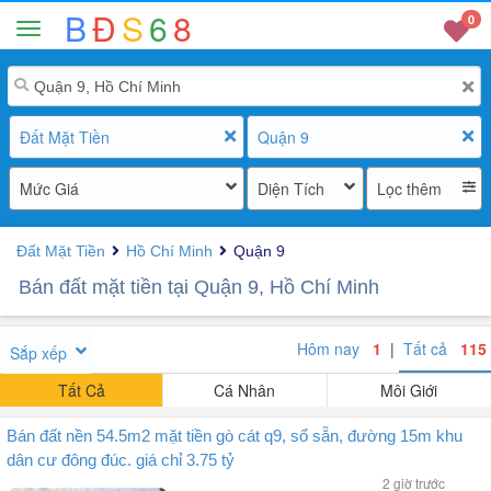
B
Đ
S
6
8
0
Đất Mặt Tiền
Quận 9
Mức Giá
Diện Tích
Lọc thêm
Đất Mặt Tiền
Hồ Chí Minh
Quận 9
Bán đất mặt tiền tại Quận 9, Hồ Chí Minh
Hôm nay
1
|
Tất cả
115
Sắp xếp
Tất Cả
Cá Nhân
Môi Giới
Bán đất nền 54.5m2 mặt tiền gò cát q9, sổ sẵn, đường 15m khu
dân cư đông đúc. giá chỉ 3.75 tỷ
2 giờ trước