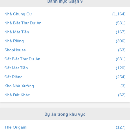
Danh mục Quận 9
Phường Tăng Nhơn Phú B
(2)
Nhà Chung Cư
(1,164)
Phường Phước Bình
(0)
Nhà Biệt Thự Dự Án
(531)
Phường Tân Phú
(5)
Nhà Mặt Tiền
(167)
Nhà Riêng
(306)
ShopHouse
(63)
Đất Biệt Thự Dự Án
(631)
Đất Mặt Tiền
(120)
Đất Riêng
(254)
Kho Nhà Xưởng
(3)
Nhà Đất Khác
(62)
Dự án trong khu vực
The Origami
(127)