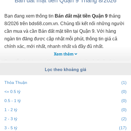
Bán đất mặt tiền Quận 9 Tháng 8/2026
Bạn đang xem thông tin
Bán đất mặt tiền Quận 9
tháng
8/2026 trên bds68.com.vn. Chúng tôi kết nối những người
cần mua và cần Bán đất mặt tiền tại Quận 9. Với hàng
ngàn tin đăng được cập nhật mỗi phút, thông tin giá cả
chính xác, mới nhất, nhanh nhất và đầy đủ nhất.
Xem thêm
Bạn dễ dành lọc tin đăng Bán đất mặt tiền ở Quận 9 theo
Lọc theo khoảng giá
địa điểm, giá, diện tích, dự án, đường phố, số phòng ngủ
và hướng để tìm ra BĐS mong muốn. Ngoài ra với tính
Thỏa Thuận
(1)
năng gợi ý những batdongsan liền kề cùng mức giá giúp
<= 0.5 tỷ
(0)
bạn dễ dàng tìm ra chính chủ của BĐS.
0.5 - 1 tỷ
(0)
Để việc tìm
Bán đất mặt tiền tại Quận 9
nhanh nhất và
1 - 2 tỷ
(0)
phù hợp với nhu cầu, bạn hãy truy cập vào bds68.com.vn.
2 - 3 tỷ
(2)
Nếu bạn có bất động sản muốn bán, bạn có thể
đăng tin
3 - 5 tỷ
(17)
Bán đất mặt tiền miễn phí
trên bds68 để tiếp cận với hàng