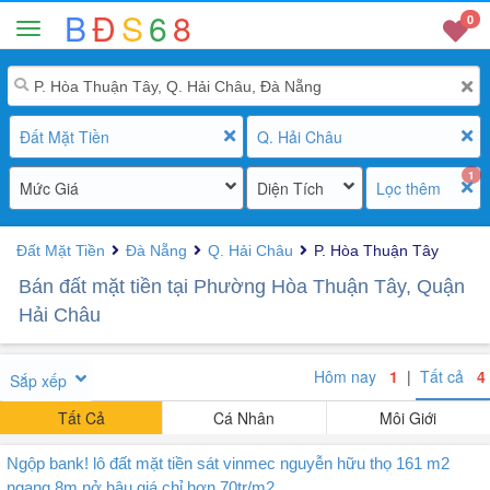
B
Đ
S
6
8
0
Đất Mặt Tiền
Q. Hải Châu
1
Mức Giá
Diện Tích
Lọc thêm
Đất Mặt Tiền
Đà Nẵng
Q. Hải Châu
P. Hòa Thuận Tây
Bán đất mặt tiền tại Phường Hòa Thuận Tây, Quận
Hải Châu
Hôm nay
1
|
Tất cả
4
Sắp xếp
Tất Cả
Cá Nhân
Môi Giới
Ngộp bank! lô đất mặt tiền sát vinmec nguyễn hữu thọ 161 m2
ngang 8m nở hậu giá chỉ hơn 70tr/m2