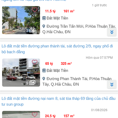
1 giờ trước
11.5 tỷ
161 m²
Đất Mặt Tiền
Đường Trần Tấn Mới, P.Hòa Thuận Tây,
3
Q.Hải Châu, ĐN
Người đăng:
Lê Tuấn Anh
(10 tin đăng)
Lô đất mặt tiền đường phan thành tài, sát đường 2/9, ngay phố đi
Lô đất mặt tiền sát Vinmec - Nguyễn Hữu Thọ 161 m² ngang 8m nở
bộ bạch đằng
hậu giá chỉ hơn 70tr/m².
Hôm qua 07:57PM
MT Trần Tấn Mới vị trí cực đẹp sau lưng Nguyễn Hữu Thọ.
65 tỷ
325 m²
Đường 5,5m ô tô tránh nhau.
Đất Mặt Tiền
DT: 161m².
Ngang: 8m.
Đường Phan Thành Tài, P.Hòa Thuận
Thích hợp xây tòa căn hộ, homestays.
9
Tây, Q.Hải Châu, ĐN
Giá: 11.5 tỷ.
LH: .
Người đăng:
TRẦN TÍN
(90 tin đăng)
Lô đất mặt tiền đường nại nam 8, sát tòa tháp 69 tầng của chủ đầu
Lô đất mặt tiền đường Phan Thành Tài, sát đường 2/9, gần Cầu
tư sun group
Rồng & công viên Apec, ngay phố đi bộ Bạch Đằng.
01/08/2026
24.5 tỷ
157 m²