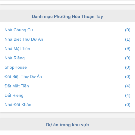
Phường Thanh Bình
(1)
Phường Hải Châu II
(0)
Danh mục Phường Hòa Thuận Tây
Phường Hòa Thuận Đông
(0)
Nhà Chung Cư
(0)
Nhà Biệt Thự Dự Án
(1)
Nhà Mặt Tiền
(9)
Nhà Riêng
(9)
ShopHouse
(0)
Đất Biệt Thự Dự Án
(0)
Đất Mặt Tiền
(4)
Đất Riêng
(4)
Nhà Đất Khác
(0)
Dự án trong khu vực