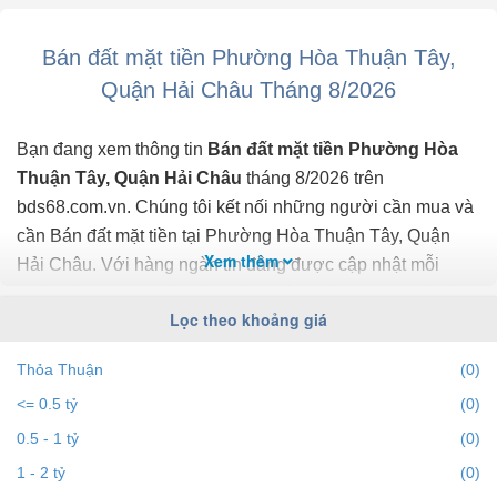
LH Tuyết xem đất
Bán đất mặt tiền Phường Hòa Thuận Tây,
Quận Hải Châu Tháng 8/2026
Bạn đang xem thông tin
Bán đất mặt tiền Phường Hòa
Thuận Tây, Quận Hải Châu
tháng 8/2026 trên
bds68.com.vn. Chúng tôi kết nối những người cần mua và
cần Bán đất mặt tiền tại Phường Hòa Thuận Tây, Quận
Xem thêm
Hải Châu. Với hàng ngàn tin đăng được cập nhật mỗi
phút, thông tin giá cả chính xác, mới nhất, nhanh nhất và
Lọc theo khoảng giá
đầy đủ nhất.
Thỏa Thuận
(0)
Bạn dễ dành lọc tin đăng Bán đất mặt tiền ở Phường Hòa
<= 0.5 tỷ
(0)
Thuận Tây, Quận Hải Châu theo địa điểm, giá, diện tích,
dự án, đường phố, số phòng ngủ và hướng để tìm ra BĐS
0.5 - 1 tỷ
(0)
mong muốn. Ngoài ra với tính năng gợi ý những
1 - 2 tỷ
(0)
batdongsan liền kề cùng mức giá giúp bạn dễ dàng tìm ra