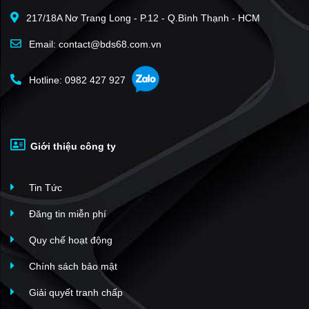
217/18A Nơ Trang Long - P.12 - Q.Bình Thạnh - HCM
The One Tower Đà Nẵng
(3)
Đà Nẵng Plaza
(2)
Email: contact@bds68.com.vn
La Paz Tower
(1)
Hotline: 0982 427 927
Indochina Riverside
(1)
Center Point Đà Nẵng
(1)
Sun Symphony Residence
(119)
Giới thiệu công ty
The Muse
(108)
S-Light Tower
(99)
Tin Tức
Sun Ponte Residence Đà Nẵng
(69)
Capital Square
(66)
Đăng tin miễn phí
Vinhomes Heaven Bay
(62)
Quy chế hoạt động
FPT City Đà Nẵng
(59)
Chính sách bảo mật
The Legend City
(51)
Giải quyết tranh chấp
Nam Cầu Tuyên Sơn-Nam Việt Á
(50)