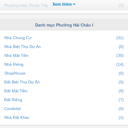
Xem thêm
Phường Hòa Thuận Tây
(3)
Phường Thanh Bình
(1)
Phường Hòa Thuận Đông
(0)
Danh mục Phường Hải Châu I
Phường Hải Châu II
(0)
Nhà Chung Cư
(31)
Phường Nam Dương
(0)
Nhà Biệt Thự Dự Án
(0)
Nhà Mặt Tiền
(30)
Nhà Riêng
(14)
ShopHouse
(0)
Đất Biệt Thự Dự Án
(0)
Đất Mặt Tiền
(9)
Đất Riêng
(7)
Condotel
(0)
Nhà Đất Khác
(1)