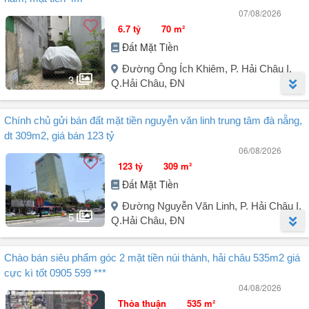
07/08/2026
6.7 tỷ
70 m²
Đất Mặt Tiền
Đường Ông Ích Khiêm, P. Hải Châu I,
3
Q.Hải Châu, ĐN
Người đăng:
Hoàng Thanh Thủy
(14 tin đăng)
Chính chủ gửi bán đất mặt tiền nguyễn văn linh trung tâm đà nẵng,
Đất nền tại Đường Ông Ích Khiêm, Phường Hải Châu, Đà Nẵng -
dt 309m2, giá bán 123 tỷ
Quận Hải Châu, Đà Nẵng cũ với diện tích 70m², giá 6,7 tỷ VND, là cơ
06/08/2026
hội tuyệt vời cho những ai đang tìm kiếm một tài sản đầu tư bền
123 tỷ
309 m²
vững. Đất có hướng cửa chính Nam, phù hợp với phong thủy, giúp
Đất Mặt Tiền
thu hút tài lộc.
Đường Nguyễn Văn Linh, P. Hải Châu I,
- Diện tích: 70m².
5
Q.Hải Châu, ĐN
- Giá: 6,7 tỷ VND.
- Pháp lý: Sổ đỏ đầy đủ.
Người đăng:
Trương Minh Tình
(8 tin đăng)
- Chiều ngang mặt tiền: 4m.
Chào bán siêu phẩm góc 2 mặt tiền núi thành, hải châu 535m2 giá
Chính chủ gửi bán đất mặt tiền Nguyễn Văn Linh trung tâm Đà
- Chiều rộng ngõ trước: 5m.
cực kì tốt 0905 599 ***
Nẵng.
04/08/2026
Điểm ...
Thỏa thuận
535 m²