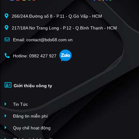
The One Tower Đà Nẵng
(3)
266/24A Đường số 8 - P.11 - Q.Gò Vấp - HCM
Indochina Riverside
(3)
217/18A Nơ Trang Long - P.12 - Q.Bình Thạnh - HCM
Halla Jade Residences
(2)
Căn hộ Quang Nguyễn
(2)
Email: contact@bds68.com.vn
Đà Nẵng Plaza
(1)
Hotline: 0982 427 927
La Paz Tower
(1)
Center Point Đà Nẵng
(1)
Sun Symphony Residence
(127)
Giới thiệu công ty
The Muse
(112)
S-Light Tower
(88)
Tin Tức
Sun Ponte Residence Đà Nẵng
(68)
Capital Square
(67)
Đăng tin miễn phí
Vinhomes Heaven Bay
(62)
Quy chế hoạt động
FPT City Đà Nẵng
(62)