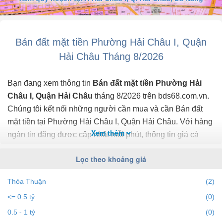
- DT: 79m² - Ngang 4,5m - Lề 5m
- Hướng: Tây Bắc
- Giá: 16 Tỷ Thương Lượng Chính Chủ
- LH: Thắng NCC
Bán đất mặt tiền Phường Hải Châu I, Quận
Hải Châu Tháng 8/2026
Bạn đang xem thông tin
Bán đất mặt tiền Phường Hải
Châu I, Quận Hải Châu
tháng 8/2026 trên bds68.com.vn.
Chúng tôi kết nối những người cần mua và cần Bán đất
mặt tiền tại Phường Hải Châu I, Quận Hải Châu. Với hàng
Xem thêm
ngàn tin đăng được cập nhật mỗi phút, thông tin giá cả
chính xác, mới nhất, nhanh nhất và đầy đủ nhất.
Lọc theo khoảng giá
Bạn dễ dành lọc tin đăng Bán đất mặt tiền ở Phường Hải
Thỏa Thuận
(2)
Châu I, Quận Hải Châu theo địa điểm, giá, diện tích, dự án,
<= 0.5 tỷ
(0)
đường phố, số phòng ngủ và hướng để tìm ra BĐS mong
muốn. Ngoài ra với tính năng gợi ý những batdongsan liền
0.5 - 1 tỷ
(0)