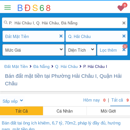
B
Đ
S
6
8
0
Đất Mặt Tiền
Q. Hải Châu
1
Mức Giá
Diện Tích
Lọc thêm
Đất Mặt Tiền
Đà Nẵng
Q. Hải Châu
P. Hải Châu I
Bán đất mặt tiền tại Phường Hải Châu I, Quận Hải
Châu
Hôm nay
0
|
Tất cả
9
Sắp xếp
Tất Cả
Cá Nhân
Môi Giới
Bán đất tại ông ích khiêm, 6,7 tỷ, 70m2, pháp lý đầy đủ, hướng
nam, mặt tiền 4m