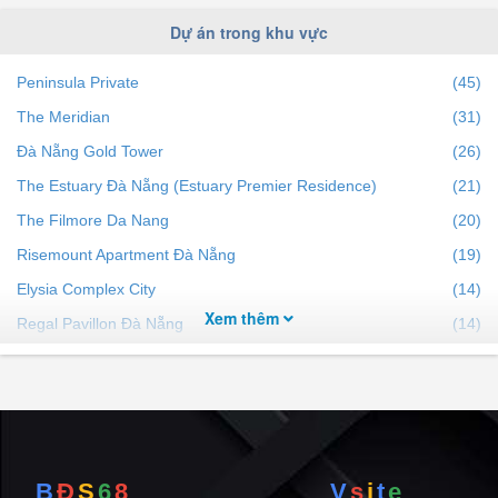
Dự án trong khu vực
Peninsula Private
(45)
The Meridian
(31)
Đà Nẵng Gold Tower
(26)
The Estuary Đà Nẵng (Estuary Premier Residence)
(21)
The Filmore Da Nang
(20)
Risemount Apartment Đà Nẵng
(19)
Elysia Complex City
(14)
Xem thêm
Regal Pavillon Đà Nẵng
(14)
M Landmark Residence
(14)
F.Home
(13)
Sun Solar Residence
(11)
Landmark Tower Đà Nẵng
(4)
B
Đ
S
6
8
V
s
i
t
e
Asia Park Residence
(4)