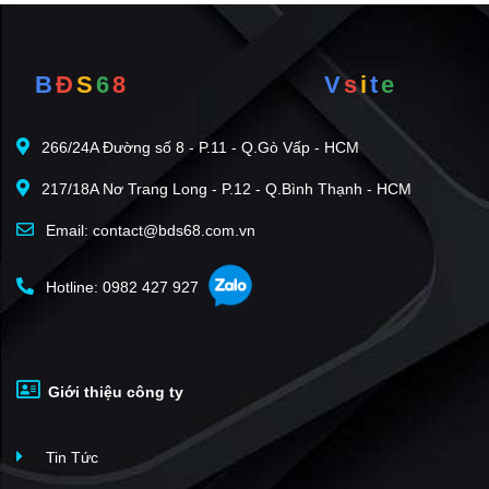
B
Đ
S
6
8
V
s
i
t
e
266/24A Đường số 8 - P.11 - Q.Gò Vấp - HCM
217/18A Nơ Trang Long - P.12 - Q.Bình Thạnh - HCM
Email: contact@bds68.com.vn
Hotline: 0982 427 927
Giới thiệu công ty
Tin Tức