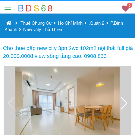
B
Đ
S
6
8
0
Thuê Chung Cư
Hồ Chí Minh
.Quận 2
P.Bình
Khánh
New City Thủ Thiêm
Cho thuê gấp new city 3pn 2wc 102m2 nội thất full giá
20.000.000đ view sông tầng cao. 0908 833