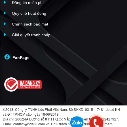
Đăng tin miễn phí
Quy chế hoạt động
Chính sách bảo mật
Giải quyết tranh chấp
FanPage
©2018. Công ty TNHH Lộc Phát Việt Nam. Số ĐKKD: 0315117481 do sở KH
và ĐT TP.HCM cấp ngày 18/06/2018
Địa chỉ: 266/24A Đường số 8 P.11 Q.Gò Vấp HCM. Điện thoại: 0982427927.
Email: contact@bds68.com.vn. Chịu trách nhiệm nội dung: LuongPham