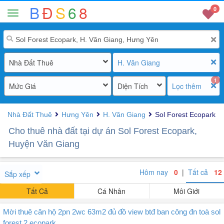
B
Đ
S
6
8
0
Nhà Đất Thuê
H. Văn Giang
1
Mức Giá
Diện Tích
Lọc thêm
Nhà Đất Thuê
Hưng Yên
H. Văn Giang
Sol Forest Ecopark
Cho thuê nhà đất tại dự án Sol Forest Ecopark,
Huyện Văn Giang
Hôm nay
0
|
Tất cả
12
Sắp xếp
Tất Cả
Cá Nhân
Môi Giới
Mời thuê căn hộ 2pn 2wc 63m2 đủ đồ view btđ ban công đn toà sol
forest 2 ecopark