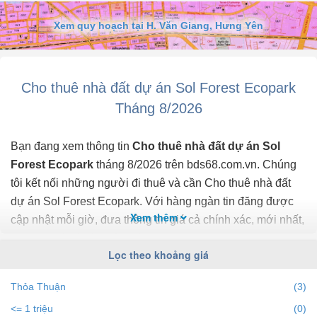
View Biệt Thự Đảo thoáng đẹp, yên tĩnh.
Full nội thất đầy đủ: Điều hòa, tủ lạnh, máy giặt, giường tủ, sofa.
Xem quy hoạch tại H. Văn Giang, Hưng Yên
Nhà sáng, mát, phù hợp hộ gia đình hoặc chuyên gia làm việc tại
khu vực.
Giá thuê: Chỉ 8 triệu/tháng.
Cho thuê nhà đất dự án Sol Forest Ecopark
Tháng 8/2026
Bạn đang xem thông tin
Cho thuê nhà đất dự án Sol
Forest Ecopark
tháng 8/2026 trên bds68.com.vn. Chúng
tôi kết nối những người đi thuê và cần Cho thuê nhà đất
dự án Sol Forest Ecopark. Với hàng ngàn tin đăng được
Xem thêm
cập nhật mỗi giờ, đưa thông tin giá cả chính xác, mới nhất,
nhanh nhất và đầy đủ nhất.
Lọc theo khoảng giá
Bạn dễ dành lọc tin đăng Cho thuê nhà đất ở dự án Sol
Thỏa Thuận
(3)
Forest Ecopark theo địa điểm, giá, diện tích, số phòng ngủ
<= 1 triệu
(0)
và hướng để tìm ra BĐS mong muốn. Ngoài ra với tính