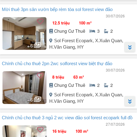
Người đăng:
Mr Bình
(3 tin đăng)
Mời thuê 3pn sân vườn bếp rèm tòa sol forest view đảo
Cho thuê mặt bằng kinh doanh 45m² căn shop tầng 2 (Sol 2) (mặt
30/07/2026
sảnh chính tòa nhà, gần thác nước) tại tòa chung cư Solforest
12.5 triệu
100 m²
Ecopark, Hưng Yên.
Chung Cư Thuê
3
2
Tiện làm: văn phòng công ty, lớp học, spa, cắt tóc gội đầu, các dịch
vụ thiết yếu sinh hoạt khác...
Sol Forest Ecopark, X.Xuân Quan,
6
Ai có nhu cầu liên hệ trực tiếp chính chủ A. Trung .
H.Văn Giang, HY
Người đăng:
Sơn Lâm
(19 tin đăng)
Chính chủ cho thuê 2pn 2wc solforest view biệt thự đảo
Gửi anh chị căn 3 ngủ 2 wc - Tòa Sol Forest
30/07/2026
- Diện tích 100m² - có sân vườn riêng
8 triệu
63 m²
- Đã có bếp, rèm, điều hòa, nóng lạnh, nhà wc
Chung Cư Thuê
2
2
- View Biệt thự Đảo
- Anh chị quan tâm liên hệ E. Lâm (Zalo)
Sol Forest Ecopark, X.Xuân Quan,
6
Thăm quan miễn phí - không mất phí sale - Quỹ căn đa dạng ạ
H.Văn Giang, HY
Trân trọng!
Người đăng:
Sơn Lâm
(19 tin đăng)
Chính chủ cho thuê 3 ngủ 2 wc view đảo sol forest ecopark full đồ
Chính chủ gửi em Lâm cho thuê căn hộ 2PN 2WC
27/07/2026
- View Biệt Thự Đảo, thoáng mát
16 triệu
100 m²
- Full đồ - Vào ở được luôn