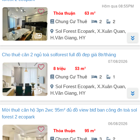
Hôm qua 08:55PM
Thỏa thuận
63 m²
Chung Cư Thuê
2
2
Sol Forest Ecopark, X.Xuân Quan,
7
H.Văn Giang, HY
Người đăng:
Đinh Văn Huấn
(4 tin đăng)
Cho thuê căn 2 ngủ toà solforest full đồ đẹp giá 8tr/tháng
Cho thuê căn hộ 63m² toà Sol forest 2 Ecopark
07/08/2026
8 triệu
53 m²
- Thiết kế 2PN 2WC ban công ĐN view trực diện BTĐ
Chung Cư Thuê
2
1
- Hiện chủ nhà đã setup full đồ đẹp có máy rửa bát
Sol Forest Ecopark, X.Xuân Quan,
7
H.Văn Giang, HY
Giá thuê : ib ạ
Người đăng:
Đặng Văn Sơn
(29 tin đăng)
Mời thuê căn hộ 3pn 2wc 95m² đủ đồ view btđ ban công đn toà sol
Ac quan tâm lh E ạ
Cho thuê căn 2 ngủ Solforest full nội thất đẹp
forest 2 ecopark
06/08/2026
Căn hộ 2 phòng ngủ, thiết kế hiện đại, full đồ đẹp, chỉ cần xách vali
Thỏa thuận
95 m²
vào ở.
Chung Cư Thuê
3
2