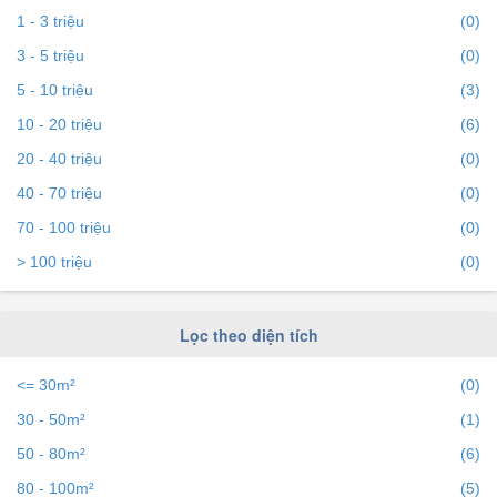
năng gợi ý những batdongsan liền kề cùng mức giá giúp
1 - 3 triệu
(0)
bạn dễ dàng tìm ra chính chủ của BĐS.
3 - 5 triệu
(0)
5 - 10 triệu
(3)
Để việc
Cho thuê nhà đất tại dự án Sol Forest Ecopark
10 - 20 triệu
(6)
nhanh nhất và phù hợp với nhu cầu, bạn hãy truy cập vào
20 - 40 triệu
(0)
bds68.com.vn. Nếu bạn có bất động sản muốn cho thuê,
bạn có thể
40 - 70 triệu
đăng tin Cho thuê nhà đất miễn phí
trên bds68
(0)
để tiếp cận với hàng ngàn người mỗi ngày.
70 - 100 triệu
(0)
> 100 triệu
(0)
Lọc theo diện tích
<= 30m²
(0)
30 - 50m²
(1)
50 - 80m²
(6)
80 - 100m²
(5)