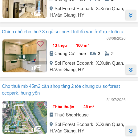
Không gian sống xanh, tiện ích đẳng cấp tại Ecopark.
Giá thuê chỉ 8 triệu/tháng.
Sol Forest Ecopark, X.Xuân Quan,
5
H.Văn Giang, HY
Người đăng:
Đinh Văn Huấn
(4 tin đăng)
Chính chủ cho thuê 3 ngủ solforest full đồ vào ở được luôn ạ
Cho thuê căn hộ 95m² toà Sol Forest 2 Ecopark
03/08/2026
13 triệu
100 m²
- Thiết kế 3PN 2WC ban công ĐN view trực diện BTĐ
Chung Cư Thuê
3
2
- Hiện chủ nhà đã setup full đồ đẹp
Sol Forest Ecopark, X.Xuân Quan,
8
H.Văn Giang, HY
Giá thuê : ib ạ
Người đăng:
Sơn Lâm
(19 tin đăng)
Cho thuê mb 45m2 căn shop tầng 2 tòa chung cư solforest
Ac quan tâm lh E ạ
Chính chủ gửi em Lâm cho thuê căn hộ 3PN-2WC
ecopark, hưng yên
- Diện tích 100m - có sân vườn
31/07/2026
- Full đồ mới, đẹp
Thỏa thuận
45 m²
- Giá thuê 13 triệu / tháng
Thuê ShopHouse
- Đầy đủ siêu thị, chỗ đỗ xe oto, bể bơi ....
Anh chị quan tâm liên hệ em Sơn Lâm ( Zalo)
Sol Forest Ecopark, X.Xuân Quan,
Trân trọng!
3
H.Văn Giang, HY