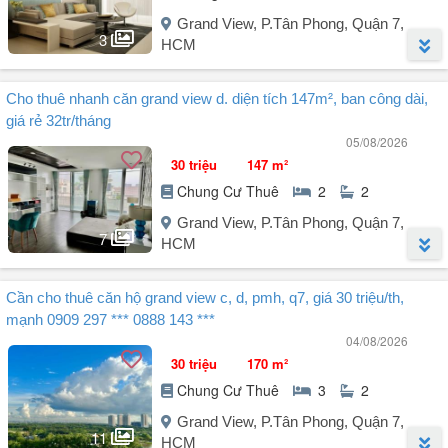
Grand View, P.Tân Phong, Quận 7,
3
HCM
Người đăng:
Phượng Trần
(11 tin đăng)
Cho thuê nhanh căn grand view d. diện tích 147m², ban công dài,
Vị trí đắc địa:
giá rẻ 32tr/tháng
Ngay trường SSIS, trường Định Thiện Lý, môi trường sống trong
05/08/2026
lành, tĩnh. Gần Hồ Bán Nguyệt, Crescent Mall, hệ thống trường
30 triệu
147 m²
Quốc tế. An ninh 24/7.
Chung Cư Thuê
2
2
Diện tích: 118m 3PN 2WC, phòng khách rộng, bếp mở hiện đại.
Thiết kế tối ưu, rộng rãi, thoáng mát, đầy đủ nội thất chỉ cần xách
Grand View, P.Tân Phong, Quận 7,
vali vào ở.
7
HCM
Giá: thỏa thuận
Liên hệ ngay: Ms Phượng để xem nhà thực tế & chốt deal nổi bật!
Người đăng:
LA PARTENZA
(2 tin đăng)
Cần cho thuê căn hộ grand view c, d, pmh, q7, giá 30 triệu/th,
Chủ nhà cần cho thuê nhanh căn Grand View D - Phú Mỹ Hưng
mạnh 0909 297 *** 0888 143 ***
DT: 147m 2PN 2WC đầy đủ nội thất như hình ảnh
04/08/2026
Thiết kế 2PN 2WC
30 triệu
170 m²
Giá tốt chỉ 32tr/tháng
Chung Cư Thuê
3
2
LH Em Tuấn
Grand View, P.Tân Phong, Quận 7,
11
HCM