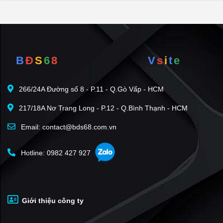
Sunrise City View
(43)
Scenic Valley 1
(43)
Riverside Residence
(33)
Q7 Saigon Riverside
(33)
B
Đ
S
6
8
V
s
i
t
e
Happy Residence
(32)
The Antonia
(32)
266/24A Đường số 8 - P.11 - Q.Gò Vấp - HCM
Sunshine Diamond River
(31)
217/18A Nơ Trang Long - P.12 - Q.Bình Thạnh - HCM
M-One Nam Sài Gòn
(28)
Sky 89
(28)
Email: contact@bds68.com.vn
Eco Green Sài Gòn
(28)
Hotline: 0982 427 927
Green Valley
(28)
Riverpark Residence
(26)
Sky Garden 3
(26)
Giới thiệu công ty
Q7 Boulevard
(26)
Happy Valley
(25)