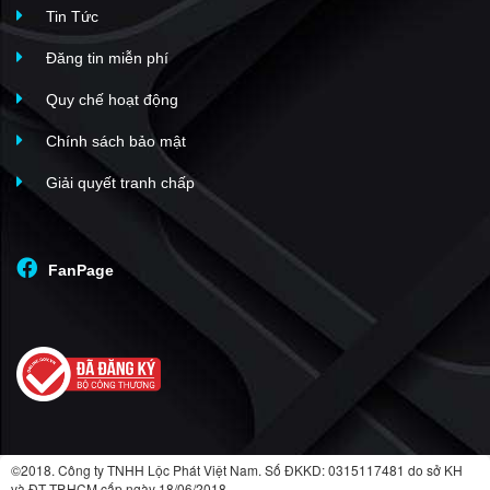
Tin Tức
The Panorama
(22)
River Panorama
(21)
Đăng tin miễn phí
Luxcity
(20)
Quy chế hoạt động
Cardinal Court
(20)
Chính sách bảo mật
Belleza Apartment
(20)
Giải quyết tranh chấp
Riviera Point
(19)
The Aurora Phú Mỹ Hưng
(18)
Golden King
(17)
FanPage
Hưng Thái 1 & 2
(16)
Cosmo City
(15)
Jamona City
(15)
LuxGarden
(14)
Grand View
(14)
The Ascentia
(14)
©2018. Công ty TNHH Lộc Phát Việt Nam. Số ĐKKD: 0315117481 do sở KH
và ĐT TP.HCM cấp ngày 18/06/2018