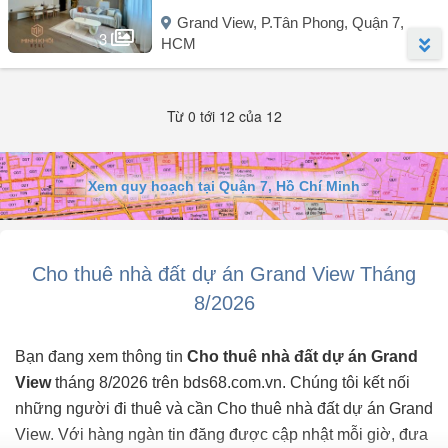
Grand View, P.Tân Phong, Quận 7,
Vị trí: Lầu 15, căn góc.
3
HCM
View: Sông thoáng mát, đẹp.
Người đăng:
Dương Thị Hà
(10 tin đăng)
Từ 0 tới 12 của 12
Vị trí đắc địa:
Giá thuê: 24 triệu/tháng.
Ngay trường SSIS, trường Định Thiện Lý, môi trường sống trong
lành, tĩnh. Gần Hồ Bán Nguyệt, Crescent Mall, hệ thống trường
Liên hệ: (Em Hoa) để xem nhà và nhận thêm thông tin chi tiết.
Quốc tế. An ninh 24/7.
Xem quy hoạch tại Quận 7, Hồ Chí Minh
Diện tích: 118m², 3PN, 2WC, phòng khách rộng, bếp mở hiện đại.
Thiết kế tối ưu, rộng rãi, thoáng mát.
Hướng nhà Tây Nam - Đông Bắc nhìn view biệt thự.
Nội thất mới chỉ cần xách vali vào ở.
Cho thuê nhà đất dự án Grand View Tháng
Giá: 25tr / 1 tháng.
Liên hệ ngay: (Ms Hà) để ...
8/2026
Bạn đang xem thông tin
Cho thuê nhà đất dự án Grand
View
tháng 8/2026 trên bds68.com.vn. Chúng tôi kết nối
những người đi thuê và cần Cho thuê nhà đất dự án Grand
View. Với hàng ngàn tin đăng được cập nhật mỗi giờ, đưa