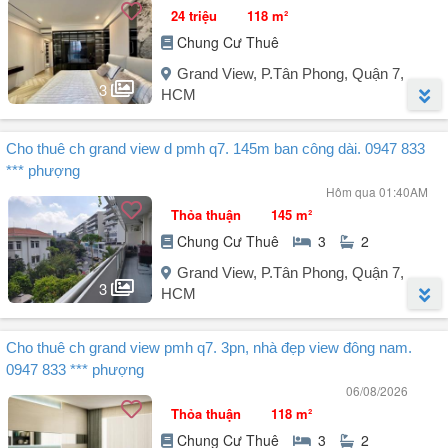
24 triệu
118 m²
Chung Cư Thuê
Grand View, P.Tân Phong, Quận 7,
3
HCM
Người đăng:
Trịnh Công Sơn
(11 tin đăng)
Cho thuê ch grand view d pmh q7. 145m ban công dài. 0947 833
Cần cho thuê căn hộ Grand View A, PMH, Q7.
*** phượng
Diện tích: 118m², 3 phòng ngủ, 2 nhà vệ sinh.
Hôm qua 01:40AM
- View thoáng mát nhìn Quận 1, lầu cao, ban công rộng.
Thỏa thuận
145 m²
- Có ban công.
Chung Cư Thuê
3
2
- Nhà nội thất đầy đủ, sạch sẽ thoáng mát.
Giá cho thuê 24 triệu/tháng.
Grand View, P.Tân Phong, Quận 7,
Anh chị đi xem nhà vui lòng liên hệ: .
3
HCM
Người đăng:
Phượng Trần
(11 tin đăng)
Cho thuê ch grand view pmh q7. 3pn, nhà đẹp view đông nam.
Cho thuê CH Grand View D đường Nguyễn Đức Cảnh Phú Mỹ Hưng
0947 833 *** phượng
Q7
06/08/2026
- DT 145m, ban công dài, thiết kế 3pn, 2wc, full nội thất
Thỏa thuận
118 m²
- Giá thuê: 38tr
Chung Cư Thuê
3
2
LH: Phượng xem nhà