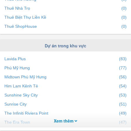
Thuê Nhà Trọ
(0)
Thuê Biệt Thự Liền Kề
(0)
Thuê ShopHouse
(0)
Dự án trong khu vực
Lavida Plus
(83)
Phú Mỹ Hưng
(77)
Midtown Phú Mỹ Hưng
(56)
Him Lam Kênh Tẻ
(54)
Sunshine Sky City
(53)
Sunrise City
(51)
The Infiniti Riviera Point
(49)
Xem thêm
The Era Town
(47)