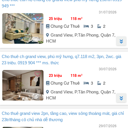
Cần cho thuê căn hộ Grandview, miêu tả:
949 ***
- Diện tích 146 m².
31/07/2026
- Bố trí 3PN 2WC.
25 triệu
118 m²
- Tầng trung nhìn nội khu.
Chung Cư Thuê
3
2
- Nhà nội thất đầy đủ vô ở luôn.
- Giá thuê 38 triệu/tháng.
Grand View, P.Tân Phong, Quận 7,
LH xem nhà: Em Lãm.
4
HCM
Người đăng:
Nguyễn Thị Bích Hường
(4 tin đăng)
Cho thuê ch grand view, phú mỹ hưng, q7.118 m2, 3pn, 2wc. giá
Cần cho thuê căn hộ Grandview, miêu tả:
23 triệu. 0919 904 *** ms. thức
- Diện tích 118m².
30/07/2026
- Bố trí 3pn 2wc.
23 triệu
118 m²
- Tầng trung nhìn nội khu.
Chung Cư Thuê
3
2
- Nhà nội thất đầy đủ vô ở luôn.
- Giá thuê 25tr/tháng.
Grand View, P.Tân Phong, Quận 7,
LH xem nhà: Ms. Hường.
3
HCM
Trân trọng!
Người đăng:
Thức Nguyễn
(4 tin đăng)
Cho thuê grand view 2pn, tầng cao, view sông thoáng mát, giá chỉ
Cho thuê căn hộ Grand View Phú Mỹ Hưng, Quận 7
23tr/tháng cô chủ nhà dễ thương
29/07/2026