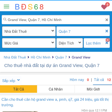
B
Đ
S
6
8
0
Nhà Đất Thuê
Quận 7
1
Mức Giá
Diện Tích
Lọc thêm
Nhà Đất Thuê
Hồ Chí Minh
Quận 7
Grand View
Cho thuê nhà đất tại dự án Grand View, Quận 7
Hôm nay
0
|
Tất cả
12
Sắp xếp
Tất Cả
Cá Nhân
Môi Giới
Cần cho thuê căn hộ grand view a, pmh, q7, giá 24 triệu, giá tốt thị
trường.
Hôm qua 12:11PM