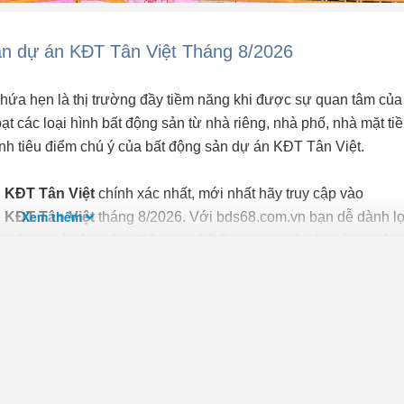
n dự án KĐT Tân Việt Tháng 8/2026
hứa hẹn là thị trường đầy tiềm năng khi được sự quan tâm của
t các loại hình bất động sản từ nhà riêng, nhà phố, nhà mặt tiề
hành tiêu điểm chú ý của bất động sản dự án KĐT Tân Việt.
n KĐT Tân Việt
chính xác nhất, mới nhất hãy truy cập vào
Xem thêm
n KĐT Tân Việt
tháng 8/2026. Với bds68.com.vn bạn dễ dành l
số phòng ngủ và hướng để tìm ra BĐS mong muốn. Ngoài ra với t
á giúp bạn dễ dàng tìm ra chính chủ của BĐS.
n dễ dàng, thuận tiện và an toàn hơn, người mua cần chú ý cá
 những bđs có đầy đủ giấy tờ, tránh mua nhà qua giấy tay và 