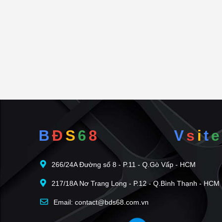
B
Đ
S
6
8
V
s
i
t
e
266/24A Đường số 8 - P.11 - Q.Gò Vấp - HCM
217/18A Nơ Trang Long - P.12 - Q.Bình Thạnh - HCM
Email: contact@bds68.com.vn