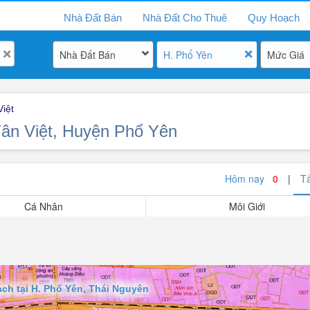
Nhà Đất Bán
Nhà Đất Cho Thuê
Quy Hoạch
Nhà Đất Bán
H. Phổ Yên
Mức Giá
iệt
Tân Việt, Huyện Phổ Yên
Hôm nay
0
|
T
Cá Nhân
Môi Giới
ch tại H. Phổ Yên, Thái Nguyên