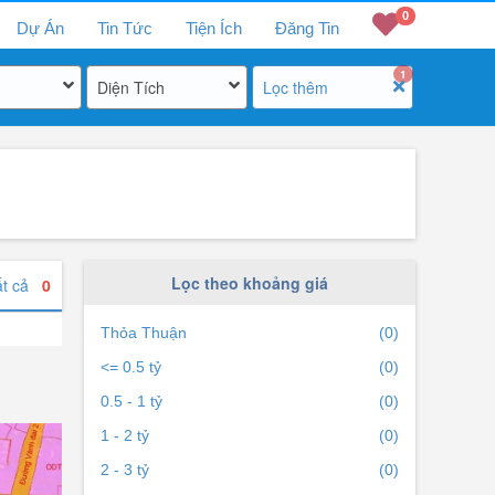
0
Dự Án
Tin Tức
Tiện Ích
Đăng Tin
1
Diện Tích
Lọc thêm
Lọc theo khoảng giá
ất cả
0
Thỏa Thuận
(0)
<= 0.5 tỷ
(0)
0.5 - 1 tỷ
(0)
1 - 2 tỷ
(0)
2 - 3 tỷ
(0)