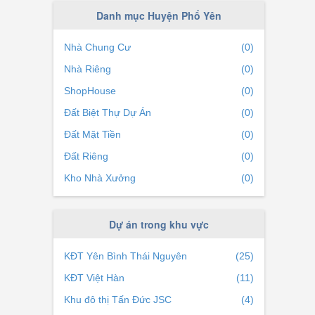
Xã Đông Cao
(0)
Danh mục Huyện Phổ Yên
Xã Tân Phú
(0)
Nhà Chung Cư
(0)
Xã Trung Thành
(0)
Nhà Riêng
(0)
Xã Minh Đức
(0)
ShopHouse
(0)
Đất Biệt Thự Dự Án
(0)
Đất Mặt Tiền
(0)
Đất Riêng
(0)
Kho Nhà Xưởng
(0)
Dự án trong khu vực
KĐT Yên Bình Thái Nguyên
(25)
KĐT Việt Hàn
(11)
Khu đô thị Tấn Đức JSC
(4)