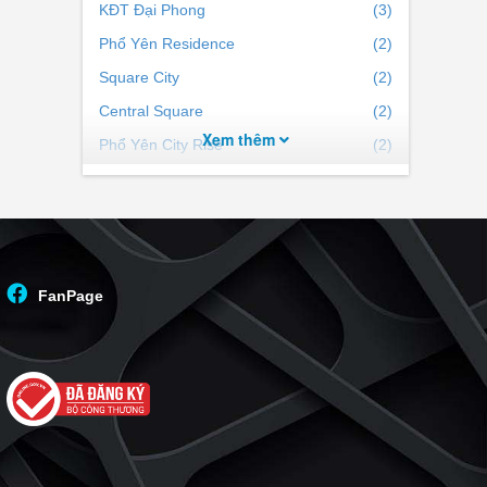
KĐT Đại Phong
(3)
Phổ Yên Residence
(2)
Square City
(2)
Central Square
(2)
Xem thêm
Phổ Yên City Rise
(2)
Tấn Đức Central Park
(1)
Khu đô thị Phú Đại Cát
(1)
Tân Phú City
(1)
KĐT Peace Village
(1)
FanPage
Vạn Xuân Heritage
(1)
Khu dân cư Lê Hồng Phong
(1)
KDC Tân Tiến
(1)
KĐT Tân Việt
(1)
Tecco Elite City
(67)
BV Diamond Hill Thái Nguyên
(8)