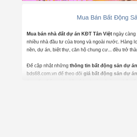
Mua Bán Bất Động Sả
Mua bán nhà đất dự án KĐT Tân Việt
ngày càng 
nhiều nhà đầu tư của trong và ngoài nước. Hàng loạ
nền, dự án, biệt thự, căn hộ chung cư... đều trở t
Để cập nhật những
thông tin bất động sản dự á
bds68.com.vn để theo dõi
giá bất động sản dự á
theo địa điểm, giá, diện tích, dự án, đường phố, 
năng gợi ý những
batdongsan
liền kề cùng mức gi
Việc
mua bán nhà đất dự án KĐT Tân Việt
trở nê
sau đây:
✅ Vấn đề pháp lý tại dự án KĐT Tân Việt: Nên mua