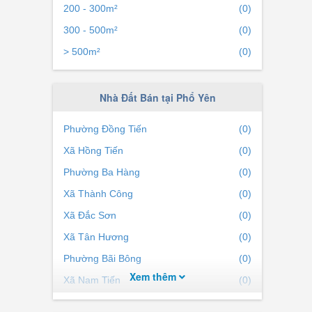
200 - 300m²
(0)
 mua
300 - 500m²
(0)
ng ở
> 500m²
(0)
 trong
như:
Nhà Đất Bán tại Phổ Yên
g góp
Phường Đồng Tiến
(0)
i đó
Xã Hồng Tiến
(0)
à dân
Phường Ba Hàng
(0)
Xã Thành Công
(0)
 Tân
Xã Đắc Sơn
(0)
Xã Tân Hương
(0)
Phường Bãi Bông
(0)
để dễ
Xem thêm
Xã Nam Tiến
(0)
Xã Tiên Phong
(0)