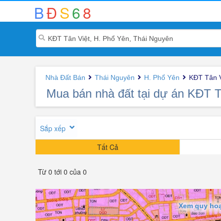
B
Đ
S
6
8
Nhà Đất Bán
Thái Nguyên
H. Phổ Yên
KĐT Tân V
Mua bán nhà đất tại dự án KĐT 
Sắp xếp
Tất Cả
Từ 0 tới 0 của 0
Xem quy hoạ