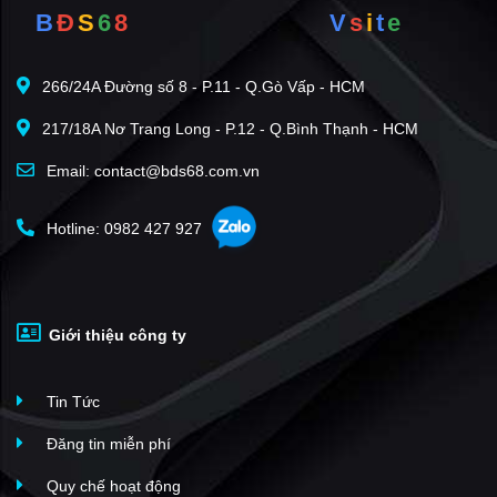
B
Đ
S
6
8
V
s
i
t
e
Castia Palm Quảng Nam
(3)
Coco River Garden
(2)
266/24A Đường số 8 - P.11 - Q.Gò Vấp - HCM
The Mansion Hội An
(2)
217/18A Nơ Trang Long - P.12 - Q.Bình Thạnh - HCM
Phố Chợ Điện Ngọc
(2)
Coco Center House
(1)
Email: contact@bds68.com.vn
Khu đô thị Dương Ngọc
(1)
Hotline: 0982 427 927
Điện Nam Trung
(1)
La Queenara
(1)
KĐT An Phú Quý
(1)
Giới thiệu công ty
Epic Town Điện Thắng
(1)
Khu đô thị TTHC Điện Thắng Trung
(1)
Tin Tức
Khu phố chợ Điện Nam Bắc
(1)
Sun Gate City
(1)
Đăng tin miễn phí
The Residences at Arbora, a Luxury Collection Reso
(1)
Quy chế hoạt động