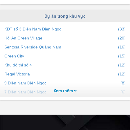
50m²
Mua bán nhà đất dự án Thái Dương 2 diện tích trên
Dự án trong khu vực
60m²
Mua bán nhà đất dự án Thái Dương 2 diện tích trên
KĐT số 3 Điện Nam Điện Ngọc
(33)
80m²
Hội An Green Village
(20)
Mua bán nhà đất dự án Thái Dương 2 diện tích trên
Sentosa Riverside Quảng Nam
(16)
100m²
Green City
(15)
Khu đô thị số 4
(12)
Regal Victoria
(12)
9 Điện Nam Điện Ngọc
(8)
Xem thêm
7 Điện Nam Điện Ngọc
(6)
Ngọc Dương Riverside
(5)
Ngân Câu Ngân Giang
(5)
Regal One World Regency
(4)
KĐT Số 1A
(3)