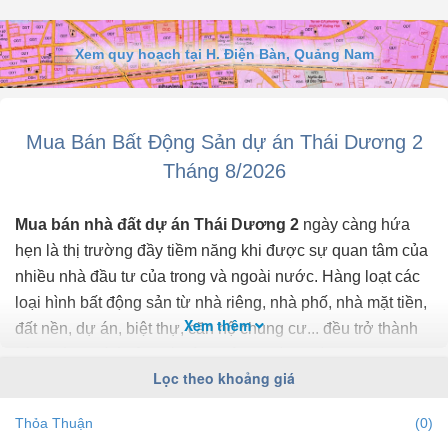
Xem quy hoạch tại H. Điện Bàn, Quảng Nam
Mua Bán Bất Động Sản dự án Thái Dương 2
Tháng 8/2026
Mua bán nhà đất dự án Thái Dương 2
ngày càng hứa
hẹn là thị trường đầy tiềm năng khi được sự quan tâm của
nhiều nhà đầu tư của trong và ngoài nước. Hàng loạt các
loại hình bất động sản từ nhà riêng, nhà phố, nhà mặt tiền,
Xem thêm
đất nền, dự án, biệt thự, căn hộ chung cư... đều trở thành
tiêu điểm chú ý của bất động sản dự án Thái Dương 2.
Lọc theo khoảng giá
Để cập nhật những
thông tin bất động sản dự án Thái
Thỏa Thuận
(0)
Dương 2
chính xác nhất, mới nhất hãy truy cập vào