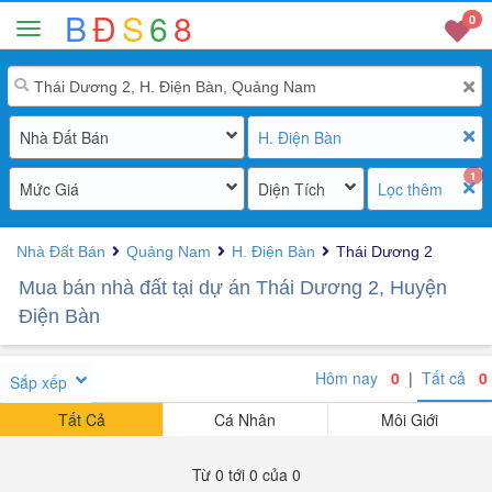
B
Đ
S
6
8
0
Nhà Đất Bán
H. Điện Bàn
1
Mức Giá
Diện Tích
Lọc thêm
Nhà Đất Bán
Quảng Nam
H. Điện Bàn
Thái Dương 2
Mua bán nhà đất tại dự án Thái Dương 2, Huyện
Điện Bàn
Hôm nay
0
|
Tất cả
0
Sắp xếp
Tất Cả
Cá Nhân
Môi Giới
Từ 0 tới 0 của 0