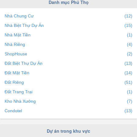
Huyện Lâm Thao
(3)
Danh mục Phú Thọ
miễn phí mua bán nhà đất
trên bds68 để dễ dàng tiếp cận
Huyện Đoan Hùng
(2)
với hàng triệu người đang có nhu cầu.
Nhà Chung Cư
(12)
Huyện Thanh Ba
(1)
Nhà Biệt Thự Dự Án
(15)
Tham khảo ngay những tin mua bán nhà đất Phú Thọ
Nhà Mặt Tiền
(1)
được quan tâm nhiều nhất hiện nay:
Nhà Riêng
(4)
Mua bán nhà đất Phú Thọ dưới 1 tỷ
ShopHouse
(2)
Mua bán nhà đất Phú Thọ dưới 2 tỷ
Đất Biệt Thự Dự Án
Mua bán nhà đất Phú Thọ dưới 3 tỷ
(13)
Mua bán nhà đất Phú Thọ dưới 5 tỷ
Đất Mặt Tiền
(14)
Mua bán nhà đất Phú Thọ diện tích trên 50m²
Đất Riêng
(51)
Mua bán nhà đất Phú Thọ diện tích trên 60m²
Đất Trang Trại
(1)
Mua bán nhà đất Phú Thọ diện tích trên 80m²
Kho Nhà Xưởng
(7)
Mua bán nhà đất Phú Thọ diện tích trên 100m²
Condotel
(13)
Dự án trong khu vực