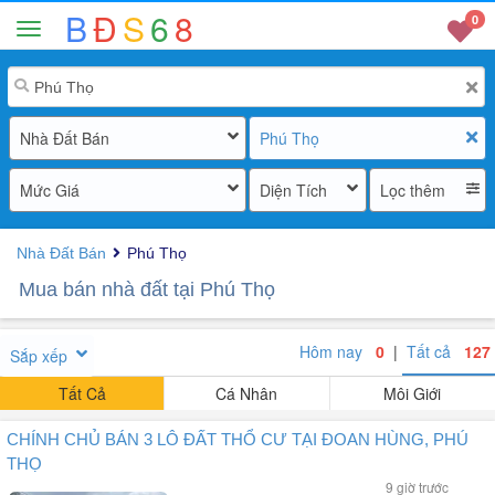
B
Đ
S
6
8
0
Nhà Đất Bán
Phú Thọ
Mức Giá
Diện Tích
Lọc thêm
Nhà Đất Bán
Phú Thọ
Mua bán nhà đất tại Phú Thọ
Hôm nay
0
|
Tất cả
127
Sắp xếp
Tất Cả
Cá Nhân
Môi Giới
CHÍNH CHỦ BÁN 3 LÔ ĐẤT THỔ CƯ TẠI ĐOAN HÙNG, PHÚ
THỌ
9 giờ trước