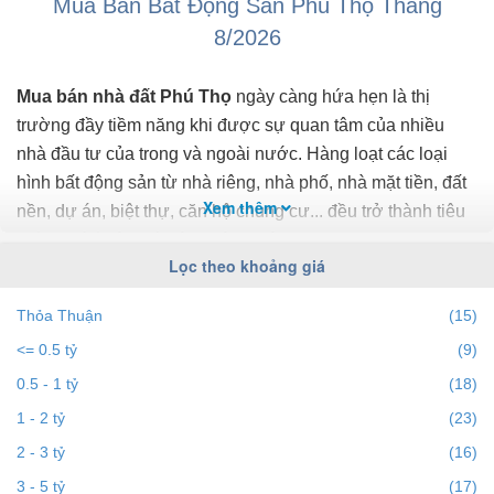
Mua Bán Bất Động Sản Phú Thọ Tháng
8/2026
Mua bán nhà đất Phú Thọ
ngày càng hứa hẹn là thị
trường đầy tiềm năng khi được sự quan tâm của nhiều
nhà đầu tư của trong và ngoài nước. Hàng loạt các loại
hình bất động sản từ nhà riêng, nhà phố, nhà mặt tiền, đất
Xem thêm
nền, dự án, biệt thự, căn hộ chung cư... đều trở thành tiêu
điểm chú ý của bất động sản Phú Thọ.
Lọc theo khoảng giá
Để cập nhật những
thông tin bất động sản Phú Thọ
Thỏa Thuận
(15)
chính xác nhất, mới nhất hãy truy cập vào bds68.com.vn
<= 0.5 tỷ
(9)
để theo dõi
giá bất động sản Phú Thọ
tháng 8/2026. Với
bds68.com.vn bạn dễ dành lọc theo địa điểm, giá, diện
0.5 - 1 tỷ
(18)
tích, dự án, đường phố, số phòng ngủ và hướng để tìm ra
1 - 2 tỷ
(23)
BĐS mong muốn. Ngoài ra với tính năng gợi ý những
2 - 3 tỷ
(16)
batdongsan
liền kề cùng mức giá giúp bạn dễ dàng tìm ra
3 - 5 tỷ
(17)