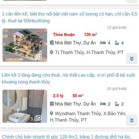
khu dân cư trung tâm xã Yến Mao ...
Người đăng:
Vương
(1 tin đăng)
1 căn liền kề, biệt thự nổi bật việt nam số lượng có hạn. chỉ cần 4,5
Bán nhà vườn rộng gần trường học xã Giáp Lai, Phú Thọ.
tỷ. thuê lại 50triệu/tháng
Chính chủ cần bán nhà vườn tại Tổ 8, xã Giáp Lai, tỉnh Phú Thọ, vị
12 giờ trước
trí đẹp, đường đi thuận tiện, phù hợp để ở, nghỉ dưỡng hoặc đầu tư
Thỏa thuận
120 m²
lâu dài.
Nhà Biệt Thự, Dự Án
4
4
Thông tin bất động sản:
Diện tích: Khoảng 700m².
Tt.Thanh Thủy, H.Thanh Thủy, PT
Nhà vườn rộng rãi, nhiều không gian xanh.
6
Cách trục đường chính chưa đến 100m, giao thông thuận tiện.
Gần Trường Tiểu học Giáp Lai và Trường THCS Giáp ...
Người đăng:
Trịnh Xuân Cương
(3 tin đăng)
Liền kề 3 tầng đang cho thuê, nội thất cao cấp, vị trí phố đi bộ suối
Diện tích đất ~ 120m².
khoáng nóng thanh thủy
Căn shop xây dựng 92m2x 4 tầng.
20 giờ trước
Shop có 4PN, 4 WC, 2 phòng khách, 1 bể bơi, 1 bể ngâm, 1 phòng
2.5 tỷ
55 m²
sauna và được bàn giao full nội thất.
Nhà Biệt Thự, Dự Án
2
2
CĐT thuê lại từ 50tr /tháng.
Lợi nhuận dòng tiền ~ 8%/ năm.
Wyndham Thanh Thủy, X.Bảo Yên,
Miễn phí 05 năm phí dịch vụ.
5
H.Thanh Thủy, PT
Tặng vé vip khoáng nóng trọn đời.
Vay ưu đãi 50% lãi suất 0% trong 12 tháng.
Người đăng:
LENGOCQUYEN
(1 tin đăng)
LH Mr Cương .
Chính chủ bán nhanh lô góc 128.4m2, băng 1 đường dh5 hà lộc,