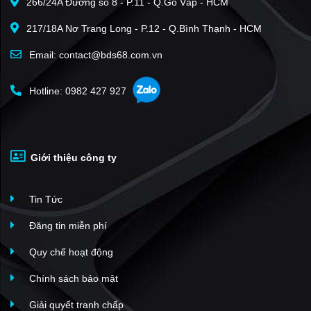
266/24A Đường số 8 - P.11 - Q.Gò Vấp - HCM
Minh Phương
(1)
217/18A Nơ Trang Long - P.12 - Q.Bình Thạnh - HCM
Yên Lập Riverside
(1)
Hòa Phong
(1)
Email: contact@bds68.com.vn
Hotline: 0982 427 927
Giới thiệu công ty
Tin Tức
Đăng tin miễn phí
Quy chế hoạt động
Chính sách bảo mật
Giải quyết tranh chấp