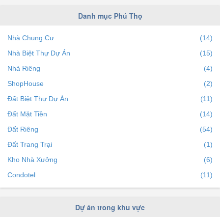
Huyện Lâm Thao
(0)
Danh mục Phú Thọ
Huyện Đoan Hùng
(0)
Nhà Chung Cư
(14)
Huyện Thanh Ba
(0)
Nhà Biệt Thự Dự Án
(15)
Nhà Riêng
(4)
ShopHouse
(2)
Đất Biệt Thự Dự Án
(11)
Đất Mặt Tiền
(14)
Đất Riêng
(54)
Đất Trang Trại
(1)
Kho Nhà Xưởng
(6)
Condotel
(11)
Dự án trong khu vực