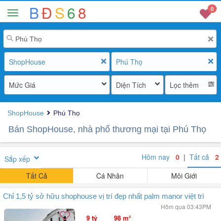
B
Đ
S
6
8
0
ShopHouse
Phú Thọ
Mức Giá
Diện Tích
Lọc thêm
ShopHouse
Phú Thọ
Bán ShopHouse, nhà phố thương mại tại Phú Thọ
Hôm nay
0
|
Tất cả
2
Sắp xếp
Tất Cả
Cá Nhân
Môi Giới
Chỉ 1,5 tỷ sở hữu shophouse vị trí đẹp nhất palm manor việt trì
Hôm qua 03:43PM
9 tỷ
98 m²