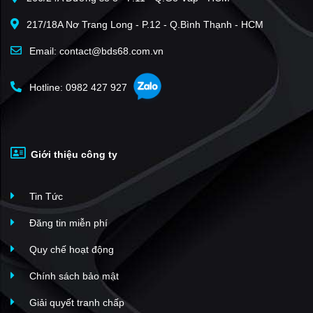
Minh Phương
(1)
217/18A Nơ Trang Long - P.12 - Q.Bình Thạnh - HCM
Yên Lập Riverside
(1)
Hòa Phong
(1)
Email: contact@bds68.com.vn
Hotline: 0982 427 927
Giới thiệu công ty
Tin Tức
Đăng tin miễn phí
Quy chế hoạt động
Chính sách bảo mật
Giải quyết tranh chấp