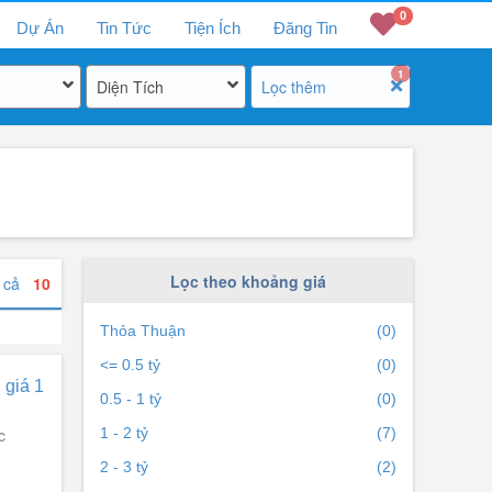
0
Dự Án
Tin Tức
Tiện Ích
Đăng Tin
1
Diện Tích
Lọc thêm
Lọc theo khoảng giá
t cả
10
Thỏa Thuận
(0)
<= 0.5 tỷ
(0)
 giá 1
0.5 - 1 tỷ
(0)
c
1 - 2 tỷ
(7)
2 - 3 tỷ
(2)