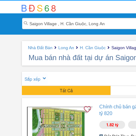
B
Đ
S
6
8
Nhà Đất Bán
Long An
H. Cần Giuộc
Saigon Villa
Mua bán nhà đất tại dự án Saigo
Sắp xếp
Tất Cả
Chính chủ bán gấ
tỷ 820
1.82 tỷ