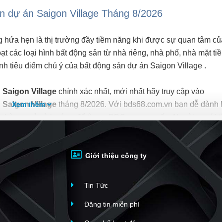
 dự án Saigon Village Tháng 8/2026
 hứa hẹn là thị trường đầy tiềm năng khi được sự quan tâm củ
t các loại hình bất động sản từ nhà riêng, nhà phố, nhà mặt tiề
ành tiêu điểm chú ý của bất động sản dự án Saigon Village .
n Saigon Village
chính xác nhất, mới nhất hãy truy cập vào
Xem thêm
 Saigon Village
tháng 8/2026. Với bds68.com.vn bạn dễ dành 
số phòng ngủ và hướng để tìm ra BĐS mong muốn. Ngoài ra với t
á giúp bạn dễ dàng tìm ra chính chủ của BĐS.
nên dễ dàng, thuận tiện và an toàn hơn, người mua cần chú ý c
Giới thiệu công ty
Tin Tức
ua những bđs có đầy đủ giấy tờ, tránh mua nhà qua giấy tay và
Đăng tin miễn phí
iệc này có thể mất thời gian nhưng nhất định phải làm, để trán