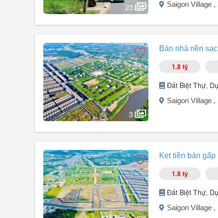
Saigon Village 
Kết nối nhanh đến Nhà Bè và các quận trung tâm TP.HC
23
Liền kề KCN Long Hậu, Cảng Hiệp Phước khu vực phát tr
Tiện ích đầy đủ: Chợ, siêu thị, ...
Người đăng:
Huỳnh Đăng Thức
(4 tin đăng)
- Công ty chúng tôi hiện chuyên nhận ký gửi sang nhượn
Bán nhà nền sạch
dựng nhà, báo giá xây dựng, tặng thiết kế nhà.
Có hàng giá tốt cho khách mua Zalo, Viber.
1.8 tỷ
- Công ty có văn phòng đại diện tại dự án nên có khách 
án 24/24. Quý khách tới dự án gọi Thức nghen.
Đất Biệt Thự, D
+ Thuận ...
Saigon Village 
3
Người đăng:
Cậu Ấm
(2 tin đăng)
Giá tốt đầu tư dự án Saigon Village
Kẹt tiền bán gấp 
- Nền sạch đẹp
- 80m2
1.8 tỷ
Đặc biệt chỉ còn 1 nền AC nhanh tay
Đất Biệt Thự, D
Saigon Village 