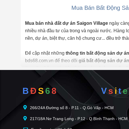
Mua Bán Bất Động Sản
Mua bán nhà đất dự án Saigon Village
ngày càng
nhiều nhà đầu tư của trong và ngoài nước. Hàng loạ
nền, dự án, biệt thự, căn hộ chung cư... đều trở th
Để cập nhật những
thông tin bất động sản dự á
bds68.com.vn để theo dõi
giá bất động sản dự án
theo địa điểm, giá, diện tích, dự án, đường phố, 
năng gợi ý những
batdongsan
liền kề cùng mức gi
B
Đ
S
6
8
V
s
i
t
e
Việc
mua bán nhà đất dự án Saigon Village
trở 
điểm sau đây:
266/24A Đường số 8 - P.11 - Q.Gò Vấp - HCM
✅ Vấn đề pháp lý tại dự án Saigon Village : Nên m
217/18A Nơ Trang Long - P.12 - Q.Bình Thạnh - HCM
lưu ý vấn đề tranh chấp và nợ thế chấp của BĐS.
✅ Thông tin quy hoạch tại dự án Saigon Village : V