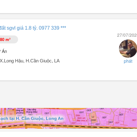
ất sgvl giá 1.8 tỷ. 0977 339 ***
27/07/202
80 m²
ự Án
phát
, X.Long Hậu, H.Cần Giuộc, LA
ạch tại H. Cần Giuộc, Long An