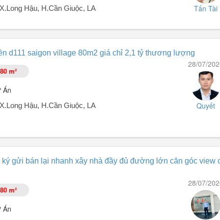
Tấn Tài
, X.Long Hậu, H.Cần Giuộc, LA
 880 tr.
n d111 saigon village 80m2 giá chỉ 2,1 tỷ thương lượng
 giải trí, ẩm thực ăn uống, sát công viên.
28/07/202
Tây Ninh) - Tiếp giáp TPHCM.
80 m²
ự Án
ng sống trong ...
Quyết
, X.Long Hậu, H.Cần Giuộc, LA
 ký gửi bán lại nhanh xây nhà đầy đủ đường lớn căn góc view 
ương nối dài.
28/07/202
80 m²
ự Án