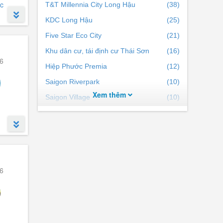
c
T&T Millennia City Long Hậu
(38)
KDC Long Hậu
(25)
Five Star Eco City
(21)
n xây
Khu dân cư, tái định cư Thái Sơn
(16)
6
Hiệp Phước Premia
(12)
ở dự
Saigon Riverpark
(10)
Xem thêm
Saigon Village
(10)
Hiệp Phước Harbour View
(7)
Elite Life
(5)
KCN Long Hậu
(4)
KDC Vĩnh Trường
(3)
6
Khu dân cư Tân Kim
(2)
Iris Residence
(2)
Hạc Cảnh Viên
(1)
The Royal - Five Star Eco City
(1)