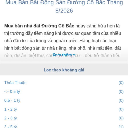
Mua Bán Bất Động Sản Đường Cô Bắc Tháng
Vấp, ra sân bay 10 phút di chuyển.
Liên ...
8/2026
Mua bán nhà đất Đường Cô Bắc
ngày càng hứa hẹn là
thị trường đầy tiềm năng khi được sự quan tâm của nhiều
nhà đầu tư của trong và ngoài nước. Hàng loạt các loại
hình bất động sản từ nhà riêng, nhà phố, nhà mặt tiền, đất
Xem thêm
nền, dự án, biệt thự, căn hộ chung cư... đều trở thành tiêu
điểm chú ý của bất động sản Đường Cô Bắc.
Lọc theo khoảng giá
Để cập nhật những
thông tin bất động sản Đường Cô
Thỏa Thuận
(0)
Bắc
chính xác nhất, mới nhất hãy truy cập vào
<= 0.5 tỷ
(0)
bds68.com.vn để theo dõi
giá bất động sản Đường Cô
Bắc
tháng 8/2026. Với bds68.com.vn bạn dễ dành lọc theo
0.5 - 1 tỷ
(0)
địa điểm, giá, diện tích, dự án, đường phố, số phòng ngủ
1 - 2 tỷ
(0)
và hướng để tìm ra BĐS mong muốn. Ngoài ra với tính
2 - 3 tỷ
(0)
năng gợi ý những
batdongsan
liền kề cùng mức giá giúp
3 - 5 tỷ
(1)