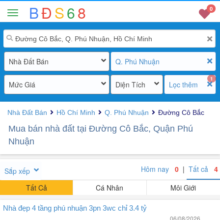
B
Đ
S
6
8
0
Nhà Đất Bán
Q. Phú Nhuận
1
Mức Giá
Diện Tích
Lọc thêm
Nhà Đất Bán
Hồ Chí Minh
Q. Phú Nhuận
Đường Cô Bắc
Mua bán nhà đất tại Đường Cô Bắc, Quận Phú
Nhuận
Hôm nay
0
|
Tất cả
4
Sắp xếp
Tất Cả
Cá Nhân
Môi Giới
Nhà đẹp 4 tầng phú nhuận 3pn 3wc chỉ 3.4 tỷ
06/08/2026