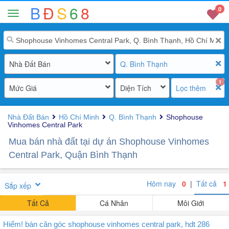
B
Đ
S
6
8
0
Nhà Đất Bán
Q. Bình Thạnh
1
Mức Giá
Diện Tích
Lọc thêm
Nhà Đất Bán
Hồ Chí Minh
Q. Bình Thạnh
Shophouse
Vinhomes Central Park
Mua bán nhà đất tại dự án Shophouse Vinhomes
Central Park, Quận Bình Thạnh
Hôm nay
0
|
Tất cả
1
Sắp xếp
Tất Cả
Cá Nhân
Môi Giới
Hiếm! bán căn góc shophouse vinhomes central park, hdt 286