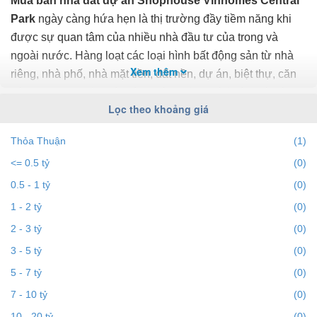
Mua bán nhà đất dự án Shophouse Vinhomes Central
Park
ngày càng hứa hẹn là thị trường đầy tiềm năng khi
được sự quan tâm của nhiều nhà đầu tư của trong và
ngoài nước. Hàng loạt các loại hình bất động sản từ nhà
Xem thêm
riêng, nhà phố, nhà mặt tiền, đất nền, dự án, biệt thự, căn
hộ chung cư... đều trở thành tiêu điểm chú ý của bất động
Lọc theo khoảng giá
sản dự án Shophouse Vinhomes Central Park.
Thỏa Thuận
(1)
Để cập nhật những
thông tin bất động sản dự án
<= 0.5 tỷ
(0)
Shophouse Vinhomes Central Park
chính xác nhất, mới
nhất hãy truy cập vào bds68.com.vn để theo dõi
giá bất
0.5 - 1 tỷ
(0)
động sản dự án Shophouse Vinhomes Central Park
1 - 2 tỷ
(0)
tháng 8/2026. Với bds68.com.vn bạn dễ dành lọc theo địa
2 - 3 tỷ
(0)
điểm, giá, diện tích, dự án, đường phố, số phòng ngủ và
3 - 5 tỷ
(0)
hướng để tìm ra BĐS mong muốn. Ngoài ra với tính năng
5 - 7 tỷ
(0)
gợi ý những
batdongsan
liền kề cùng mức giá giúp bạn dễ
dàng tìm ra chính chủ của BĐS.
7 - 10 tỷ
(0)
10 - 20 tỷ
(0)