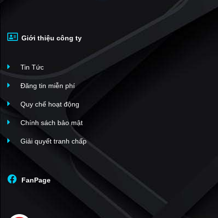
Mỹ Phước
(10)
The Hyco4 Tower
(10)
Giới thiệu công ty
Chung cư Mỹ Đức
(10)
Cantavil Hoàn Cầu
(9)
Tin Tức
Tecco Central Home
(8)
The Landmark 81
(8)
Đăng tin miễn phí
Wilton Tower
(6)
Quy chế hoạt động
41Bis Điện Biên Phủ
(5)
Chính sách bảo mật
Cửu Long
(5)
Giải quyết tranh chấp
Chung cư Thế Kỷ 21
(4)
283 Lê Quang Định
(4)
Căn hộ B2 Trường Sa
(3)
FanPage
Bình Hòa
(2)
Chung cư Phú Đạt
(2)