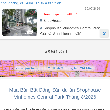
triệu/tháng, dt 240m2 0936 438 *** an
30/07/2026
Thỏa thuận
240 m²
ShopHouse
Shophouse Vinhomes Central Park,
5
P.22, Q.Bình Thạnh, HCM
Người đăng:
Nguyễn Thị Ngọc An
(6 tin đăng)
Từ 0 tới 1 của 1
Khan hiếm sản phẩm có dòng tiền, Bán Shophouse Vinhomes
Central Park, Landmark 81 Bình Thạnh.
- Pháp lý: Đã có sổ.
- Vị trí: Góc 2 mặt tiền trục đường chính. Ngay toà Landmark 81, khu
Xem quy hoạch tại Q. Bình Thạnh, Hồ Chí Minh
thương mại kinh doanh sầm uất.
- Diện tích: 240m².
- Hợp đồng thuê 286 triệu / tháng.
- Quý khách quan tâm liên hệ ngay Ngọc An thông tin chi tiết bất
Mua Bán Bất Động Sản dự án Shophouse
động sản này.
Em An chuyên sản phẩm Shophouse, Nhà Phố có dòng ...
Vinhomes Central Park Tháng 8/2026