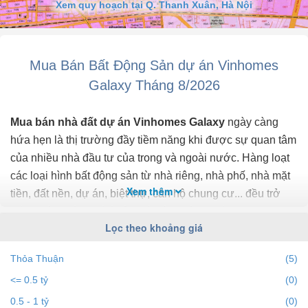
Xem quy hoạch tại Q. Thanh Xuân, Hà Nội
Mua Bán Bất Động Sản dự án Vinhomes
Galaxy Tháng 8/2026
Mua bán nhà đất dự án Vinhomes Galaxy
ngày càng
hứa hẹn là thị trường đầy tiềm năng khi được sự quan tâm
của nhiều nhà đầu tư của trong và ngoài nước. Hàng loạt
các loại hình bất động sản từ nhà riêng, nhà phố, nhà mặt
Xem thêm
tiền, đất nền, dự án, biệt thự, căn hộ chung cư... đều trở
thành tiêu điểm chú ý của bất động sản dự án Vinhomes
Lọc theo khoảng giá
Galaxy.
Thỏa Thuận
(5)
Để cập nhật những
thông tin bất động sản dự án
<= 0.5 tỷ
(0)
Vinhomes Galaxy
chính xác nhất, mới nhất hãy truy cập
vào bds68.com.vn để theo dõi
giá bất động sản dự án
0.5 - 1 tỷ
(0)