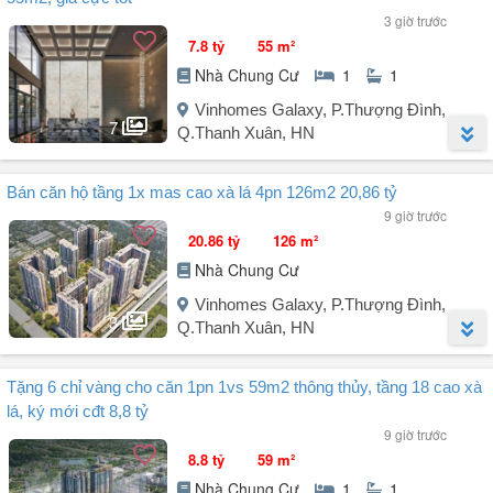
3 giờ trước
7.8 tỷ
55 m²
Nhà Chung Cư
1
1
Vinhomes Galaxy, P.Thượng Đình,
7
Q.Thanh Xuân, HN
Người đăng:
Duy Tùng
(4 tin đăng)
Bán căn hộ tầng 1x mas cao xà lá 4pn 126m2 20,86 tỷ
Căn hộ chung cư tại Hanoi Seasons Garden, đường Nguyễn Trãi,
9 giờ trước
phường Khương Đình, Hà Nội (địa chỉ cũ: Quận Thanh Xuân, Hà
20.86 tỷ
126 m²
Nội) là một lựa chọn lý tưởng cho những ai tìm kiếm không gian
Nhà Chung Cư
sống hiện đại và tiện nghi. Căn hộ có diện tích 55m² với thiết kế
thông minh, bao gồm:
Vinhomes Galaxy, P.Thượng Đình,
3
Q.Thanh Xuân, HN
+ 1PN + 1WC + bếp đầy đủ nội thất.
+ Giá bán: 7,8 tỷ VND.
Người đăng:
Thanh Quỳnh
(12 tin đăng)
Tặng 6 chỉ vàng cho căn 1pn 1vs 59m2 thông thủy, tầng 18 cao xà
+ Hướng cửa chính: Đông Nam, hướng ban công: Tây Bắc.
- Diện tích: 126m2
+ Nội thất: ...
lá, ký mới cđt 8,8 tỷ
- Công năng: 4PN, Khách + Bếp
9 giờ trước
- Giá bán: 20,86 tỷ
8.8 tỷ
59 m²
- Khoảng tầng 1x toà L2
Nhà Chung Cư
1
1