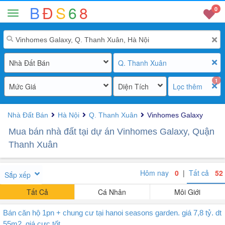
B
Đ
S
6
8
0
Nhà Đất Bán
Q. Thanh Xuân
1
Mức Giá
Diện Tích
Lọc thêm
Nhà Đất Bán
Hà Nội
Q. Thanh Xuân
Vinhomes Galaxy
Mua bán nhà đất tại dự án Vinhomes Galaxy, Quận
Thanh Xuân
Hôm nay
0
|
Tất cả
52
Sắp xếp
Tất Cả
Cá Nhân
Môi Giới
Bán căn hộ 1pn + chung cư tại hanoi seasons garden. giá 7,8 tỷ. dt
55m2, giá cực tốt