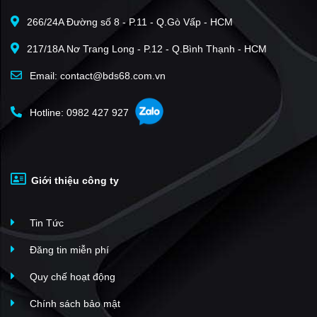
Golden West
(13)
266/24A Đường số 8 - P.11 - Q.Gò Vấp - HCM
Hà Nội Center Point
(13)
217/18A Nơ Trang Long - P.12 - Q.Bình Thạnh - HCM
Golden Land
(13)
The Golden Palm Lê Văn Lương
(12)
Email: contact@bds68.com.vn
Khu nhà ở 183 Hoàng Văn Thái
(11)
Hotline: 0982 427 927
Việt Đức Complex
(11)
Hei Tower Điện Lực
(10)
King Palace
(10)
Giới thiệu công ty
Pandora 53 Triều Khúc
(9)
Hapulico Complex
(9)
Tin Tức
The Artemis
(9)
Động Lực Tower
(8)
Đăng tin miễn phí
Riverside Garden
(8)
Quy chế hoạt động
Harmony Square
(8)
Chính sách bảo mật
Handi Resco Lê văn Lương
(7)