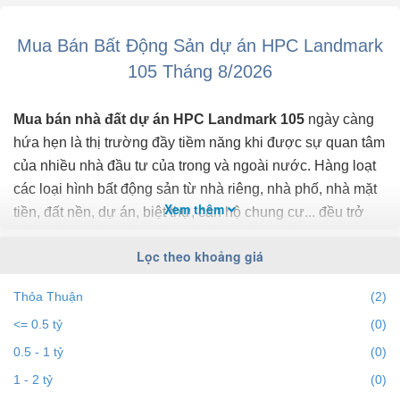
đẹp, dọn vào ở ngay, sổ chính chủ
Mua Bán Bất Động Sản dự án HPC Landmark
Liên hệ xem nhà 24/7:
105 Tháng 8/2026
Mua bán nhà đất dự án HPC Landmark 105
ngày càng
hứa hẹn là thị trường đầy tiềm năng khi được sự quan tâm
của nhiều nhà đầu tư của trong và ngoài nước. Hàng loạt
các loại hình bất động sản từ nhà riêng, nhà phố, nhà mặt
Xem thêm
tiền, đất nền, dự án, biệt thự, căn hộ chung cư... đều trở
thành tiêu điểm chú ý của bất động sản dự án HPC
Lọc theo khoảng giá
Landmark 105.
Thỏa Thuận
(2)
Để cập nhật những
thông tin bất động sản dự án HPC
<= 0.5 tỷ
(0)
Landmark 105
chính xác nhất, mới nhất hãy truy cập vào
bds68.com.vn để theo dõi
giá bất động sản dự án HPC
0.5 - 1 tỷ
(0)
Landmark 105
tháng 8/2026. Với bds68.com.vn bạn dễ
1 - 2 tỷ
(0)
dành lọc theo địa điểm, giá, diện tích, dự án, đường phố,