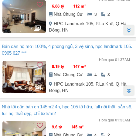
6.88 tỷ
112 m²
Nhà Chung Cư
3
2
HPC Landmark 105, P.La Khê, Q.Hà
7
Đông, HN
Người đăng:
Nguyễn Thanh Ngân
(3 tin đăng)
Bán căn hộ mới 100%, 4 phòng ngủ, 3 vệ sinh, hpc landmark 105.
Chuyển đổi nơi ở nên chủ nhà cần bán nhanh căn 3pn 2vs 2 ban
0965 627 ***
công thoáng đẹp, hướng mát view hồ Thiên Văn Học tại HPC
Hôm qua 01:37AM
Landmark 105 Văn Khê Hà Đông.
8.19 tỷ
147 m²
- Diện tích: 112,4m2
Nhà Chung Cư
4
3
- Nội thất: nội thất cơ bản CĐT
- Vị trí: tại khu đô thị Văn Khê Hà Đông.
HPC Landmark 105, P.La Khê, Q.Hà
- Giá bán: chỉ 6,88 tỷ.
5
Đông, HN
- Liên hệ:
Người đăng:
0862.969.703
(2 tin đăng)
Nhà tôi cần bán ch 145m2 4n, hpc 105 tố hữu, full nội thất, sẵn sổ,
Bán căn hộ 4 ngủ, 3 vệ sinh, ban công hướng Nam, tòa HPC
full nội thất đẹp, chỉ 6xtr/m2
Landmark 105.
Hôm qua 01:35AM
- Căn hộ thiết kế đẹp, có ban công, các phòng đều vuông vắn rộng
9.6 tỷ
145 m²
rãi, thiết kế 4 phòng ngủ (2 phòng master có nhà vệ sinh bên trong),
Nhà Chung Cư
4
2