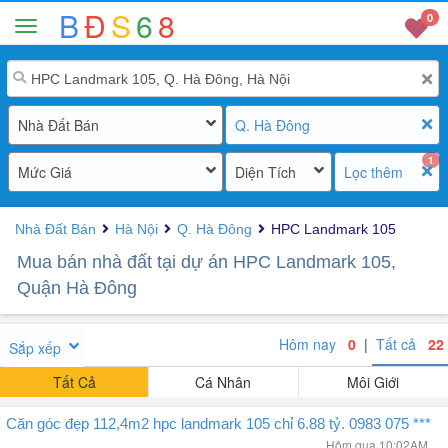
B
Đ
S
6
8
0
Nhà Đất Bán
Q. Hà Đông
1
Mức Giá
Diện Tích
Lọc thêm
Nhà Đất Bán
Hà Nội
Q. Hà Đông
HPC Landmark 105
Mua bán nhà đất tại dự án HPC Landmark 105,
Quận Hà Đông
Hôm nay
0
|
Tất cả
22
Sắp xếp
Tất Cả
Cá Nhân
Môi Giới
Căn góc đẹp 112,4m2 hpc landmark 105 chỉ 6.88 tỷ. 0983 075 ***
Hôm qua 10:02AM