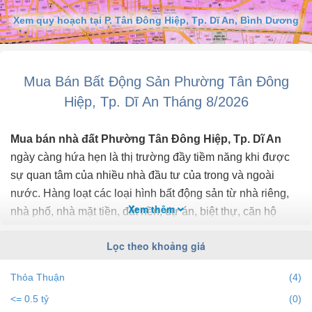
DT: 115m², thổ cư: 100% (5x23m).
Cách Trung Tâm Y Tế Dĩ An 500m.
Xem quy hoạch tại P. Tân Đông Hiệp, Tp. Dĩ An, Bình Dương
Gần chợ Chang Tai, GO Dĩ An, Làng Đại Học Quốc Gia 4,5km.
Đường rộng 15m thông hai đầu.
Sổ hồng riêng.
Ngân hàng hỗ trợ 70%.
Mua Bán Bất Động Sản Phường Tân Đông
Giá: 4,45 tỷ TL.
Hiệp, Tp. Dĩ An Tháng 8/2026
LH: .
Xin cảm ơn.
Mua bán nhà đất Phường Tân Đông Hiệp, Tp. Dĩ An
ngày càng hứa hẹn là thị trường đầy tiềm năng khi được
sự quan tâm của nhiều nhà đầu tư của trong và ngoài
nước. Hàng loạt các loại hình bất động sản từ nhà riêng,
Xem thêm
nhà phố, nhà mặt tiền, đất nền, dự án, biệt thự, căn hộ
chung cư... đều trở thành tiêu điểm chú ý của bất động sản
Lọc theo khoảng giá
Phường Tân Đông Hiệp, Tp. Dĩ An.
Thỏa Thuận
(4)
Để cập nhật những
thông tin bất động sản Phường Tân
<= 0.5 tỷ
(0)
Đông Hiệp, Tp. Dĩ An
chính xác nhất, mới nhất hãy truy