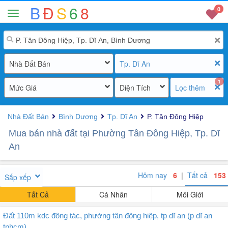
B
Đ
S
6
8
0
Nhà Đất Bán
Tp. Dĩ An
1
Mức Giá
Diện Tích
Lọc thêm
Nhà Đất Bán
Bình Dương
Tp. Dĩ An
P. Tân Đông Hiệp
Mua bán nhà đất tại Phường Tân Đông Hiệp, Tp. Dĩ
An
Hôm nay
6
|
Tất cả
153
Sắp xếp
Tất Cả
Cá Nhân
Môi Giới
Đất 110m kdc đông tác, phường tân đông hiệp, tp dĩ an (p dĩ an
tphcm)