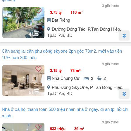
3 giờ trước
3.75 tỷ
110 m²
Đất Riêng
Đường Đông Tác, P.Tân Đông Hiệp,
4
Tp.Dĩ An, BD
Người đăng:
Trần Truyền Hậu
(85 tin đăng)
Cần sang lại căn phú đông skyone 2pn góc 73m2, mới vào tiền
Đất KDC Đông Tác, Phường Tân Đông Hiệp, TP Dĩ An.
10% hơn 300 triệu
Đất 3,75 tỷ TL - 110m² (ngang 5m).
9 giờ trước
Thổ cư 100m². Sổ hồng riêng.
3.15 tỷ
73 m²
Hỗ trợ vay ngân hàng 70%.
Nhà Chung Cư
2
2
Vị trí: Đường ô tô Đông Tác vào 80m thông qua Nguyễn Thái Học,
Phú Đông SkyOne, P.Tân Đông Hiệp,
kế bên Chợ Dĩ An 1, gần Sân vận động Dĩ An, đường Trần Hưng
9
Tp.Dĩ An, BD
Đạo. Cách BigC Go, Trung tâm Hành chính Dĩ An 1,5 km, đường xe
ô tô đi lại thuận lợi.
Người đăng:
Hoàng Mạnh
(1 tin đăng)
Nhà ở xã hội thanh toán 500 triệu nhận nhà ở ngay. dĩ an tp. hồ chí
Cần tiền cho kinh doanh sang lại căn 2PN + vị trí góc, Phú Đông
minh.
Skyone.
9 giờ trước
- Mặt tiền DT743c, gần ngã tư 550 - Hiện tại đã cất nóc, hoàn thiện
933 triệu
39 m²