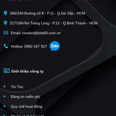
Bcons Asahi
(17)
266/24A Đường số 8 - P.11 - Q.Gò Vấp - HCM
The East Gate
(17)
217/18A Nơ Trang Long - P.12 - Q.Bình Thạnh - HCM
Diamond Connect
(16)
Bcons Garden
(16)
Email: contact@bds68.com.vn
The Gió Riverside
(15)
Hotline: 0982 427 927
Phú Đông Premier
(15)
Lotus Apartment
(15)
Bcons Ngôi Sao
(13)
Giới thiệu công ty
Bcons Green View
(13)
Bcons Polygon
(12)
Tin Tức
Samsora Riverside
(11)
HT Pearl
(10)
Đăng tin miễn phí
Icon Central
(10)
Quy chế hoạt động
Phú Đông Sky Garden
(9)