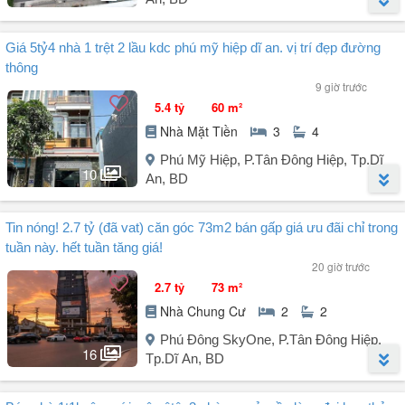
Vị trí: Mặt tiền đường thông rộng 22m có vỉa hè, kinh doanh tốt ngay
ngã tue Mỹ PhướcTân Vạn, đối diện cổng kcn Tân Đông Hiệp B, gần
Người đăng:
Duong
(1 tin đăng)
Giá 5tỷ4 nhà 1 trệt 2 lầu kdc phú mỹ hiệp dĩ an. vị trí đẹp đường
trung tâm Y Tế, Quốc Lộ 1K, đi lại thuận tiện.
Căn hộ còn mới đẹp, view hướng Nam thoáng mát cả ngày, cửa
thông
chính Đông Nam
Nhà 1 trệt 1 lầu + 1 căn ...
9 giờ trước
5.4 tỷ
60 m²
Nhà Mặt Tiền
3
4
Phú Mỹ Hiệp, P.Tân Đông Hiệp, Tp.Dĩ
10
An, BD
Người đăng:
Xanh Dien
(21 tin đăng)
Tin nóng! 2.7 tỷ (đã vat) căn góc 73m2 bán gấp giá ưu đãi chỉ trong
Nhà 1 trệt 2 lầu gần BigC Go Dĩ An.
tuần này. hết tuần tăng giá!
- Vị trí đẹp đường thông - 2 bên vỉa hè cây xanh - khu dân cư cao
20 giờ trước
cấp. Giá 5 tỷ hơn.
2.7 tỷ
73 m²
- Nhà mới 100%. DT 60m².
Nhà Chung Cư
2
2
- Nhà 3 phòng ngủ, 4WC, phòng thờ, sân phơi.
- Sổ hồng riêng - tặng full nội thất cao cấp.
Phú Đông SkyOne, P.Tân Đông Hiệp,
- Giá bán 5tỷ4. Hỗ trợ bank 70%.
16
Tp.Dĩ An, BD
.
Người đăng:
Hotline BĐS Giá Tốt
(3 tin đăng)