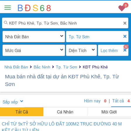
B
Đ
S
6
8
0
Nhà Đất Bán
Tp. Từ Sơn
1
Mức Giá
Diện Tích
Lọc thêm
Nhà Đất Bán
Bắc Ninh
Tp. Từ Sơn
KĐT Phù Khê
Mua bán nhà đất tại dự án KĐT Phù Khê, Tp. Từ
Sơn
Hôm nay
0
|
Tất cả
4
Sắp xếp
Tất Cả
Cá Nhân
Môi Giới
CHỈ TỪ 9xTỶ SỞ HỮU LÔ ĐẤT 100M2 TRỤC ĐƯỜNG 40 M
KẾT CẦU TỨ LIÊN