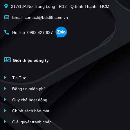
217/18A Nơ Trang Long - P.12 - Q.Bình Thạnh - HCM
Đền Đô
(1)
Nam Hồng Garden Từ Sơn
(1)
Email: contact@bds68.com.vn
KĐT Hương Mạc
(1)
Hotline: 0982 427 927
KĐT Đồng Nguyên
(1)
Aroma Đồng Kỵ
(1)
Môi Trường Xanh
(1)
Giới thiệu công ty
KĐT Tân Hồng - Đông Ngàn
(1)
KĐT Hồng Hạc - Xuân Lâm
(12)
Tin Tức
Chung cư Cát Tường
(10)
Cát Tường Smart City
(10)
Đăng tin miễn phí
Royal Park Bắc Ninh
(6)
Quy chế hoạt động
Him Lam Green Park
(4)
Chính sách bảo mật
Chung cư Green Pearl Bắc Ninh
(4)
Giải quyết tranh chấp
Vinhomes Bắc Ninh
(3)