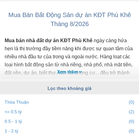
Hưởng trọn hạ tầng đồng bộ Đông Anh Từ Sơn.
Tiềm năng tăng giá cao.
Mua Bán Bất Động Sản dự án KĐT Phù Khê
Dân cư đông đúc, tiện ích xung quânh đầy đủ.
Có thể khai thác cho thuê tạo dòng tiền ngay.
Tháng 8/2026
Liên hệ để ...
Mua bán nhà đất dự án KĐT Phù Khê
ngày càng hứa
hẹn là thị trường đầy tiềm năng khi được sự quan tâm của
nhiều nhà đầu tư của trong và ngoài nước. Hàng loạt các
loại hình bất động sản từ nhà riêng, nhà phố, nhà mặt tiền,
Xem thêm
đất nền, dự án, biệt thự, căn hộ chung cư... đều trở thành
tiêu điểm chú ý của bất động sản dự án KĐT Phù Khê.
Lọc theo khoảng giá
Để cập nhật những
thông tin bất động sản dự án KĐT
Thỏa Thuận
(0)
Phù Khê
chính xác nhất, mới nhất hãy truy cập vào
<= 0.5 tỷ
(2)
bds68.com.vn để theo dõi
giá bất động sản dự án KĐT
Phù Khê
tháng 8/2026. Với bds68.com.vn bạn dễ dành lọc
0.5 - 1 tỷ
(0)
theo địa điểm, giá, diện tích, dự án, đường phố, số phòng
1 - 2 tỷ
(0)
ngủ và hướng để tìm ra BĐS mong muốn. Ngoài ra với tính