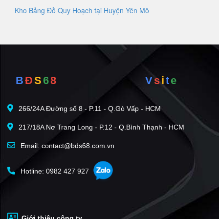
Kho Bảng Đồ Quy Hoạch tại Huyện Yên Mô
B
Đ
S
6
8
V
s
i
t
e
266/24A Đường số 8 - P.11 - Q.Gò Vấp - HCM
217/18A Nơ Trang Long - P.12 - Q.Bình Thạnh - HCM
Email: contact@bds68.com.vn
Hotline: 0982 427 927
Giới thiệu công ty