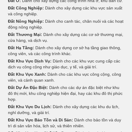
Đất Ở:
Dành cho xây dựng các công trình nhà ở, khu dân cư.
Đất Công Nghiệp:
Dành cho xây dựng các khu vực sản xuất
và công nghiệp.
Đất Nông Nghiệp:
Dành cho canh tác, chăn nuôi và các hoạt
động nông nghiệp.
Đất Thương Mại:
Dành cho xây dựng các cơ sở thương mại,
cửa hàng, và dịch vụ.
Đất Hạ Tầng:
Dành cho xây dựng cơ sở hạ tầng giao thông,
công viên, và các công trình khác.
Đất Khu Vực Dịch Vụ:
Dành cho các khu vực cung cấp các
dịch vụ công cộng như giáo dục, y tế, và giải trí.
Đất Khu Vực Xanh:
Dành cho các khu vực công cộng, công
viên, và cảnh quan xanh.
Đất Dự Án Đặc Biệt:
Dành cho các dự án đặc biệt như khu
đô thị mới, khu công nghiệp hiện đại, hay các khu đô thị phức
hợp.
Đất Khu Vực Du Lịch:
Dành cho xây dựng các khu du lịch,
nghỉ dưỡng, và giải trí.
Đất Khu Vực Bảo Tồn và Di Sản:
Dành cho bảo tồn và duy
trì di sản văn hóa, lịch sử, và thiên nhiên.