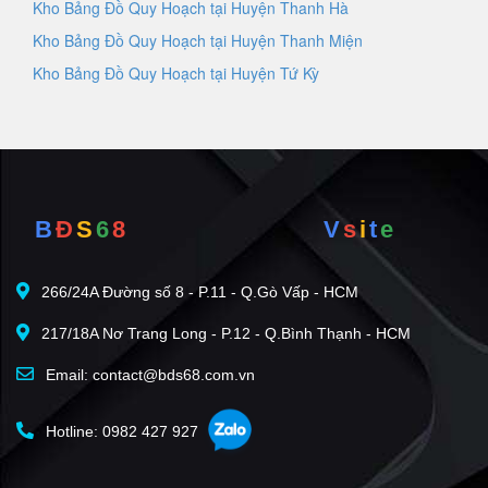
Kho Bảng Đồ Quy Hoạch tại Huyện Thanh Hà
Kho Bảng Đồ Quy Hoạch tại Huyện Thanh Miện
Kho Bảng Đồ Quy Hoạch tại Huyện Tứ Kỳ
B
Đ
S
6
8
V
s
i
t
e
266/24A Đường số 8 - P.11 - Q.Gò Vấp - HCM
217/18A Nơ Trang Long - P.12 - Q.Bình Thạnh - HCM
Email: contact@bds68.com.vn
Hotline: 0982 427 927