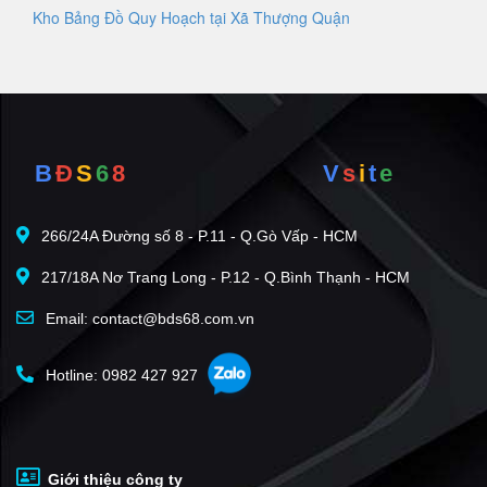
Kho Bảng Đồ Quy Hoạch tại Xã Thượng Quận
B
Đ
S
6
8
V
s
i
t
e
266/24A Đường số 8 - P.11 - Q.Gò Vấp - HCM
217/18A Nơ Trang Long - P.12 - Q.Bình Thạnh - HCM
Email: contact@bds68.com.vn
Hotline: 0982 427 927
Giới thiệu công ty