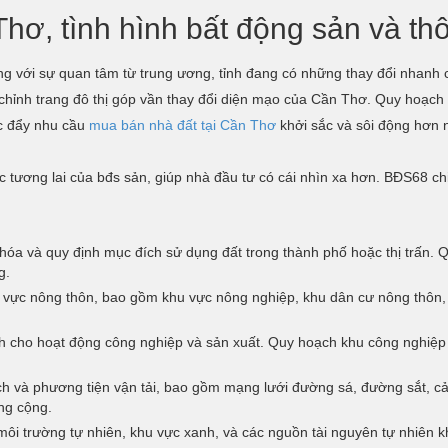
hơ, tình hình bất động sản và th
ng với sự quan tâm từ trung ương, tỉnh đang có những thay đổi nhanh c
chỉnh trang đô thị góp vần thay đổi diện mạo của Cần Thơ. Quy hoạch
c đẩy nhu cầu
mua bán nhà đất tại Cần Thơ
khởi sắc và sôi động hơn 
 tương lai của bđs sản, giúp nhà đầu tư có cái nhìn xa hơn. BĐS68 chi
 hóa và quy định mục đích sử dụng đất trong thành phố hoặc thị trấn.
g.
 vực nông thôn, bao gồm khu vực nông nghiệp, khu dân cư nông thôn, 
 cho hoạt động công nghiệp và sản xuất. Quy hoạch khu công nghiệp thư
 và phương tiện vận tải, bao gồm mạng lưới đường sá, đường sắt, cản
ng cộng.
môi trường tự nhiên, khu vực xanh, và các nguồn tài nguyên tự nhiên k