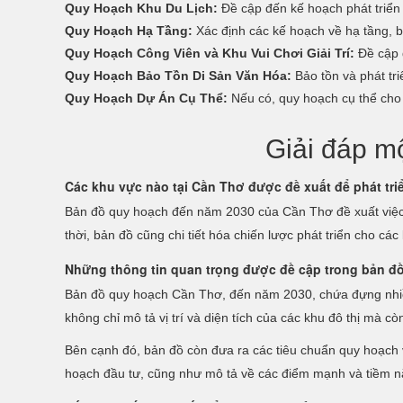
Quy Hoạch Khu Du Lịch:
Đề cập đến kế hoạch phát triển 
Quy Hoạch Hạ Tầng:
Xác định các kế hoạch về hạ tầng, 
Quy Hoạch Công Viên và Khu Vui Chơi Giải Trí:
Đề cập đ
Quy Hoạch Bảo Tồn Di Sản Văn Hóa:
Bảo tồn và phát triể
Quy Hoạch Dự Án Cụ Thể:
Nếu có, quy hoạch cụ thể cho c
Giải đáp m
Các khu vực nào tại Cần Thơ được đề xuất để phát tr
Bản đồ quy hoạch đến năm 2030 của Cần Thơ đề xuất việc
thời, bản đồ cũng chi tiết hóa chiến lược phát triển cho c
Những thông tin quan trọng được đề cập trong bản đồ
Bản đồ quy hoạch Cần Thơ, đến năm 2030, chứa đựng nhiều 
không chỉ mô tả vị trí và diện tích của các khu đô thị mà cò
Bên cạnh đó, bản đồ còn đưa ra các tiêu chuẩn quy hoạch và
hoạch đầu tư, cũng như mô tả về các điểm mạnh và tiềm nă