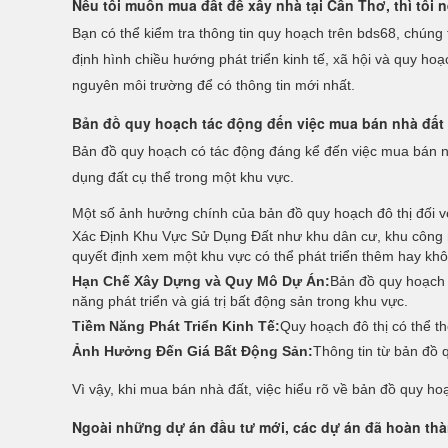
Nếu tôi muốn mua đất để xây nhà tại Cần Thơ, thì tôi 
Bạn có thể kiểm tra thông tin quy hoạch trên bds68, chúng 
định hình chiều hướng phát triển kinh tế, xã hội và quy ho
nguyên môi trường để có thông tin mới nhất.
Bản đồ quy hoạch tác động đến việc mua bán nhà đất
Bản đồ quy hoạch có tác động đáng kể đến việc mua bán nhà 
dụng đất cụ thể trong một khu vực.
Một số ảnh hưởng chính của bản đồ quy hoạch đô thị đối vớ
Xác Định Khu Vực Sử Dụng Đất như khu dân cư, khu công ng
quyết định xem một khu vực có thể phát triển thêm hay kh
Hạn Chế Xây Dựng và Quy Mô Dự Án:
Bản đồ quy hoạch 
năng phát triển và giá trị bất động sản trong khu vực.
Tiềm Năng Phát Triển Kinh Tế:
Quy hoạch đô thị có thể th
Ảnh Hưởng Đến Giá Bất Động Sản:
Thông tin từ bản đồ 
Vì vậy, khi mua bán nhà đất, việc hiểu rõ về bản đồ quy ho
Ngoài những dự án đầu tư mới, các dự án đã hoàn thành