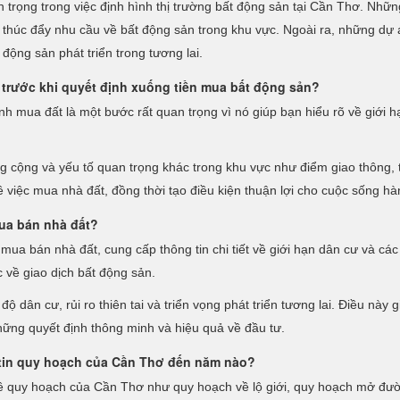
 trọng trong việc định hình thị trường bất động sản tại Cần Thơ. Nhữ
p thúc đẩy nhu cầu về bất động sản trong khu vực. Ngoài ra, những dự á
động sản phát triển trong tương lai.
 trước khi quyết định xuống tiền mua bất động sản?
nh mua đất là một bước rất quan trọng vì nó giúp bạn hiểu rõ về giới h
ông cộng và yếu tố quan trọng khác trong khu vực như điểm giao thông
ề việc mua nhà đất, đồng thời tạo điều kiện thuận lợi cho cuộc sống h
ua bán nhà đất?
mua bán nhà đất, cung cấp thông tin chi tiết về giới hạn dân cư và các
 về giao dịch bất động sản.
ộ dân cư, rủi ro thiên tai và triển vọng phát triển tương lai. Điều này 
hững quyết định thông minh và hiệu quả về đầu tư.
 tin quy hoạch của Cần Thơ đến năm nào?
ề quy hoạch của Cần Thơ như quy hoạch về lộ giới, quy hoạch mở đườn