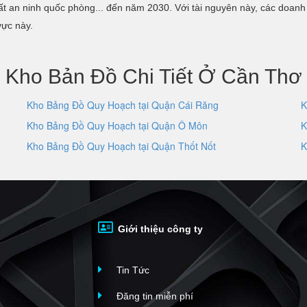
đất an ninh quốc phòng... đến năm 2030. Với tài nguyên này, các doa
vực này.
Kho Bản Đồ Chi Tiết Ở Cần Thơ
Kho Bảng Đồ Quy Hoạch tại Quận Cái Răng
K
Kho Bảng Đồ Quy Hoạch tại Quận Ô Môn
K
Kho Bảng Đồ Quy Hoạch tại Quận Thốt Nốt
K
Giới thiệu công ty
Tin Tức
Đăng tin miễn phí