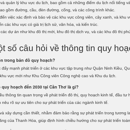
và quản lý khu vực du lịch, bao gồm cả những điểm du lịch nổi tiếng và
bao gồm đường, cầu, đèn đường, cống, và các công trình khác.
ến việc xác định và bảo vệ các khu vực công viên, cây xanh, và khu vui 
n các khu vực có giá trị lịch sử, văn hóa, và kiến trúc.
ác dự án như khu đô thị mới, khu đô thị dịch vụ, và các khu đô thị ph
ột số câu hỏi về thông tin quy ho
iển trong bản đồ quy hoạch?
 đẩy mạnh phát triển ở các khu vực tập trung như Quận Ninh Kiều, 
ác khu vực mới như Khu Công viên Công nghệ cao và Khu du lịch.
 quy hoạch đến 2030 tại Cần Thơ là gì?
thông tin quan trọng về phát triển đô thị, quy hoạch kinh tế, đầu tư
n nêu rõ sự ưu tiên cho sự phát triển của các ngành kinh tế.
 xây dựng cần thiết, nhằm đảm bảo rằng sự phát triển trong tương lai 
ng của Thanh Hóa, giúp định hình chiều hướng cho sự phát triển toàn