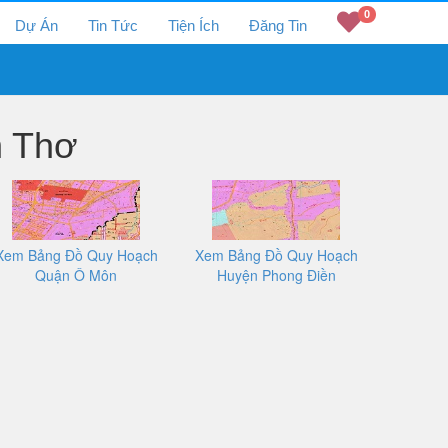
0
Dự Án
Tin Tức
Tiện Ích
Đăng Tin
n Thơ
Xem Bảng Đồ Quy Hoạch
Xem Bảng Đồ Quy Hoạch
Quận Ô Môn
Huyện Phong Điền