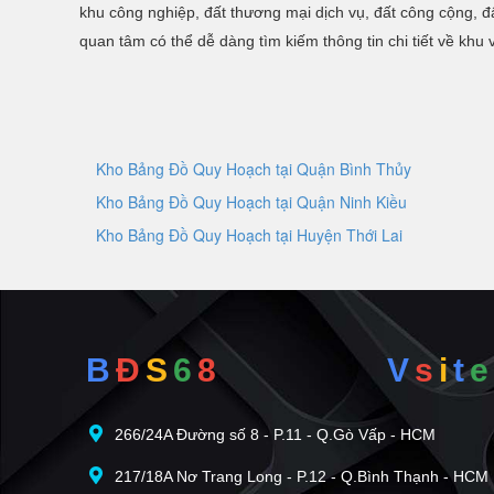
khu công nghiệp, đất thương mại dịch vụ, đất công cộng, 
quan tâm có thể dễ dàng tìm kiếm thông tin chi tiết về khu 
Kho Bảng Đồ Quy Hoạch tại Quận Bình Thủy
Kho Bảng Đồ Quy Hoạch tại Quận Ninh Kiều
Kho Bảng Đồ Quy Hoạch tại Huyện Thới Lai
B
Đ
S
6
8
V
s
i
t
e
266/24A Đường số 8 - P.11 - Q.Gò Vấp - HCM
217/18A Nơ Trang Long - P.12 - Q.Bình Thạnh - HCM