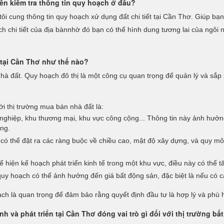
nên kiểm tra thông tin quy hoạch ở đâu?
tôi cung thông tin quy hoạch xử dụng đất chi tiết tại Cần Thơ. Giúp bạn
ạch chi tiết của địa bànnhờ đó bạn có thể hình dung tương lai của ngôi
 tại Cần Thơ như thế nào?
đất. Quy hoạch đô thị là một công cụ quan trọng để quản lý và sắp xếp
i thị trường mua bán nhà đất là:
hiệp, khu thương mại, khu vực công cộng... Thông tin này ảnh hưởng t
ông.
có thể đặt ra các ràng buộc về chiều cao, mật độ xây dựng, và quy 
ể hiện kế hoạch phát triển kinh tế trong một khu vực, điều này có thể tă
quy hoạch có thể ảnh hưởng đến giá bất động sản, đặc biệt là nếu có cá
ạch là quan trọng để đảm bảo rằng quyết định đầu tư là hợp lý và phù 
 và phát triển tại Cần Thơ đóng vai trò gì đối với thị trường bấ