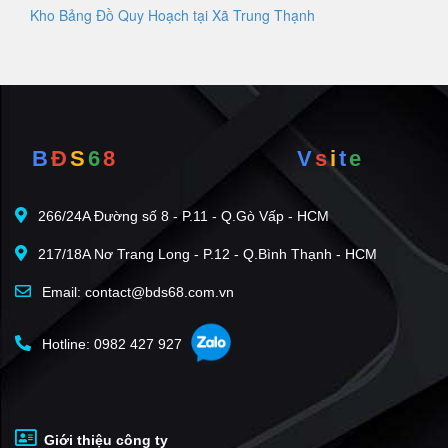
Kho Bảng Đồ Quy Hoạch tại Xã Trung Thạnh
B
Đ
S
6
8
V
s
i
t
e
266/24A Đường số 8 - P.11 - Q.Gò Vấp - HCM
217/18A Nơ Trang Long - P.12 - Q.Bình Thạnh - HCM
Email: contact@bds68.com.vn
Hotline: 0982 427 927
Giới thiệu công ty