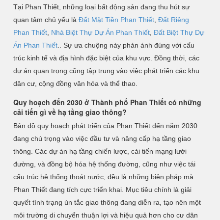
Tại Phan Thiết, những loại bất động sản đang thu hút sự
quan tâm chủ yếu là
Đất Mặt Tiền Phan Thiết
,
Đất Riêng
Phan Thiết
,
Nhà Biệt Thự Dự Án Phan Thiết
,
Đất Biệt Thự Dự
Án Phan Thiết
.. Sự ưa chuộng này phản ánh đúng với cấu
trúc kinh tế và địa hình đặc biệt của khu vực. Đồng thời, các
dự án quan trọng cũng tập trung vào việc phát triển các khu
dân cư, cộng đồng văn hóa và thể thao.
Quy hoạch đến 2030 ở Thành phố Phan Thiết có những
cải tiến gì về hạ tầng giao thông?
Bản đồ quy hoạch phát triển của Phan Thiết đến năm 2030
đang chú trọng vào việc đầu tư và nâng cấp hạ tầng giao
thông. Các dự án hạ tầng chiến lược, cải tiến mạng lưới
đường, và đồng bộ hóa hệ thống đường, cũng như việc tái
cấu trúc hệ thống thoát nước, đều là những biện pháp mà
Phan Thiết đang tích cực triển khai. Mục tiêu chính là giải
quyết tình trạng ùn tắc giao thông đang diễn ra, tạo nên một
môi trường di chuyển thuận lợi và hiệu quả hơn cho cư dân