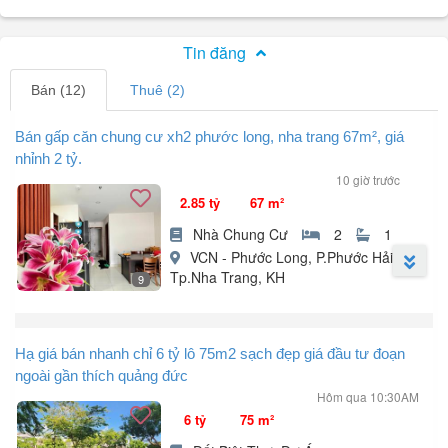
Tin đăng
Bán (12)
Thuê (2)
Bán gấp căn chung cư xh2 phước long, nha trang 67m², giá
nhỉnh 2 tỷ.
10 giờ trước
2.85 tỷ
67 m²
Nhà Chung Cư
2
1
VCN - Phước Long, P.Phước Hải,
Tp.Nha Trang, KH
9
LVCC- Cần bán căn hộ XH2 VCN Phước Long, Nha Trang.
Hạ giá bán nhanh chỉ 6 tỷ lô 75m2 sạch đẹp giá đầu tư đoạn
Căn hộ đẹp, chỉ việc xách vali vào ở ngay!
ngoài gần thích quảng đức
Diện tích: 67m²,
Hôm qua 10:30AM
2 phòng ngủ | 1 nhà vệ sinh
6 tỷ
75 m²
Full nội thất đầy đủ
Ban công hướng Tây Nam, thoáng mát