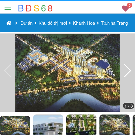
B
Đ
S
6
8
0
Dự án
Khu đô thị mới
Khánh Hòa
Tp.Nha Trang
1
/ 8