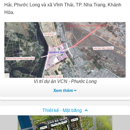
Hải, Phước Long và xã Vĩnh Thái, TP. Nha Trang, Khánh
Hòa.
Vị trí dự án VCN - Phước Long
Xem thêm
Hạ tầng
Thiết kế - Mặt bằng
Tiện ích nội khu
Khu đô thị VCN Phước Hải
được đầu tư xây dựng hạ