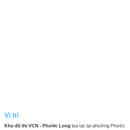
- Khu dân cư văn minh, gần trường học, công viên..
- Sổ hồng sẵn công chứng ngay.
- Giá bán 5,1 tỷ (thuế phí 2 bên).
Anh/Chị quan tâm ...
Vị trí
Khu đô thị VCN - Phước Long
tọa lạc tại phường Phước