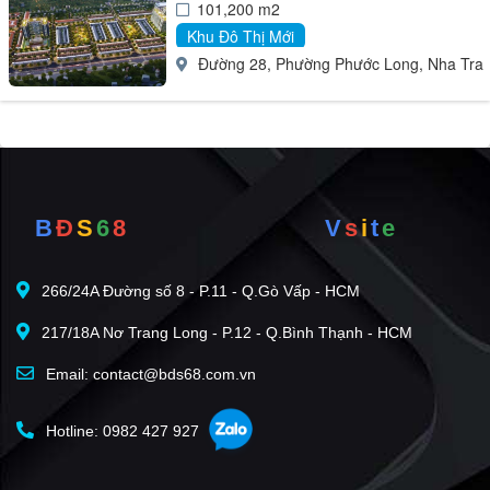
101,200 m2
Khu Đô Thị Mới
Đường 28, Phường Phước Long, Nha Tra
B
Đ
S
6
8
V
s
i
t
e
266/24A Đường số 8 - P.11 - Q.Gò Vấp - HCM
217/18A Nơ Trang Long - P.12 - Q.Bình Thạnh - HCM
Email: contact@bds68.com.vn
Hotline: 0982 427 927