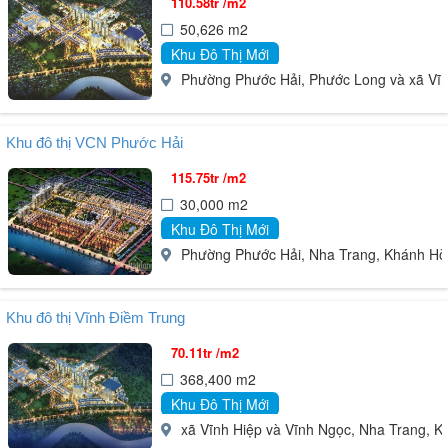
110.58tr /m2
không ngừng để trở thành một địa điểm uy tín, đáng tin cậy, là nơi
50,626 m2
gửi trọn niềm tin của Quý khách hàng.
Khu Đô Thị Mới
Lĩnh vực hoạt động:
Phường Phước Hải, Phước Long và xã Vĩn
1. Môi giới BĐS
2. Tư vấn BĐS
Khu đô thị VCN Phước Hải
3. Định giá BĐS
115.75tr /m2
4. Quảng cáo BĐS
30,000 m2
5. Quản lý BĐS
Khu Đô Thị Mới
Các dự án đã xây dựng, môi giới:
Phường Phước Hải, Nha Trang, Khánh Hò
Dự án Khu đô thị Vĩnh Điềm Trung
Dự án Khu dân cư Phú Nông
Căn hộ CT4B Vĩnh Điềm Trung
Khu đô thị Vĩnh Điềm Trung
Căn hộ CT6C Vĩnh Điềm Trung
70.11tr /m2
Căn hộ CT4A Vĩnh Điềm Trung
368,400 m2
Căn hộ CT7B Vĩnh Điềm Trung
Khu Đô Thị Mới
Căn hộ CT7A Vĩnh Điềm Trung
xã Vĩnh Hiệp và Vĩnh Ngọc, Nha Trang, 
Tòa nhà VCN Nha Trang