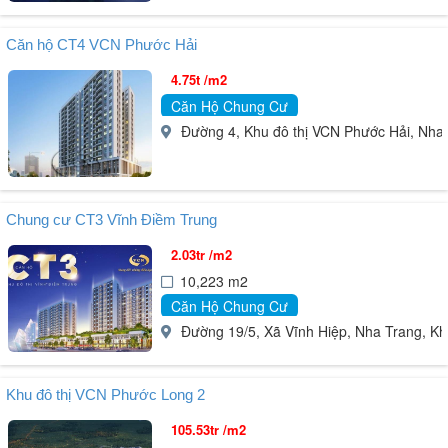
Căn hộ CT4 VCN Phước Hải
4.75t /m2
Căn Hộ Chung Cư
Đường 4, Khu đô thị VCN Phước Hải, Nha
Chung cư CT3 Vĩnh Điềm Trung
2.03tr /m2
10,223 m2
Căn Hộ Chung Cư
Đường 19/5, Xã Vĩnh Hiệp, Nha Trang, K
Khu đô thị VCN Phước Long 2
105.53tr /m2