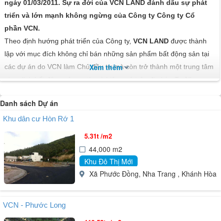
ngày 01/03/2011. Sự ra đời của VCN LAND đánh dấu sự phát
triển và lớn mạnh không ngừng của Công ty Công ty Cổ
phần VCN.
Theo định hướng phát triển của Công ty,
VCN LAND
được thành
lập với mục đích không chỉ bán những sản phẩm bất động sản tại
Xem thêm
các dự án do VCN làm Chủ đầu tư mà còn trở thành một trung tâm
giao dịch bất động sản uy tín và hiệu quả trên địa bàn Tp Nha
Trang nói riêng, đồng thời phát triển hình ảnh và thương hiệu VCN
Danh sách Dự án
trên thị trường bất động sản nói chung.
VCN LAND được đầu tư trụ sở làm việc khang trang; cơ sở vật
Khu dân cư Hòn Rớ 1
chất được trang bị đầy đủ, hiện đại; đội ngũ nhân viên trẻ, năng
5.31t /m2
động, nhiệt tình, được đào tạo chuyên môn bài bản cùng với các
44,000 m2
dịch vụ chuyên nghiệp, hoàn hảo sẵn sàng đáp ứng mọi nhu cầu
Khu Đô Thị Mới
về nhà, đất cũng như tư vấn mang đến cho Quý khách hàng sự
Xã Phước Đồng, Nha Trang , Khánh Hòa ,
lựa chọn đúng đắn trong những quyết định an cư hay đầu tư bất
động sản.
VCN - Phước Long
Với tiêu chí lấy “chữ tín” làm phương châm phát triển, VCN LAND
đang nỗ lực hoàn thiện từng ngày, cố gắng phấn đấu, phát triển