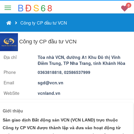
B
Đ
S
6
8
0
Công ty CP đầu tư VCN
Công ty CP đầu tư VCN
Địa chỉ
Tòa nhà VCN, đường A1 Khu Đô thị Vĩnh
Điềm Trung, TP Nha Trang, tỉnh Khánh Hòa
Phone
0363818818, 02586537999
Email
sgd@vcn.vn
WebSite
vcnland.vn
Giới thiệu
Sàn giao dịch Bất động sản VCN (VCN LAND) trực thuộc
Công ty CP VCN được thành lập và đưa vào hoạt động từ