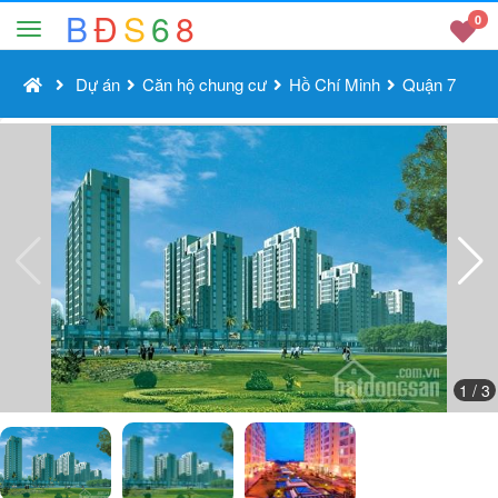
B
Đ
S
6
8
0
Dự án
Căn hộ chung cư
Hồ Chí Minh
Quận 7
1
/ 3