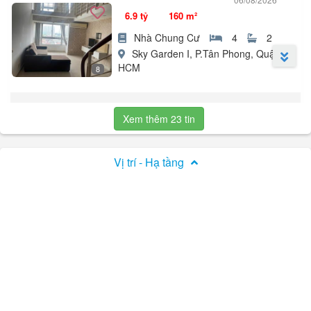
Đầu tư cho thuê được ít nhất 30 - 35tr/tháng.
6.9 tỷ
160 m²
Tiện ích nội ngoại khu đầy đủ, không thiếu gì.
Liên hệ xem nhà: - Mrs Kim Trúc.
Nhà Chung Cư
4
2
Sky Garden I, P.Tân Phong, Quận 7,
HCM
8
Bán căn hộ duplex Sky Garden 1 Phú Mỹ Hưng, Quận 7.
Diện tích: 88m² + lửng, tổng 160m².
Xem thêm 23 tin
Kết cấu: 4 phòng ngủ, 2 WC.
Nhà rộng, thiết kế thông thoáng, phù hợp gia đình đông người.
Khu dân cư an ninh, tiện ích đầy đủ, gần trường quốc tế, công
Vị trí - Hạ tầng
viên, TTTM.
Giá bán: 6,9tỷ (thương lượng).
Liên hệ xem nhà trực tiếp: - Mrs Trúc.