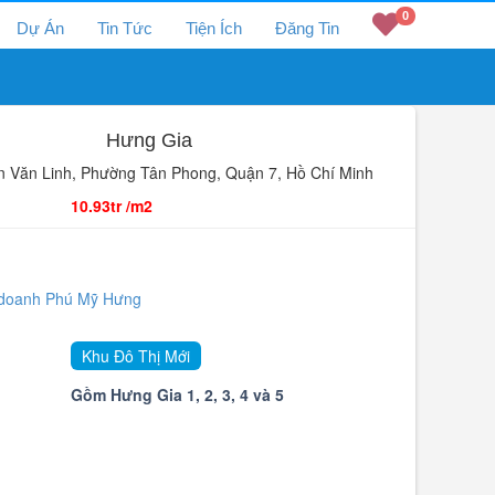
0
Dự Án
Tin Tức
Tiện Ích
Đăng Tin
Hưng Gia
Văn Linh, Phường Tân Phong, Quận 7, Hồ Chí Minh
10.93tr /m2
 doanh Phú Mỹ Hưng
Khu Đô Thị Mới
Gồm Hưng Gia 1, 2, 3, 4 và 5