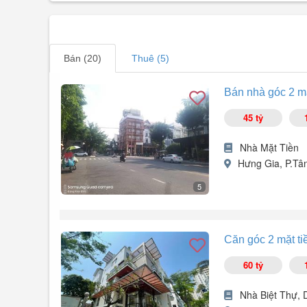
Bán (20)
Thuê (5)
Bán nhà góc 2 mặt
45 tỷ
Nhà Mặt Tiền
Hưng Gia, P.Tâ
5
Căn góc: Khu Hưng Gia Hưng Phước, LK. Bùi Bằng Đoà
DT: 8 x 18.5m, 4 lầu.
Căn góc 2 mặt ti
Có hợp đồng thuê: 100tr/th.
Giá 45 tỷ TL gặp chủ.
60 tỷ
LH: .
Nhà Biệt Thự, 