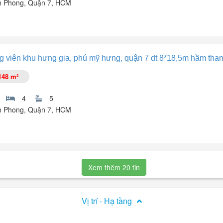
n Phong, Quận 7, HCM
ỹ Hưng - Quận 7 - DT: 8x18,5m - giá 59,999 tỷ.
 viên khu hưng gia, phú mỹ hưng, quận 7 dt 8*18,5m hầm thang
CM.
148 m²
4
5
n Phong, Quận 7, HCM
g Phước, Phú Mỹ Hưng, Phường Tân Hưng, Thành phố Hồ Chí Minh (P
 mát.
Xem thêm 20 tin
 thuận tiện vừa ở vừa kinh doanh đa nghành ...
Vị trí - Hạ tầng