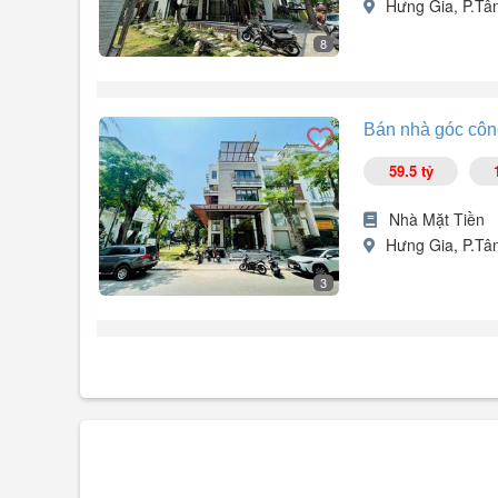
Hưng Gia, P.Tâ
8
Sản phẩm hiếm, căn villa góc 2 mặt tiền công viên Phú M
Bán nhà góc công
- Địa chỉ: Hưng Gia - Bùi Bằng Đoàn P. Tân Hưng. TP. H
- Diện tích: 8x18,5m.
59.5 tỷ
- Kết cấu: Hầm, 5 tầng, có thang máy.
- Nhà mới đẹp, vào giao ngay.
Nhà Mặt Tiền
Hưng Gia, P.Tâ
- Giá bán: 59,999 tỷ.
Gọi ngay: Đăng Khôi BĐS .
3
Cần bán căn nhà góc công viên khu phố Hưng Gia, Hưn
- Diện tích đất: 8x18,5m sát công viên rộng rãi và thoáng
- Nhà xây dựng: Hầm xe hơi, thang máy, trệt, lửng, 3 lầu.
- Nhà có nội thất đẹp và đầy đủ.
- Khu vực sầm uất sát khu căn hộ Sky Garden nhộn nhịp,