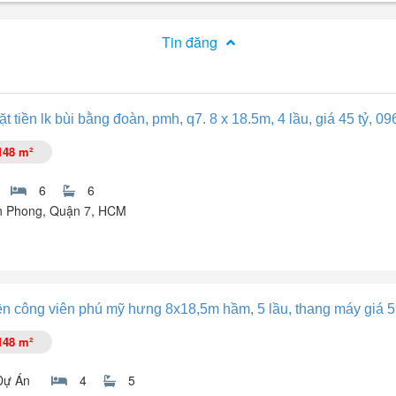
Tin đăng
 tiền lk bùi bằng đoàn, pmh, q7. 8 x 18.5m, 4 lầu, giá 45 tỷ, 09
148 m²
6
6
n Phong, Quận 7, HCM
n, Phạm Văn Nghị Phú Mỹ Hưng, Quận 7.
ền công viên phú mỹ hưng 8x18,5m hầm, 5 lầu, thang máy giá 5
148 m²
Dự Án
4
5