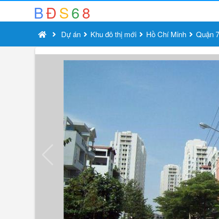
B
Đ
S
6
8
Dự án
Khu đô thị mới
Hồ Chí Minh
Quận 