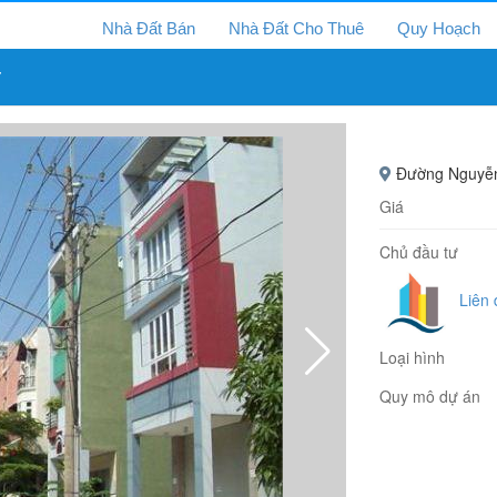
Nhà Đất Bán
Nhà Đất Cho Thuê
Quy Hoạch
7
Đường Nguyễn 
Giá
Chủ đầu tư
Liên
Loại hình
Quy mô dự án