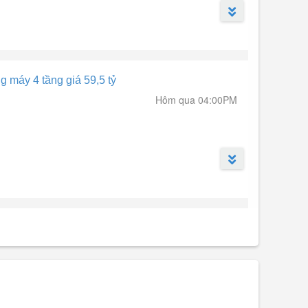
 máy 4 tầng giá 59,5 tỷ
Hôm qua 04:00PM
hường Tân Phong, quận 7 cũ).