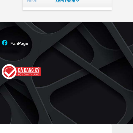
Xem thêm
Nhơn
Becamex VSIP Bình Định
(12)
Simona Heights
(11)
An Phú Thịnh
(8)
Nhơn Hội New City
(8)
FanPage
Phú Tài 2 Central Life
(7)
Đại Phú Gia
(6)
KĐTM Cẩm Văn
(5)
Phú Gia Royal Park
(5)
Vina2 - Panorama
(5)
FLC Quy Nhơn
(5)
FLC SeaTower
(4)
The Ocean Villas Quy Nhơn
(4)
Thịnh Phát Tower
(3)
IEC Residences Quy Nhơn
(3)