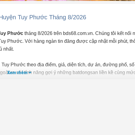
n Huyện Tuy Phước Tháng 8/2026
 Tuy Phước
tháng 8/2026 trên bds68.com.vn. Chúng tôi kết nối
Tuy Phước. Với hàng ngàn tin đăng được cập nhật mỗi phút, th
ủ nhất.
 Tuy Phước theo địa điểm, giá, diện tích, dự án, đường phố, số
Xem thêm
ài ra với tính năng gợi ý những batdongsan liền kề cùng mức
ớc
nhanh nhất và phù hợp với nhu cầu, bạn hãy truy cập vào
, bạn có thể
đăng tin Bán đất mặt tiền miễn phí
trên bds68 để ti