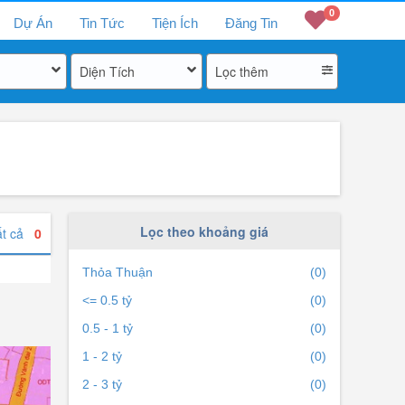
0
Dự Án
Tin Tức
Tiện Ích
Đăng Tin
Diện Tích
Lọc thêm
Lọc theo khoảng giá
ất cả
0
Thỏa Thuận
(0)
<= 0.5 tỷ
(0)
0.5 - 1 tỷ
(0)
1 - 2 tỷ
(0)
2 - 3 tỷ
(0)