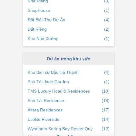
Nhà Riêng
(3)
ShopHouse
(1)
Đất Biệt Thự Dự Án
(4)
Đất Riêng
(2)
Kho Nhà Xưởng
(1)
Dự án trong khu vực
Khu dân cư Bắc Hà Thanh
(4)
Phú Tài Jade Garden
(1)
TMS Luxury Hotel & Residences
(19)
Phú Tài Residence
(18)
Altara Residences
(17)
Ecolife Riverside
(14)
Wyndham Sailing Bay Resort Quy
(12)