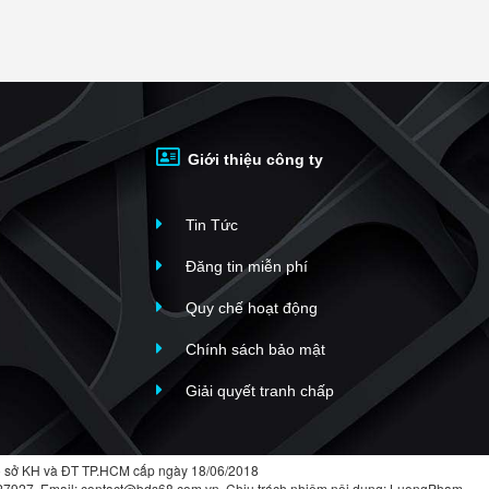
Giới thiệu công ty
Tin Tức
Đăng tin miễn phí
Quy chế hoạt động
Chính sách bảo mật
Giải quyết tranh chấp
 sở KH và ĐT TP.HCM cấp ngày 18/06/2018
427927. Email: contact@bds68.com.vn. Chịu trách nhiệm nội dung: LuongPham