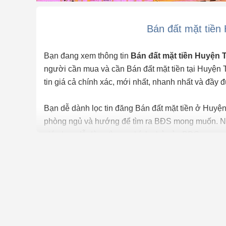
Bán đất mặt tiề
Bạn đang xem thông tin
Bán đất mặt tiền Huyện
người cần mua và cần Bán đất mặt tiền tại Huyện 
tin giá cả chính xác, mới nhất, nhanh nhất và đầy đ
Bạn dễ dành lọc tin đăng Bán đất mặt tiền ở Huyện
phòng ngủ và hướng để tìm ra BĐS mong muốn. Ngo
giúp bạn dễ dàng tìm ra chính chủ của BĐS.
Để việc tìm
Bán đất mặt tiền tại Huyện Tuy Phư
bds68.com.vn. Nếu bạn có bất động sản muốn bán
với hàng ngàn người.