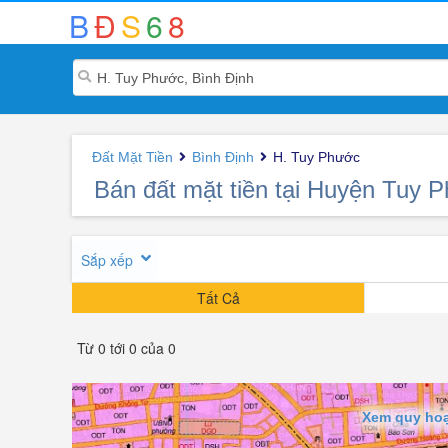
B
Đ
S
6
8
Đất Mặt Tiền
Bình Định
H. Tuy Phước
Bán đất mặt tiền tại Huyện Tuy 
Sắp xếp
Tất Cả
Từ 0 tới 0 của 0
Xem quy hoạ