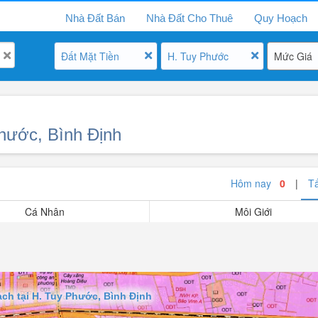
Nhà Đất Bán
Nhà Đất Cho Thuê
Quy Hoạch
Đất Mặt Tiền
H. Tuy Phước
Mức Giá
Phước, Bình Định
Hôm nay
0
|
T
Cá Nhân
Môi Giới
ch tại H. Tuy Phước, Bình Định