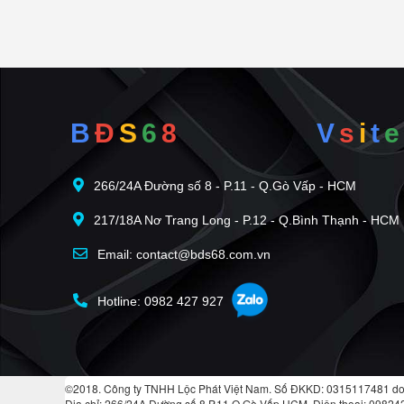
B
Đ
S
6
8
V
s
i
t
e
266/24A Đường số 8 - P.11 - Q.Gò Vấp - HCM
217/18A Nơ Trang Long - P.12 - Q.Bình Thạnh - HCM
Email: contact@bds68.com.vn
Hotline: 0982 427 927
©2018. Công ty TNHH Lộc Phát Việt Nam. Số ĐKKD: 0315117481 do
Địa chỉ: 266/24A Đường số 8 P.11 Q.Gò Vấp HCM. Điện thoại: 0982