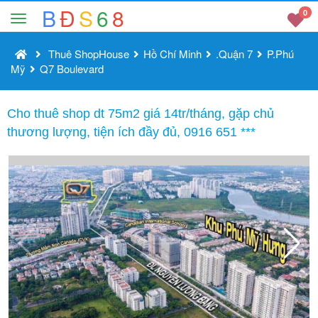
B
Đ
S
6
8
0
Thuê ShopHouse
Hồ Chí Minh
.Quận 7
P.Phú
Mỹ
Q7 Boulevard
Cho thuê shop dt 75m2 giá 14tr/tháng, gặp chủ
thương lượng, tiện ích đầy đủ, 0916 651 ***