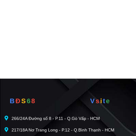
B
Đ
S
6
8
V
s
i
t
e
266/24A Đường số 8 - P.11 - Q.Gò Vấp - HCM
217/18A Nơ Trang Long - P.12 - Q.Bình Thạnh - HCM