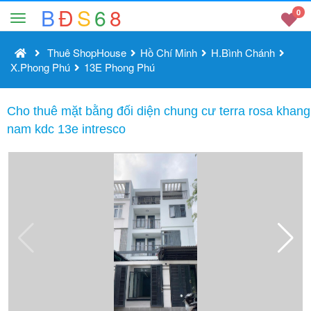
B
Đ
S
6
8
0
Thuê ShopHouse
Hồ Chí Minh
H.Bình Chánh
X.Phong Phú
13E Phong Phú
Cho thuê mặt bằng đối diện chung cư terra rosa khang
nam kdc 13e intresco