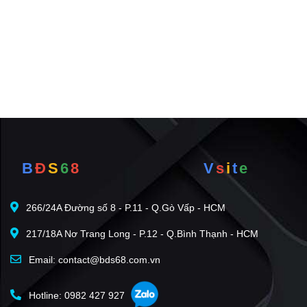
B
Đ
S
6
8
V
s
i
t
e
266/24A Đường số 8 - P.11 - Q.Gò Vấp - HCM
217/18A Nơ Trang Long - P.12 - Q.Bình Thạnh - HCM
Email: contact@bds68.com.vn
Hotline: 0982 427 927