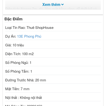
Xem thêm
Diện tích: Ngang 7m, dài 20m mặt bằng rộng, dễ thiết kế và
trưng bày.
Đặc Điểm
Vỉa hè rộng 8m thuận tiện để xe, đón khách thoải mái.
Loại Tin Rao: Thuê ShopHouse
Phù hợp nhiều mô hình kinh doanh:
Dự Án:
13E Phong Phú
Văn phòng công ty.
Giá: 10 triệu
Cửa hàng tạp hóa siêu thị mini.
Cửa hàng tiện lợi.
Diện Tích: 100 m2
Quán cà phê, ăn uống nhỏ.
Số Phòng Ngủ: 1
Kinh doanh dịch vụ, bán lẻ.
Số Phòng Tắm: 1
Ưu điểm nổi bật:
Đường Trước Nhà: 20 mm
Đối diện chung cư đông dân nguồn khách sẵn có.
Mặt Tiền: 7 mm
Mặt tiền rộng hiếm có trong khu.
Gần trục đường chính, dễ tìm dễ quảng bá thương hiệu.
Nội thất : Không nội thất
Phù hợp mở kinh doanh lâu dài.