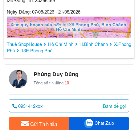
Mã Đăng Tin: 30296459
Liên hệ xem mặt bằng:
Ngày Đăng: 07/08/2026 - 21/08/2026
gặp Dũng.
Xem quy hoạch của bđs tại Xã Phong Phú, Bình Chánh,
Hồ Chí Minh
Thuê ShopHouse
Hồ Chí Minh
H.Bình Chánh
X.Phong
Phú
13E Phong Phú
Phùng Duy Dũng
Tổng số tin đăng
10
0931412xxx
Bấm để gọi
Chat Zalo
Gửi Tin Nhắn