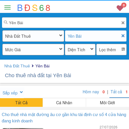
B
Đ
S
6
8
0
Nhà Đất Thuê
Yên Bái
Mức Giá
Diện Tích
Lọc thêm
Nhà Đất Thuê
Yên Bái
Cho thuê nhà đất tại Yên Bái
Hôm nay
0
|
Tất cả
1
Sắp xếp
Tất Cả
Cá Nhân
Môi Giới
Cho thuê nhà mặt đường âu cơ gần khu tái định cư số 4 cửa hàng
đang kinh doanh
27/07/2026