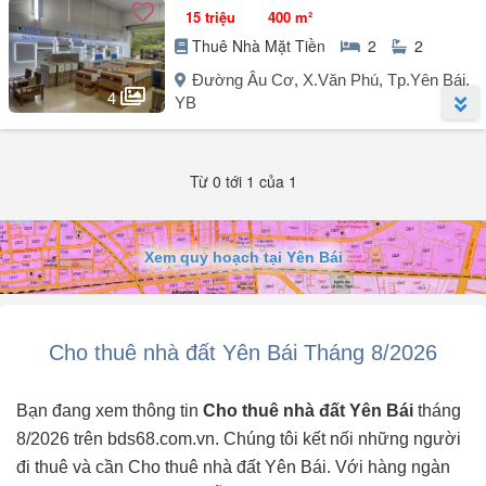
15 triệu
400 m²
Thuê Nhà Mặt Tiền
2
2
Đường Âu Cơ, X.Văn Phú, Tp.Yên Bái,
4
YB
Người đăng:
Lê Trọng Tấn
(1 tin đăng)
Từ 0 tới 1 của 1
Gia đình muốn cho thuê cửa hàng 400 mét vuông mặt đường Âu Cơ,
2 mặt tiền, có nhà để xe, nhà bếp, vệ sinh đầy đủ, cho thuê cả nhà
hoặc 1 nửa cũng được, ưu tiên làm kho kinh doanh các mặt hàng
đều ok hết. Liên hệ chính chủ .
Xem quy hoạch tại Yên Bái
Cho thuê nhà đất Yên Bái Tháng 8/2026
Bạn đang xem thông tin
Cho thuê nhà đất Yên Bái
tháng
8/2026 trên bds68.com.vn. Chúng tôi kết nối những người
đi thuê và cần Cho thuê nhà đất Yên Bái. Với hàng ngàn