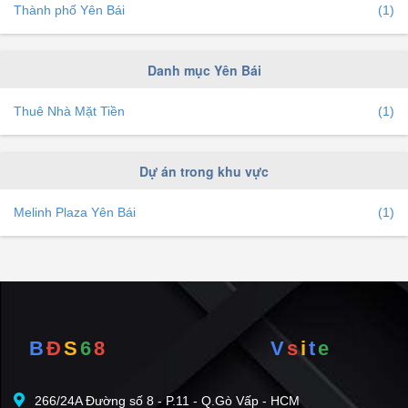
Thành phố Yên Bái
(1)
Danh mục Yên Bái
Thuê Nhà Mặt Tiền
(1)
Dự án trong khu vực
Melinh Plaza Yên Bái
(1)
B
Đ
S
6
8
V
s
i
t
e
266/24A Đường số 8 - P.11 - Q.Gò Vấp - HCM