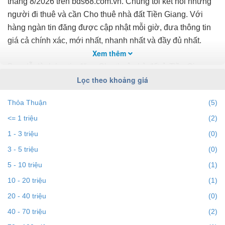
tháng 8/2026 trên bds68.com.vn. Chúng tôi kết nối những
người đi thuê và cần Cho thuê nhà đất Tiền Giang. Với
hàng ngàn tin đăng được cập nhật mỗi giờ, đưa thông tin
giá cả chính xác, mới nhất, nhanh nhất và đầy đủ nhất.
Xem thêm
Bạn dễ dành lọc tin đăng Cho thuê nhà đất ở Tiền Giang
Lọc theo khoảng giá
theo địa điểm, giá, diện tích, số phòng ngủ và hướng để
tìm ra BĐS mong muốn. Ngoài ra với tính năng gợi ý
Thỏa Thuận
(5)
những batdongsan liền kề cùng mức giá giúp bạn dễ dàng
<= 1 triệu
(2)
tìm ra chính chủ của BĐS.
1 - 3 triệu
(0)
Để việc
Cho thuê nhà đất tại Tiền Giang
nhanh nhất và
3 - 5 triệu
(0)
phù hợp với nhu cầu, bạn hãy truy cập vào bds68.com.vn.
5 - 10 triệu
(1)
Nếu bạn có bất động sản muốn cho thuê, bạn có thể
đăng
10 - 20 triệu
(1)
tin Cho thuê nhà đất miễn phí
trên bds68 để tiếp cận với
20 - 40 triệu
(0)
hàng ngàn người mỗi ngày.
40 - 70 triệu
(2)