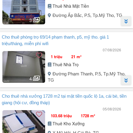
Thuê Nhà Mặt Tiền
Đường Ấp Bắc, P.5, Tp.Mỹ Tho, TG
3
Người đăng:
Hương
(1 tin đăng)
Cho thuê phòng trọ 69/14 phạm thanh, p5, mỹ tho. giá 1
Nhanh tay! Cơ hội cho thuê khách sạn tại Đường Ấp Bắc, Phường
triệu/tháng, miễn phí wifi
Đạo Thạnh, Đồng Tháp, trước đây Thành phố Mỹ Tho, Tiền Giang
07/08/2026
với diện tích rộng 2000 m². Khách sạn được trang bị đầy đủ nội thất
1 triệu
21 m²
và có giá thuê 170 triệu VND.
Thuê Nhà Trọ
- Diện tích sử dụng: 2.000 m².
Đường Phạm Thanh, P.5, Tp.Mỹ Tho,
- Mặt tiền đường Ấp Bắc, Phường 5, Thành phố Mỹ Tho, Tiền Giang.
4
TG
- Nhà mặt tiền đường Ấp Bắc, Phường 5, khu vực tập trung nhiều
cửa hàng kinh ...
Người đăng:
Tran Van An
(1 tin đăng)
Cho thuê nhà xưởng 1728 m2 tại mặt tiền quốc lộ 1a, cái bè, tiền
Cho thuê 1 phòng trọ địa chỉ: 69/14 Phạm Thanh, P5, Mỹ Tho, Tiền
giang (hội cư, đồng tháp)
Giang. Giá 1 triệu/tháng, miễn phí wifi.
05/08/2026
103.68 triệu
1728 m²
Thuê Kho Xưởng
X.Mỹ Hội, H.Cái Bè, TG