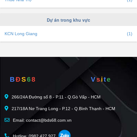
Dự án trong khu vực
KCN Long Giang
(1)
B
Đ
S
6
8
V
s
i
t
e
266/24A Đường số 8 - P.11 - Q.Gò Vấp - HCM
217/18A Nơ Trang Long - P.12 - Q.Bình Thạnh - HCM
Email: contact@bds68.com.vn
Hotline: 0982 427 927