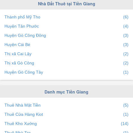
Nhà Đất Thuê tại Tiền Giang
Thành phố Mỹ Tho
(6)
Huyện Tân Phước
(4)
Huyện Gò Công Đông
(3)
Huyện Cái Bè
(3)
Thị xã Cai Lậy
(2)
Thị xã Gò Công
(2)
Huyện Gò Công Tây
(1)
Danh mục Tiền Giang
Thuê Nhà Mặt Tiền
(5)
Thuê Cửa Hàng Kiot
(1)
Thuê Kho Xưởng
(14)
Thuê Nhà Trọ
(1)