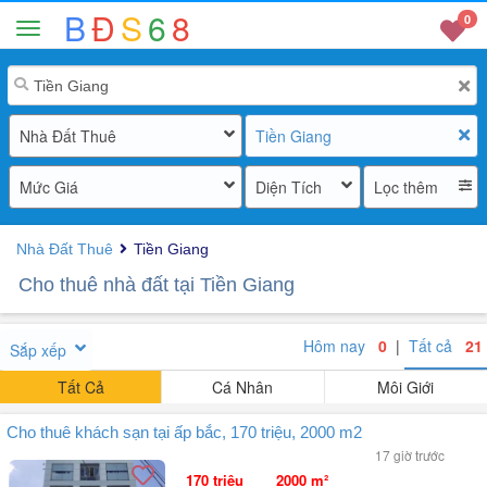
B
Đ
S
6
8
0
Nhà Đất Thuê
Tiền Giang
Mức Giá
Diện Tích
Lọc thêm
Nhà Đất Thuê
Tiền Giang
Cho thuê nhà đất tại Tiền Giang
Hôm nay
0
|
Tất cả
21
Sắp xếp
Tất Cả
Cá Nhân
Môi Giới
Cho thuê khách sạn tại ấp bắc, 170 triệu, 2000 m2
17 giờ trước
170 triệu
2000 m²