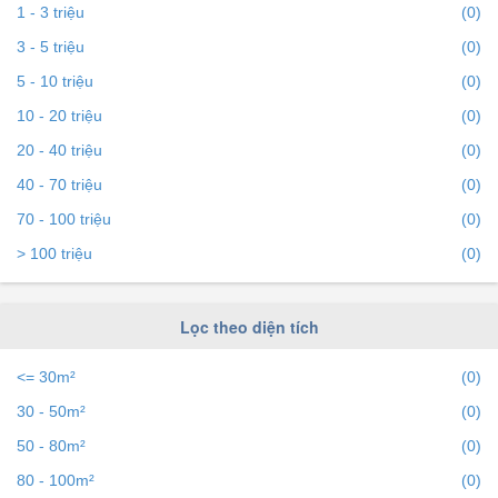
1 - 3 triệu
(0)
Để việc
Cho thuê nhà đất tại Lào Cai
nhanh nhất và phù
3 - 5 triệu
(0)
hợp với nhu cầu, bạn hãy truy cập vào bds68.com.vn. Nếu
5 - 10 triệu
(0)
bạn có bất động sản muốn cho thuê, bạn có thể
đăng tin
10 - 20 triệu
(0)
Cho thuê nhà đất miễn phí
trên bds68 để tiếp cận với hàng
20 - 40 triệu
(0)
ngàn người mỗi ngày.
40 - 70 triệu
(0)
70 - 100 triệu
(0)
> 100 triệu
(0)
Lọc theo diện tích
<= 30m²
(0)
30 - 50m²
(0)
50 - 80m²
(0)
80 - 100m²
(0)