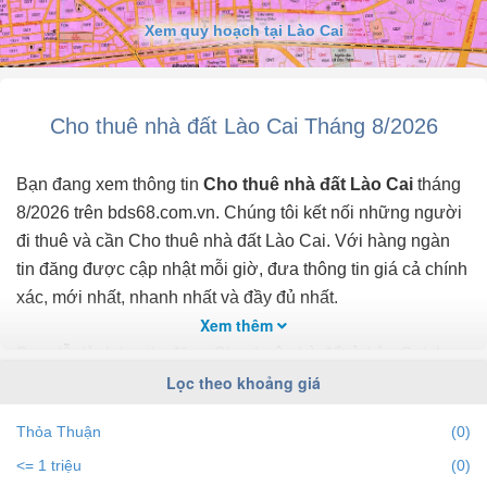
Xem quy hoạch tại Lào Cai
Cho thuê nhà đất Lào Cai Tháng 8/2026
Bạn đang xem thông tin
Cho thuê nhà đất Lào Cai
tháng
8/2026 trên bds68.com.vn. Chúng tôi kết nối những người
đi thuê và cần Cho thuê nhà đất Lào Cai. Với hàng ngàn
tin đăng được cập nhật mỗi giờ, đưa thông tin giá cả chính
xác, mới nhất, nhanh nhất và đầy đủ nhất.
Xem thêm
Bạn dễ dành lọc tin đăng Cho thuê nhà đất ở Lào Cai theo
Lọc theo khoảng giá
địa điểm, giá, diện tích, số phòng ngủ và hướng để tìm ra
BĐS mong muốn. Ngoài ra với tính năng gợi ý những
Thỏa Thuận
(0)
batdongsan liền kề cùng mức giá giúp bạn dễ dàng tìm ra
<= 1 triệu
(0)
chính chủ của BĐS.