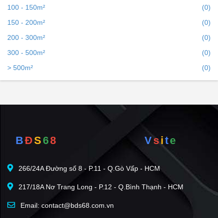
100 - 150m²
(0)
150 - 200m²
(0)
200 - 300m²
(0)
300 - 500m²
(0)
> 500m²
(0)
B
Đ
S
6
8
V
s
i
t
e
266/24A Đường số 8 - P.11 - Q.Gò Vấp - HCM
217/18A Nơ Trang Long - P.12 - Q.Bình Thạnh - HCM
Email: contact@bds68.com.vn