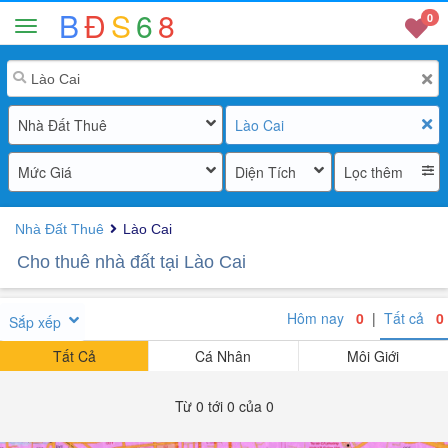
B
Đ
S
6
8
0
Nhà Đất Thuê
Lào Cai
Mức Giá
Diện Tích
Lọc thêm
Nhà Đất Thuê
Lào Cai
Cho thuê nhà đất tại Lào Cai
Hôm nay
0
|
Tất cả
0
Sắp xếp
Tất Cả
Cá Nhân
Môi Giới
Từ 0 tới 0 của 0