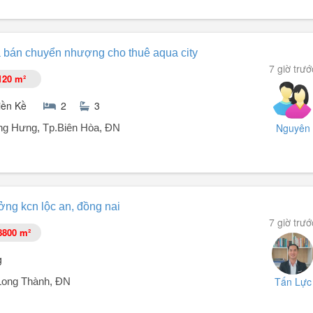
26,40m².
 bán chuyển nhượng cho thuê aqua city
7 giờ trướ
120 m²
iền Kề
2
3
Nguyên
ong Hưng, Tp.Biên Hòa, ĐN
uyển nhượng, cho thuê sản phẩm BĐS Aqua City.
ng kcn lộc an, đồng nai
7 giờ trướ
8800 m²
g
Tấn Lực
Long Thành, ĐN