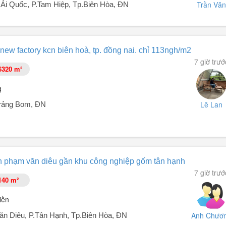
Trần Văn
i Quốc, P.Tam Hiệp, Tp.Biên Hòa, ĐN
tĩnh.
ờng Tam Hiệp, gần trường Bùi Thị Xuân.
ew factory kcn biên hoà, tp. đồng nai. chỉ 113ngh/m2
7 giờ trướ
ng Thành Dầu Giây.
viên rộng rãi.
6320 m²
oặc nghỉ ...
g
Lê Lan
Trảng Bom, ĐN
ai.
ền phạm văn diêu gần khu công nghiệp gốm tân hạnh
7 giờ trướ
140 m²
ện đại gồm xưởng sản xuất với tổng diện tích mặt sàn xây dựng như sau
iền
Anh Chươ
 Diêu, P.Tân Hạnh, Tp.Biên Hòa, ĐN