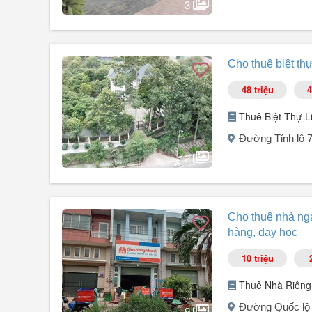
3
1 Kết cấu tầng trệt:
+ Ngang 40m dài 100m.
Người đăng:
Anh Chương
(1 tin đăng)
+ Diện ...
Kinh doanh đắc địa cần cho thuê mặt bằng kinh doanh tạ
Cho thuê biệt th
bên chợ và các khu công nghiệp lớn.
Thông tin chi tiết:
48 triệu
4
* Diện tích sàn: 140 m².
* Kích thước vàng: Ngang 14m dài 10m (Mặt tiền rộng cự
Thuê Biệt Thự L
* Vị trí: Mặt tiền đường lớn, dân cư hiện hữu đông đúc, lư
Đường Tỉnh lộ 
12
Người đăng:
Khoa
(2 tin đăng)
Chính chủ cho thuê khu biệt thự 600m² sàn trên diện tí
Cho thuê nhà ng
trái nếu bên thuê có nhu cầu).
hàng, dạy học
Gồm có:
4 phòng ngủ
10 triệu
6 nhà vệ sinh
1 phòng giải trí
Thuê Nhà Riêng
1 phòng khách
Đường Quốc lộ 
2 bếp (1 bếp khô + 1 bếp ướt)
9