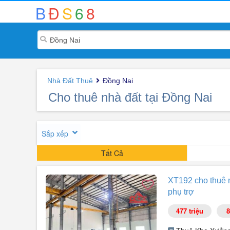
B
Đ
S
6
8
Nhà Đất Thuê
Đồng Nai
Cho thuê nhà đất tại Đồng Nai
Sắp xếp
Tất Cả
XT192 cho thuê 
phụ trợ
477 triệu
8