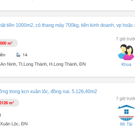
ặt).
ặt tiền 1000m2, có thang máy 700kg, tiện kinh doanh, vp hoặc
hu căn hộ cao tầng, ngay cổng chính công ty Puonchen, trường THPT 
7 giờ trướ
, phòng khách, ban công.
000 m²
 spa, shop, kho giao nhận,...
iền
14
Khoa
n Ninh, Tt.Long Thành, H.Long Thành, ĐN
ng trong kcn xuân lộc, đồng nai, 5.126,40m2
Thang máy 700kg/10 người, 7 điểm dừng. Có trang bị:
7 giờ trướ
5126 m²
, cách âm cách nhiệt tốt.
g
Mr Tài
.Xuân Lộc, ĐN
thiết kế đủ tải để kinh doanh căn hộ dịch vụ, được phân vùng - để tiện