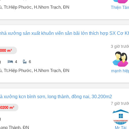
nguồn tba 1000kva
Thiện Tâ
, Tt.Hiệp Phước, H.Nhơn Trạch, ĐN
nhà xưởng sản xuất khuôn viên sân bãi lớn thích hợp SX Cơ K
NG NAI
3 giờ trướ
000 m²
ao Cột Biên 9m.
g
4
6
nguồn tba 1000kva
mạnh hiệ
, Tt.Hiệp Phước, H.Nhơn Trạch, ĐN
à xưởng kcn bình sơn, long thành, đồng nai, 30.200m2
NG NAI
7 giờ trướ
30200 m²
g
ao Cột Biên 9m.
Mr Tài
Long Thành, ĐN
nguồn tba 1000kva