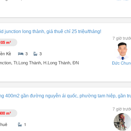
ng Nai, 30.200m².
id junction long thành, giá thuê chỉ 25 triệu/tháng!
7 giờ trướ
105 m²
iền Kề
3
3
Đức Chun
unction, Tt.Long Thành, H.Long Thành, ĐN
ng Thành.
ng 400m2 gần đường nguyễn ái quốc, phường tam hiệp, gần t
ng ...
7 giờ trướ
400 m²
Thuê
1