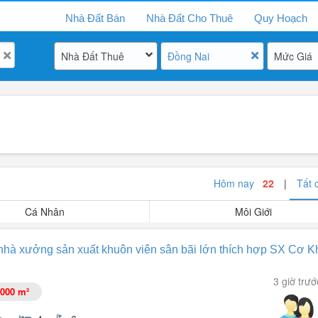
Nhà Đất Bán
Nhà Đất Cho Thuê
Quy Hoạch
Nhà Đất Thuê
Đồng Nai
Mức Giá
Hôm nay
22
|
Tất
Cá Nhân
Môi Giới
nhà xưởng sản xuất khuôn viên sân bãi lớn thích hợp SX Cơ K
3 giờ trướ
000 m²