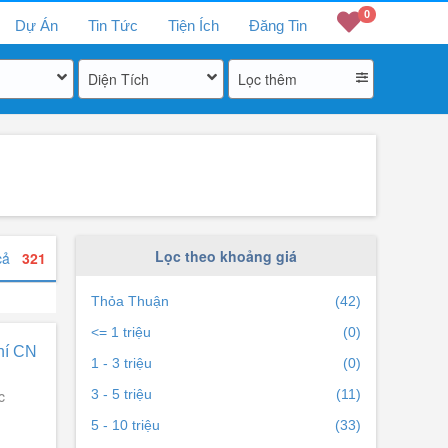
0
Dự Án
Tin Tức
Tiện Ích
Đăng Tin
Diện Tích
Lọc thêm
Lọc theo khoảng giá
 cả
321
Thỏa Thuận
(42)
<= 1 triệu
(0)
hí CN
1 - 3 triệu
(0)
c
3 - 5 triệu
(11)
5 - 10 triệu
(33)