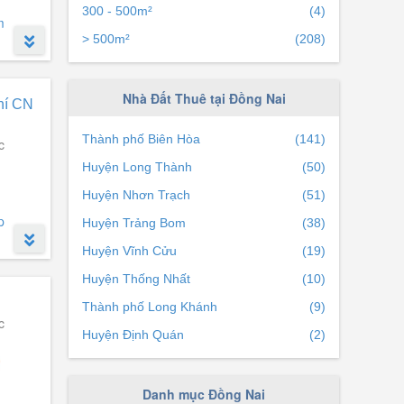
300 - 500m²
(4)
m
> 500m²
(208)
Nhà Đất Thuê tại Đồng Nai
hí CN
Thành phố Biên Hòa
(141)
c
Huyện Long Thành
(50)
Huyện Nhơn Trạch
(51)
p
Huyện Trảng Bom
(38)
Huyện Vĩnh Cửu
(19)
Huyện Thống Nhất
(10)
Thành phố Long Khánh
(9)
c
Huyện Định Quán
(2)
Danh mục Đồng Nai