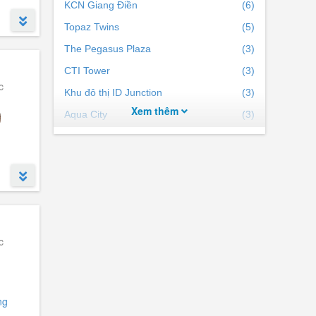
KCN Giang Điền
(6)
Topaz Twins
(5)
The Pegasus Plaza
(3)
CTI Tower
(3)
c
Khu đô thị ID Junction
(3)
Xem thêm
Aqua City
(3)
Swan Park
(2)
KĐTM Phước An
(2)
STC Long Thành
(2)
Thung Lũng Xanh
(1)
Thanh Bình Plaza
(1)
c
Detaco Nhơn Trạch
(1)
:
KDC đường 5 nối dài
(1)
Căn hộ Terra Flora
(1)
ng
The Pegasus Residence
(1)