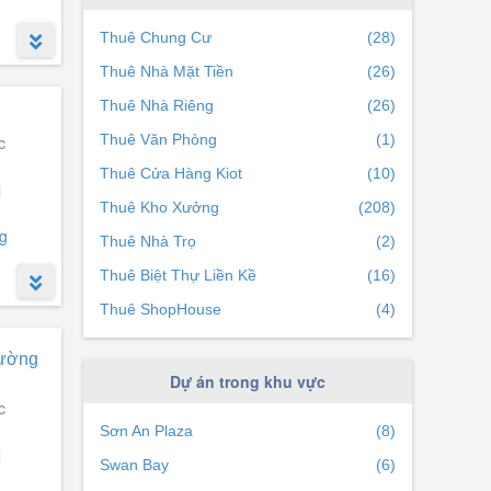
Thuê Chung Cư
(28)
Thuê Nhà Mặt Tiền
(26)
Thuê Nhà Riêng
(26)
Thuê Văn Phòng
(1)
c
Thuê Cửa Hàng Kiot
(10)
Thuê Kho Xưởng
(208)
g
Thuê Nhà Trọ
(2)
Thuê Biệt Thự Liền Kề
(16)
Thuê ShopHouse
(4)
rường
Dự án trong khu vực
c
Sơn An Plaza
(8)
Swan Bay
(6)