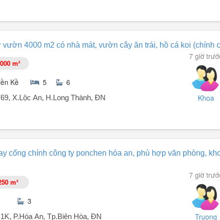
i vị trí cực đẹp trên trục đường Phạm Văn Diêu, khu vực sầm uất bậc n
ự vườn 4000 m2 có nhà mát, vườn cây ăn trái, hồ cá koi (chính 
7 giờ trướ
000 m²
c kỳ thoáng, thuận tiện làm bảng hiệu quảng cáo).
iền Kề
5
6
u lượng giao thông qua lại ...
Khoa
769, X.Lộc An, H.Long Thành, ĐN
ch đất rộng hơn 4000m² (có thể cho thuê gồm đất đến 10000m² là vườn
ay cổng chính công ty ponchen hóa an, phù hợp văn phòng, kh
7 giờ trướ
250 m²
3
Truong
1K, P.Hóa An, Tp.Biên Hòa, ĐN