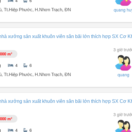
g
4
6
quang hu
, Tt.Hiệp Phước, H.Nhơn Trạch, ĐN
nhà xưởng sản xuất khuôn viên sân bãi lớn thích hợp SX Cơ K
NG NAI
3 giờ trướ
000 m²
ao Cột Biên 9m.
g
4
6
nguồn tba 1000kva
quang
, Tt.Hiệp Phước, H.Nhơn Trạch, ĐN
nhà xưởng sản xuất khuôn viên sân bãi lớn thích hợp SX Cơ K
NG NAI
3 giờ trướ
000 m²
ao Cột Biên 9m.
g
4
6